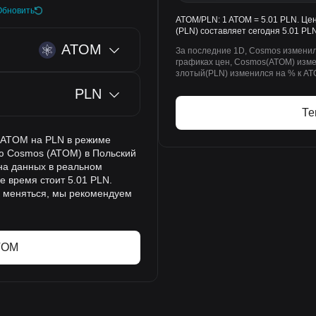
Обновить
ATOM/PLN: 1 ATOM = 5.01 PLN. Це
(PLN) составляет сегодня 5.01 PLN
ATOM
За последние 1D, Cosmos изменил
графиках цен, Cosmos(ATOM) измен
злотый(PLN) изменился на % к AT
PLN
Те
а ATOM на PLN в режиме
ию Cosmos (ATOM) в Польский
 на данных в реальном
е время стоит 5.01 PLN.
о меняться, мы рекомендуем
TOM