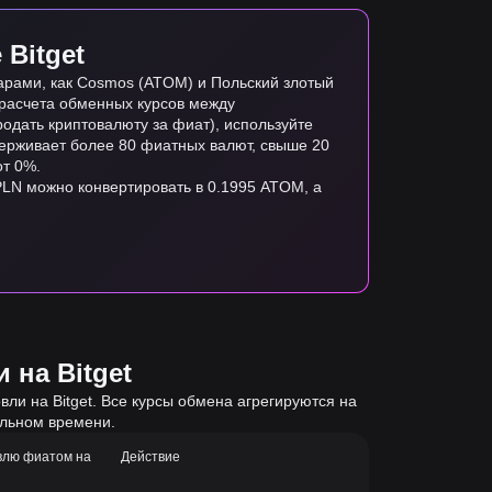
Bitget
арами, как Cosmos (ATOM) и Польский злотый
я расчета обменных курсов между
одать криптовалюту за фиат), используйте
ддерживает более 80 фиатных валют, свыше 20
от 0%.
 PLN можно конвертировать в 0.1995 ATOM, а
 на Bitget
ли на Bitget. Все курсы обмена агрегируются на
альном времени.
влю фиатом на
Действие