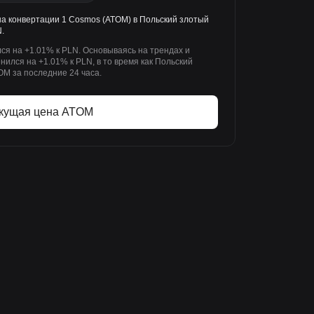
на конвертации 1 Cosmos (ATOM) в Польский злотый
.
ся на +1.01% к PLN. Основываясь на трендах и
ился на +1.01% к PLN, в то время как Польский
OM за последние 24 часа.
кущая цена ATOM