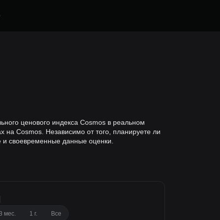
е
ального ценового индекса Cosmos в реальном
 на Cosmos. Независимо от того, планируете ли
е и своевременные данные оценки.
N
3 мес.
1 г.
Все