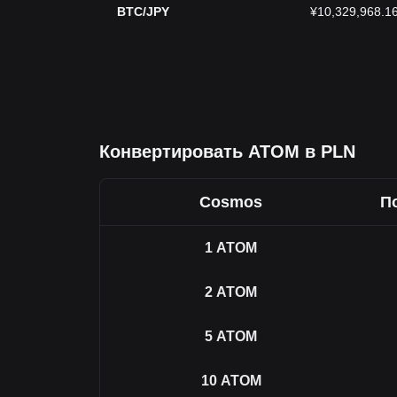
BTC/JPY
¥10,329,968.1
Конвертировать ATOM в PLN
Cosmos
П
1
ATOM
2
ATOM
5
ATOM
10
ATOM