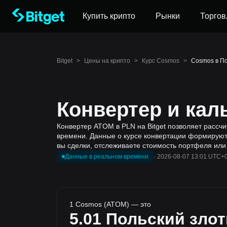
Купить крипто
Рынки
Торгов
Bitget
>
Цены на крипто
>
Курс Cosmos
>
Cosmos в По
Конвертер и кал
Конвертер ATOM в PLN на Bitget позволяет рассч
времени. Данные о курсе конвертации формируют
вы сделки, отслеживаете стоимость портфеля или
Данные в реальном времени
·
2026-08-07 13:01 UTC+
1 Cosmos (ATOM) — это
5.01
Польский зло