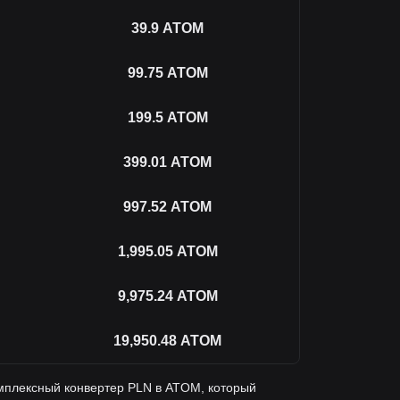
39.9
ATOM
99.75
ATOM
199.5
ATOM
399.01
ATOM
997.52
ATOM
1,995.05
ATOM
9,975.24
ATOM
19,950.48
ATOM
мплексный конвертер PLN в ATOM, который