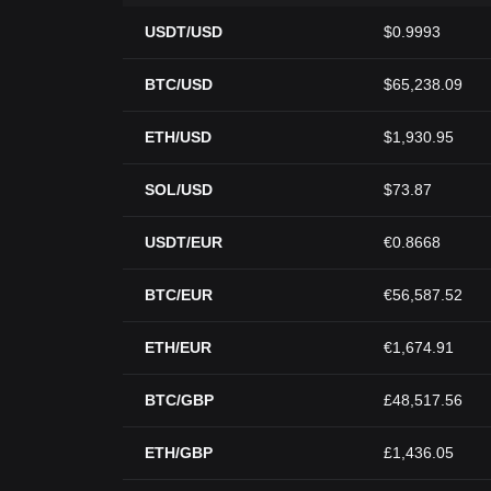
USDT/USD
$0.9993
BTC/USD
$65,238.09
ETH/USD
$1,930.95
SOL/USD
$73.87
USDT/EUR
€0.8668
BTC/EUR
€56,587.52
ETH/EUR
€1,674.91
BTC/GBP
£48,517.56
ETH/GBP
£1,436.05