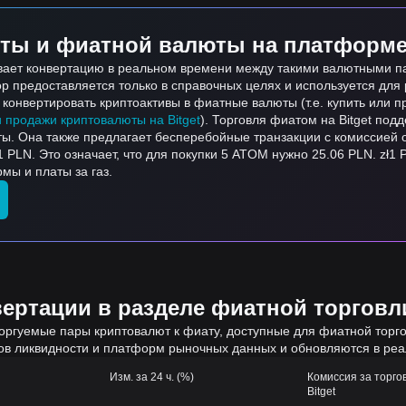
ты и фиатной валюты на платформе 
ивает конвертацию в реальном времени между такими валютными п
тор предоставляется только в справочных целях и используется дл
онвертировать криптоактивы в фиатные валюты (т.е. купить или пр
и продажи криптовалюты на Bitget
). Торговля фиатом на Bitget по
ты. Она также предлагает бесперебойные транзакции с комиссией 
 PLN. Это означает, что для покупки 5 ATOM нужно 25.06 PLN. zł1
мы и платы за газ.
ртации в разделе фиатной торговли
оргуемые пары криптовалют к фиату, доступные для фиатной торгов
ов ликвидности и платформ рыночных данных и обновляются в ре
Изм. за 24 ч. (%)
Комиссия за торго
Bitget