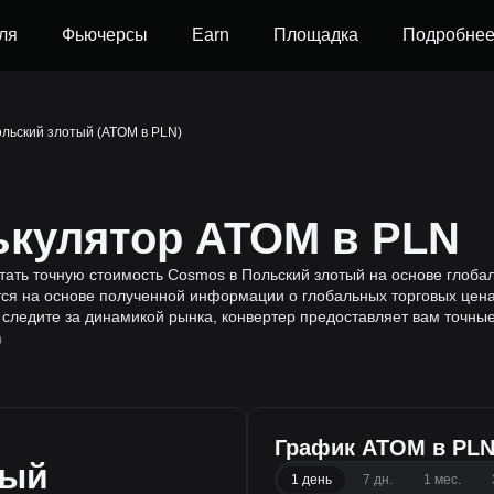
ля
Фьючерсы
Earn
Площадка
Подробне
льский злотый (ATOM в PLN)
ькулятор ATOM в PLN
итать точную стоимость Cosmos в Польский злотый на основе глоб
ся на основе полученной информации о глобальных торговых ценах
 следите за динамикой рынка, конвертер предоставляет вам точны
0
График ATOM в PL
тый
1 день
7 дн.
1 мес.