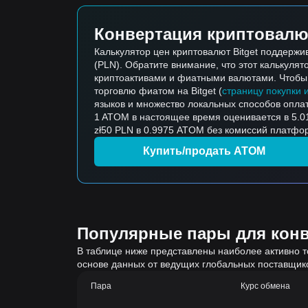
Конвертация криптовалю
Калькулятор цен криптовалют Bitget поддерж
(PLN). Обратите внимание, что этот калькуля
криптоактивами и фиатными валютами. Чтобы к
торговлю фиатом на Bitget (
страницу покупки 
языков и множество локальных способов опла
1 ATOM в настоящее время оценивается в 5.01
zł50 PLN в 0.9975 ATOM без комиссий платфор
Купить/продать ATOM
Популярные пары для конве
В таблице ниже представлены наиболее активно т
основе данных от ведущих глобальных поставщик
Пара
Курс обмена