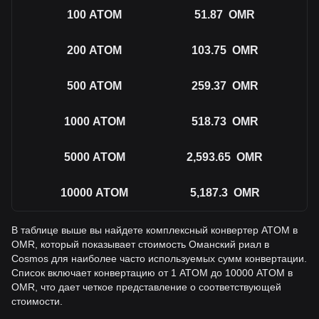
100
ATOM
51.87
OMR
200
ATOM
103.75
OMR
500
ATOM
259.37
OMR
1000
ATOM
518.73
OMR
5000
ATOM
2,593.65
OMR
10000
ATOM
5,187.3
OMR
В таблице выше вы найдете комплексный конвертер ATOM в
OMR, который показывает стоимость Оманский риал в
Cosmos для наиболее часто используемых сумм конвертации.
Список включает конвертацию от 1 ATOM до 10000 ATOM в
OMR, что дает четкое представление о соответствующей
стоимости.