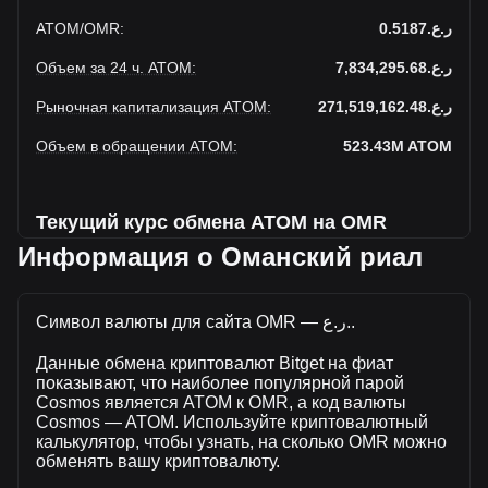
ATOM
/
OMR
:
ر.ع.0.5187
Объем за 24 ч. ATOM
:
ر.ع.7,834,295.68
Рыночная капитализация ATOM
:
ر.ع.271,519,162.48
Объем в обращении ATOM
:
523.43M
ATOM
Текущий курс обмена ATOM на OMR
Информация о Оманский риал
Cosmos до Оманский риал увеличивается на этой
неделе.
Символ валюты для сайта OMR — ر.ع..
Текущая рыночная цена Cosmos составляет ر.ع.0.5187
за ATOM, а общая рыночная капитализация составляет
Данные обмена криптовалют Bitget на фиат
523,430,620ATOM на основе оборотного предложения
показывают, что наиболее популярной парой
Cosmos ر.ع.271,519,162.48 OMR. Объем торгов упал на
Cosmos является ATOM к OMR, а код валюты
Cosmos% (ر.ع.-55,536.53 OMR) за последние 24 часа, а
Cosmos — ATOM. Используйте криптовалютный
объем торгов -0.70 составил ر.ع.7,889,832.21 было
калькулятор, чтобы узнать, на сколько OMR можно
продано за тот же период.
обменять вашу криптовалюту.