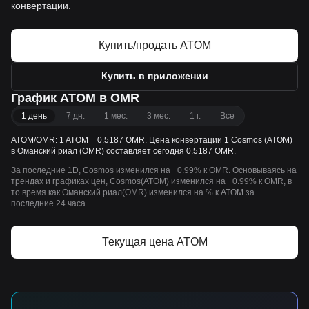
конвертации.
Купить/продать ATOM
Купить в приложении
График ATOM в OMR
1 день
7 дн.
1 мес.
3 мес.
1 г.
Все
ATOM/OMR: 1 ATOM = 0.5187 OMR. Цена конвертации 1 Cosmos (ATOM)
в Оманский риал (OMR) составляет сегодня 0.5187 OMR.
За последние 1D, Cosmos изменился на +0.99% к OMR. Основываясь на
трендах и графиках цен, Cosmos(ATOM) изменился на +0.99% к OMR, в
то время как Оманский риал(OMR) изменился на % к ATOM за
последние 24 часа.
Текущая цена ATOM