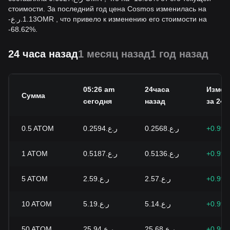
стоимости. За последний год цена Cosmos изменилась на
-
ر.ع.
1.13
OMR
, что привело к изменению его стоимости на
-68.62%.
24 часа назад
1 месяц назад
1 год назад
05:26 am
24часа
Измен
Сумма
сегодня
назад
за 24 ч
0.5
ATOM
ر.ع.0.2594
ر.ع.0.2568
+0.99
1
ATOM
ر.ع.0.5187
ر.ع.0.5136
+0.99
5
ATOM
ر.ع.2.59
ر.ع.2.57
+0.99
10
ATOM
ر.ع.5.19
ر.ع.5.14
+0.99
50
ATOM
ر.ع.25.94
ر.ع.25.68
+0.99