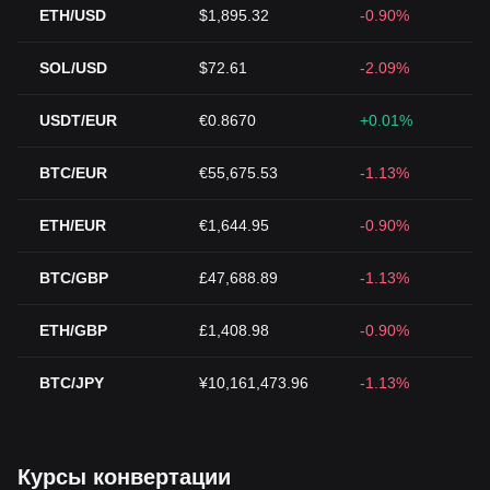
ETH/USD
$1,895.32
-0.90%
SOL/USD
$72.61
-2.09%
USDT/EUR
€0.8670
+0.01%
BTC/EUR
€55,675.53
-1.13%
ETH/EUR
€1,644.95
-0.90%
BTC/GBP
£47,688.89
-1.13%
ETH/GBP
£1,408.98
-0.90%
BTC/JPY
¥10,161,473.96
-1.13%
Курсы конвертации