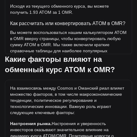
Исходя из текущего обменного курса, вы можете
получить 1.93 ATOM за 1 OMR.
Как рассчитать или конвертировать ATOM в OMR?
Вы можете воспользоваться нашим калькулятором ATOM
в OMR вверху страницы, чтобы конвертировать любую
сумму ATOM в OMR. Мы также включили краткие
справочные таблицы для наиболее популярных
конвертаций. Например, 5 OMR эквивалентны 9.64
Какие факторы влияют на
ATOM, а 5 ATOM будут стоить около 2.59OMR.
обменный курс ATOM к OMR?
Какова самая высокая цена ATOM/OMR в
истории?
На взаимосвязь между Cosmos и Оманский риал влияет
Самая высокая цена 1 ATOM в OMR за все время
множество факторов, в том числе макроэкономические
составляет ر.ع.17.18. Еще неизвестно, превысит ли
тенденции, политическое регулирование и
стоимость 1 ATOM в OMR текущий исторический
технологические инновации. Важную роль играют
максимум.
следующие ключевые факторы:
Какова динамика цен в OMR?
Настроения рынка.
Настроения и уверенность
За последние 7 дней обменный курс Cosmos (ATOM)
инвесторов оказывают значительное влияние на
вырос на 9.69%. За последний месяц обменный курс
динамику курса ATOM/OMR. Позитивные новости о