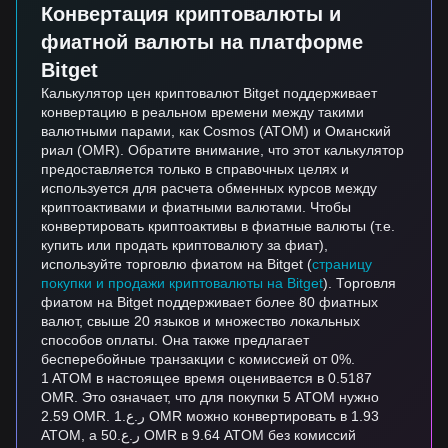
Конвертация криптовалюты и
фиатной валюты на платформе
Bitget
Калькулятор цен криптовалют Bitget поддерживает
конвертацию в реальном времени между такими
валютными парами, как Cosmos (ATOM) и Оманский
риал (OMR). Обратите внимание, что этот калькулятор
предоставляется только в справочных целях и
используется для расчета обменных курсов между
криптоактивами и фиатными валютами. Чтобы
конвертировать криптоактивы в фиатные валюты (т.е.
купить или продать криптовалюту за фиат),
используйте торговлю фиатом на Bitget (
страницу
покупки и продажи криптовалюты на Bitget
). Торговля
фиатом на Bitget поддерживает более 80 фиатных
валют, свыше 20 языков и множество локальных
способов оплаты. Она также предлагает
бесперебойные транзакции с комиссией от 0%.
1 ATOM в настоящее время оценивается в 0.5187
OMR. Это означает, что для покупки 5 ATOM нужно
2.59 OMR. ر.ع.1 OMR можно конвертировать в 1.93
ATOM, а ر.ع.50 OMR в 9.64 ATOM без комиссий