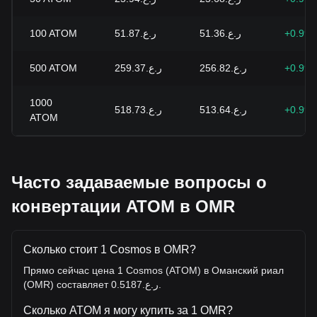
100
ATOM
ر.ع.51.87
ر.ع.51.36
+0.99
500
ATOM
ر.ع.259.37
ر.ع.256.82
+0.99
1000
ر.ع.518.73
ر.ع.513.64
+0.99
ATOM
Часто задаваемые вопросы о
конвертации ATOM в OMR
Сколько стоит 1 Cosmos в OMR?
Прямо сейчас цена 1 Cosmos (ATOM) в Оманский риал
(OMR) составляет ر.ع.0.5187.
Сколько ATOM я могу купить за 1 OMR?