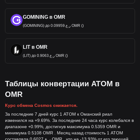
GOMINING в OMR
(GOMINING) до ر.ع.0.09959 OMR ()
LIT в OMR
(LIT) до ر.ع.0.9063 OMR ()
Таблицы конвертации ATOM в
OMR
Курс обмена Cosmos снижается.
За последние 7 дней курс 1 ATOM к Оманский риал
изменился на +9.69%. За последние 24 часа курс колебался в
диапазоне +0.99%, достигнув максимума 0.5359 OMR и
минимума 0.5108 OMR . Месяц назад стоимость 1 ATOM
составляла ر.ع.0.6027 OMR , что на -13.93% от его текущей