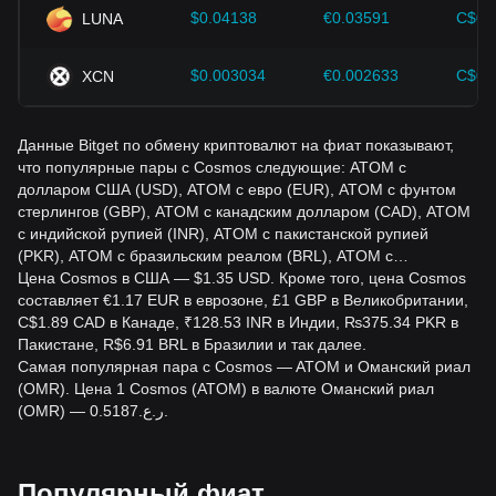
$0.04138
€0.03591
C$0.
LUNA
$0.003034
€0.002633
C$0.
XCN
Данные Bitget по обмену криптовалют на фиат показывают,
что популярные пары с Cosmos следующие: ATOM с
долларом США (USD), ATOM с евро (EUR), ATOM с фунтом
стерлингов (GBP), ATOM с канадским долларом (CAD), ATOM
с индийской рупией (INR), ATOM с пакистанской рупией
(PKR), ATOM с бразильским реалом (BRL), ATOM с…
Цена Cosmos в США — $1.35 USD. Кроме того, цена Cosmos
составляет €1.17 EUR в еврозоне, £1 GBP в Великобритании,
C$1.89 CAD в Канаде, ₹128.53 INR в Индии, ₨375.34 PKR в
Пакистане, R$6.91 BRL в Бразилии и так далее.
Самая популярная пара с Cosmos — ATOM и Оманский риал
(OMR). Цена 1 Cosmos (ATOM) в валюте Оманский риал
(OMR) — ر.ع.0.5187.
Популярный фиат