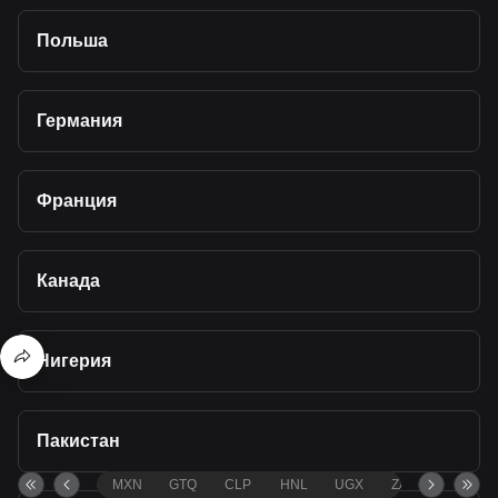
Польша
Германия
Франция
Канада
Нигерия
Пакистан
MXN
GTQ
CLP
HNL
UGX
ZAR
TND