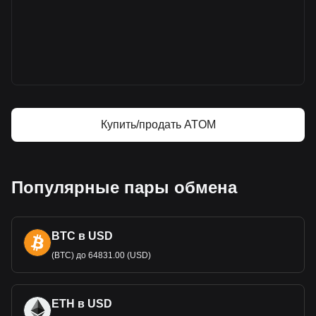
Дополнительная информация о Cosmos
на Bitget
Цена Cosmos
Прогноз курса Cosmos
Что такое Cosmos (ATOM)
Cosmos — калькулятор прибыли
Купить/продать ATOM
Популярные пары обмена
BTC в USD
(BTC) до 64831.00 (USD)
ETH в USD