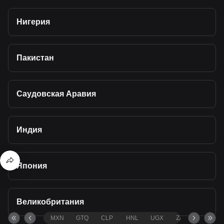
Нигерия
Пакистан
Саудовская Аравия
Индия
Япония
Великобритания
MXN
GTQ
CLP
HNL
UGX
ZAR
TND