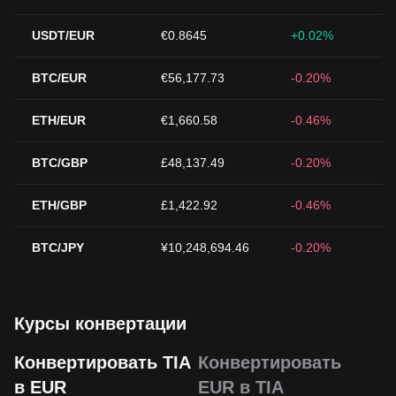
USDT/EUR
€0.8645
+0.02%
BTC/EUR
€56,177.73
-0.20%
ETH/EUR
€1,660.58
-0.46%
BTC/GBP
£48,137.49
-0.20%
ETH/GBP
£1,422.92
-0.46%
BTC/JPY
¥10,248,694.46
-0.20%
Курсы конвертации
Конвертировать TIA
Конвертировать
в EUR
EUR в TIA