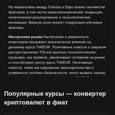
Самая высокая цена 1 TIA в EUR за все время
На взаимосвязь между Celestia и Евро влияет множество
составляет €18.09. Еще неизвестно, превысит ли
факторов, в том числе макроэкономические тенденции,
стоимость 1 TIA в EUR текущий исторический максимум.
политическое регулирование и технологические
Какова динамика цен в EUR?
инновации. Важную роль играют следующие ключевые
факторы:
За последние 7 дней обменный курс Celestia (TIA)
снизился на 0.48%. За последний месяц обменный курс
Настроения рынка.
Настроения и уверенность
Celestia (TIA) снизился на 19.51% по отношению к
инвесторов оказывают значительное влияние на
следующей валюте: Евро (EUR).
динамику курса TIA/EUR. Позитивные новости о широком
распространении TIA или крупных технологических
прорывах, как правило, увеличивают оптимизм на рынке
и способствуют росту курса TIA/EUR. Негативные
новости, такие как нарушения законодательства и
уязвимости системы безопасности, могут вызвать панику
на рынке и привести к снижению курса TIA/EUR.
Нормативно-правовая база.
Государственная политика
Популярные курсы — конвертер
и нормативные акты, регулирующие криптовалюты,
оказывают непосредственное влияние на их принятие.
криптовалют в фиат
Это определяет их стоимость по отношению к
традиционным валютам, таким как доллар США. Четкое
и поддерживающее регулирование может повысить