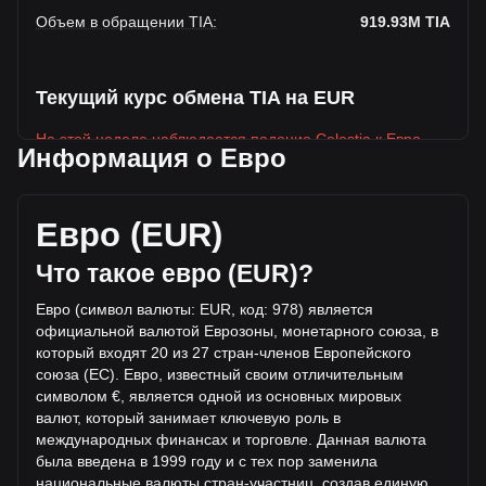
Объем в обращении TIA
:
919.93M
TIA
Текущий курс обмена TIA на EUR
На этой неделе наблюдается падение Celestia к Евро
Информация о Евро
Текущая рыночная цена Celestia составляет €0.2837 за
TIA, а общая рыночная капитализация составляет
919,933,000TIA на основе оборотного предложения
Евро (EUR)
Celestia €261,020,728.04 EUR. Объем торгов упал на
Celestia% (€-3,431,073.88 EUR) за последние 24 часа, а
Что такое евро (EUR)?
объем торгов -24.85 составил €13,805,527.24 было
продано за тот же период.
Евро (символ валюты: EUR, код: 978) является
официальной валютой Еврозоны, монетарного союза, в
который входят 20 из 27 стран-членов Европейского
Дополнительная информация о Celestia
союза (ЕС). Евро, известный своим отличительным
на Bitget
символом €, является одной из основных мировых
валют, который
занимает ключевую роль в
Цена Celestia
международных финансах и торговле. Данная валюта
Прогноз курса Celestia
была введена в 1999 году и с тех пор заменила
Что такое Celestia (TIA)
национальные валюты стран-участниц, создав единую