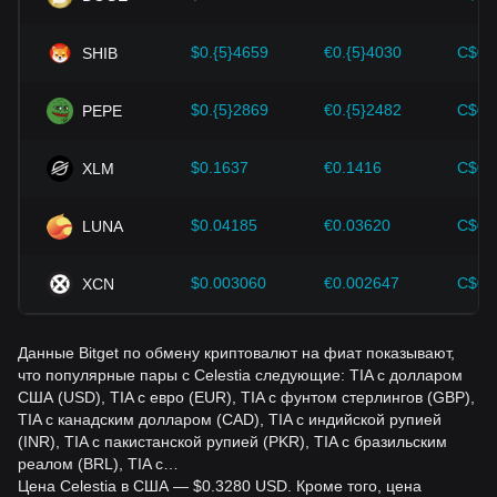
Инвесторы должны понимать эту динамику, чтобы не
$0.{5}4659
€0.{5}4030
C$0.
SHIB
принимать неверных решений. Учитывая эти факторы,
инвесторы должны также внимательно следить за
будущими изменениями цены Celestia и
$0.{5}2869
€0.{5}2482
C$0.
PEPE
соответствующим образом корректировать свои
инвестиционные стратегии в условиях развивающегося
рынка.
$0.1637
€0.1416
C$0.
XLM
$0.04185
€0.03620
C$0.
LUNA
$0.003060
€0.002647
C$0.
XCN
Данные Bitget по обмену криптовалют на фиат показывают,
что популярные пары с Celestia следующие: TIA с долларом
США (USD), TIA с евро (EUR), TIA с фунтом стерлингов (GBP),
TIA с канадским долларом (CAD), TIA с индийской рупией
(INR), TIA с пакистанской рупией (PKR), TIA с бразильским
реалом (BRL), TIA с…
Цена Celestia в США — $0.3280 USD. Кроме того, цена