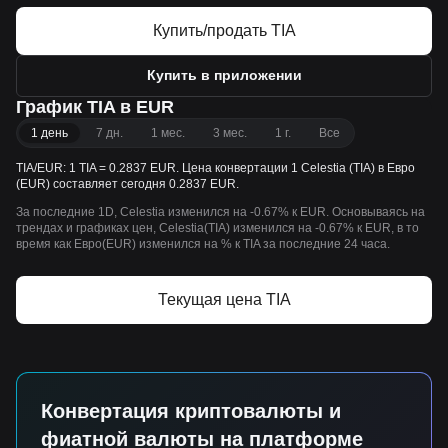
Купить/продать TIA
Купить в приложении
График TIA в EUR
1 день
7 дн.
1 мес.
3 мес.
1 г.
Все
TIA/EUR: 1 TIA = 0.2837 EUR. Цена конвертации 1 Celestia (TIA) в Евро
(EUR) составляет сегодня 0.2837 EUR.
За последние 1D, Celestia изменился на -0.67% к EUR. Основываясь на
трендах и графиках цен, Celestia(TIA) изменился на -0.67% к EUR, в то
время как Евро(EUR) изменился на % к TIA за последние 24 часа.
Текущая цена TIA
Конвертация криптовалюты и
фиатной валюты на платформе