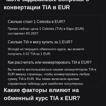
конвертации TIA в EUR
Сколько стоит 1 Celestia в EUR?
Прямо сейчас цена 1 Celestia (TIA) в Евро (EUR)
составляет €0.2837.
Сколько TIA я могу купить за 1 EUR?
Исходя из текущего обменного курса, вы можете
получить 3.52 TIA за 1 EUR.
Как рассчитать или конвертировать TIA в EUR?
Вы можете воспользоваться нашим калькулятором TIA в
EUR вверху страницы, чтобы конвертировать любую
сумму TIA в EUR. Мы также включили краткие
справочные таблицы для наиболее популярных
конвертаций. Например, 5 EUR эквивалентны 17.62 TIA,
Какие факторы влияют на
а 5 TIA будут стоить около 1.42EUR.
обменный курс TIA к EUR?
Какова самая высокая цена TIA/EUR в истории?