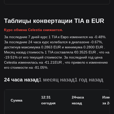
Таблицы конвертации TIA в EUR
Курс обмена Celestia снижается.
За последние 7 дней курс 1 TIA к Евро изменился на -0.48%.
За последние 24 часа курс колебался в диапазоне -0.67%,
достигнув максимума 0.2863 EUR и минимума 0.2800 EUR .
Месяц назад стоимость 1 TIA составляла €0.3525 EUR , что на
-19.51% от его текущей стоимости. За последний год цена
Celestia изменилась на
-
€
1.21
EUR
, что привело к изменению
его стоимости на -81.05%.
24 часа назад
1 месяц назад
1 год назад
12:31
24часа
Измен
Сумма
сегодня
назад
за 24 ч