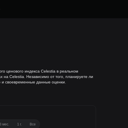
е
ого ценового индекса Celestia в реальном
на Celestia. Независимо от того, планируете ли
е и своевременные данные оценки.
3 мес.
1 г.
Все