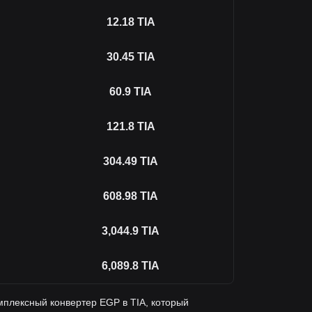
12.18
TIA
30.45
TIA
60.9
TIA
121.8
TIA
304.49
TIA
608.98
TIA
3,044.9
TIA
6,089.8
TIA
мплексный конвертер EGP в TIA, который