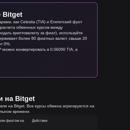
Bitget
ми, как Celestia (TIA) и Египетский фунт
я расчета обменных курсов между
одать криптовалюту за фиат), используйте
ддерживает более 80 фиатных валют, свыше 20
от 0%.
P можно конвертировать в 0.06090 TIA, а
 на Bitget
ли на Bitget. Все курсы обмена агрегируются на
альном времени.
влю фиатом на
Действие