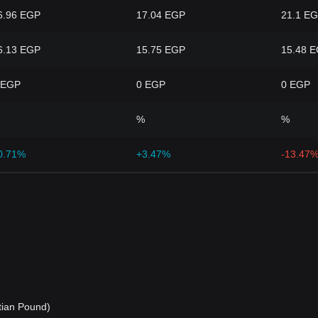
6.96 EGP
17.04 EGP
21.1 E
6.13 EGP
15.75 EGP
15.48 
 EGP
0 EGP
0 EGP
%
%
0.71%
+3.47%
-13.47
ian Pound)