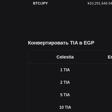
BTC/JPY
¥10,291,646.0
Конвертировать TIA в EGP
Celestia
Е
1
TIA
2
TIA
5
TIA
10
TIA