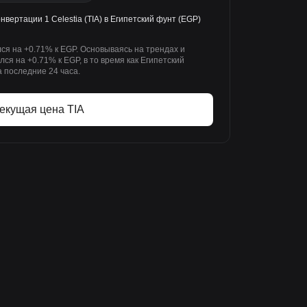
онвертации 1 Celestia (TIA) в Египетский фунт (EGP)
лся на +0.71% к EGP. Основываясь на трендах и
лся на +0.71% к EGP, в то время как Египетский
а последние 24 часа.
екущая цена TIA