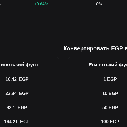
4
+0.64%
0%
Конвертировать EGP в
гипетский фунт
Египетский фу
16.42
EGP
1
EGP
32.84
EGP
10
EGP
82.1
EGP
50
EGP
164.21
EGP
100
EGP