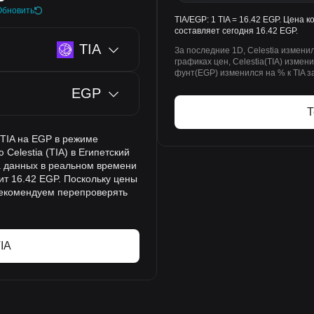
Обновить
TIA/EGP: 1 TIA = 16.42 EGP. Цена к
составляет сегодня 16.42 EGP.
TIA
За последние 1D, Celestia измени
графиках цен, Celestia(TIA) измени
фунт(EGP) изменился на % к TIA з
EGP
Т
 TIA на EGP в режиме
Celestia (TIA) в Египетский
а данных в реальном времени
оит 16.42 EGP. Поскольку цены
рекомендуем перепроверять
IA