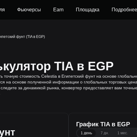
ля
Фьючерсы
Earn
Площадка
Подробне
гипетский фунт (TIA в EGP)
ькулятор TIA в EGP
ть точную стоимость Celestia в Египетский фунт на основе глобальн
я на основе полученной информации о глобальных торговых ценах 
 следите за динамикой рынка, конвертер предоставляет вам точны
0
График TIA в EGP
унт
1 день
7 дн.
1 мес.