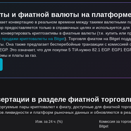
ты и фиатной валюты на платформе 
вает конвертацию в реальном времени между такими валютными пара
тор предоставляется только в справочных целях и используется дл
онвертировать криптоактивы в фиатные валюты (т.е. купить или пр
и продажи криптовалюты на Bitget
). Торговля фиатом на Bitget по
ты. Она также предлагает бесперебойные транзакции с комиссией 
EGP. Это означает, что для покупки 5 TIA нужно 82.1 EGP. EGP1 EG
мы и платы за газ.
ртации в разделе фиатной торговли
оргуемые пары криптовалют к фиату, доступные для фиатной торгов
ов ликвидности и платформ рыночных данных и обновляются в ре
Изм. за 24 ч. (%)
Комиссия за торго
Bitget