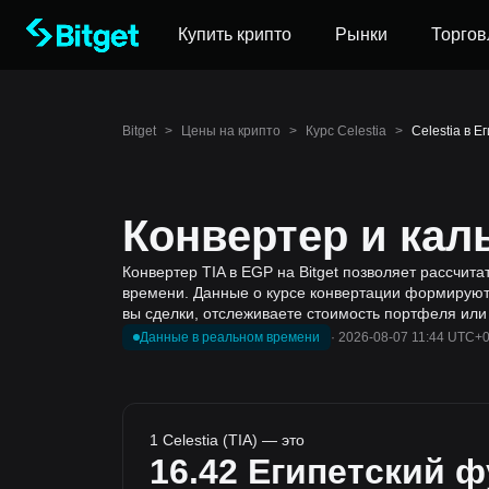
Купить крипто
Рынки
Торгов
Bitget
>
Цены на крипто
>
Курс Celestia
>
Celestia в Е
Конвертер и кал
Конвертер TIA в EGP на Bitget позволяет рассчита
времени. Данные о курсе конвертации формируютс
вы сделки, отслеживаете стоимость портфеля или
Данные в реальном времени
·
2026-08-07 11:44 UTC+
1 Celestia (TIA) — это
16.42
Египетский ф