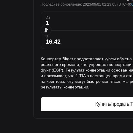
Последнее обновление: 2023/09/01 02:23:05
(UTC+0)
Из
В
Конвертер Bitget предоставляет курсы обмена
реального времени, что упрощает конвертацию 
фунт (EGP). Результат конвертации основан н
и показывает, что 1 TIA в настоящее время ст
на криптовалюту могут быстро меняться, мы 
результаты конвертации.
Купить/продать T