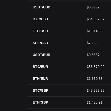
USDT/USD
$0.9992
BTC/USD
$64,987.57
ETH/USD
$1,914.38
SOL/USD
$73.53
USDT/EUR
€0.8667
BTC/EUR
€56,370.22
ETH/EUR
€1,660.53
BTC/GBP
£48,337.75
ETH/GBP
£1,423.91