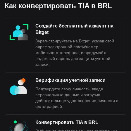
Celestia является TIA к BRL, а код валюты Celestia
Как конвертировать TIA в BRL
— TIA. Используйте криптовалютный калькулятор,
чтобы узнать, на сколько BRL можно обменять
вашу криптовалюту.
Создайте бесплатный аккаунт на
Bitget
Зарегистрируйтесь на Bitget, указав свой
адрес электронной почты/номер
мобильного телефона, и придумайте
надежный пароль для защиты учетной
записи.
Верификация учетной записи
Подтвердите свою личность, введя
персональные данные и загрузив
действительное удостоверение личности с
фотографией.
Конвертировать TIA в BRL