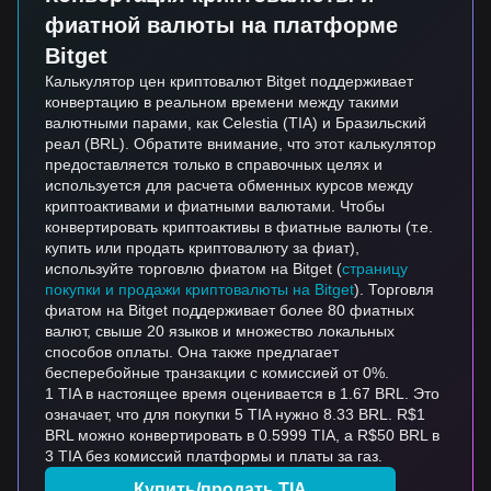
фиатной валюты на платформе
Bitget
Калькулятор цен криптовалют Bitget поддерживает
конвертацию в реальном времени между такими
валютными парами, как Celestia (TIA) и Бразильский
реал (BRL). Обратите внимание, что этот калькулятор
предоставляется только в справочных целях и
используется для расчета обменных курсов между
криптоактивами и фиатными валютами. Чтобы
конвертировать криптоактивы в фиатные валюты (т.е.
купить или продать криптовалюту за фиат),
используйте торговлю фиатом на Bitget (
страницу
покупки и продажи криптовалюты на Bitget
). Торговля
фиатом на Bitget поддерживает более 80 фиатных
валют, свыше 20 языков и множество локальных
способов оплаты. Она также предлагает
бесперебойные транзакции с комиссией от 0%.
1 TIA в настоящее время оценивается в 1.67 BRL. Это
означает, что для покупки 5 TIA нужно 8.33 BRL. R$1
BRL можно конвертировать в 0.5999 TIA, а R$50 BRL в
3 TIA без комиссий платформы и платы за газ.
Купить/продать TIA