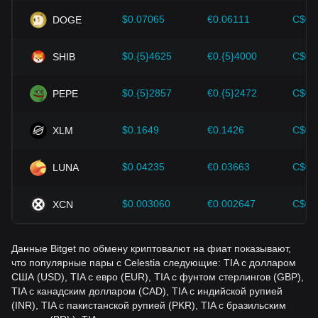
сильно поддерживают рост стоимости таких криптовалют,
как биткоин.
$0.07065
€0.06111
C$0.
DOGE
Инвесторы должны понимать эту динамику, чтобы не
$0.{5}4625
€0.{5}4000
C$0.
SHIB
принимать неверных решений. Учитывая эти факторы,
инвесторы должны также внимательно следить за
будущими изменениями цены Celestia и
$0.{5}2857
€0.{5}2472
C$0.
PEPE
соответствующим образом корректировать свои
инвестиционные стратегии в условиях развивающегося
рынка.
$0.1649
€0.1426
C$0.
XLM
$0.04235
€0.03663
C$0.
LUNA
$0.003060
€0.002647
C$0.
XCN
Данные Bitget по обмену криптовалют на фиат показывают,
что популярные пары с Celestia следующие: TIA с долларом
США (USD), TIA с евро (EUR), TIA с фунтом стерлингов (GBP),
TIA с канадским долларом (CAD), TIA с индийской рупией
(INR), TIA с пакистанской рупией (PKR), TIA с бразильским