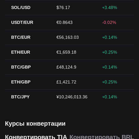
SOL/USD
$76.17
+3.48%
USDT/EUR
€0.8643
-0.02%
BTC/EUR
€56,163.03
+0.14%
ETH/EUR
€1,659.18
+0.25%
BTC/GBP
£48,124.9
+0.14%
ETH/GBP
£1,421.72
+0.25%
BTC/JPY
¥10,246,013.36
+0.14%
Курсы конвертации
Конвертировать TIA
Конвертировать BRL