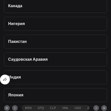
Канада
Нигерия
Пакистан
Саудовская Аравия
Индия
Япония
MXN
GTQ
CLP
HNL
UGX
ZAR
TND