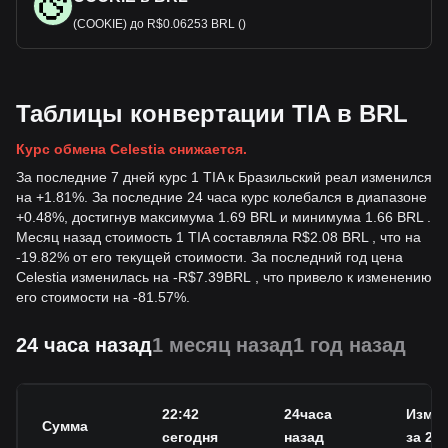
(COOKIE) до R$0.06253 BRL ()
Таблицы конвертации TIA в BRL
Курс обмена Celestia снижается.
За последние 7 дней курс 1 TIA к Бразильский реал изменился
на +1.81%. За последние 24 часа курс колебался в диапазоне
+0.48%, достигнув максимума 1.69 BRL и минимума 1.66 BRL .
Месяц назад стоимость 1 TIA составляла R$2.08 BRL , что на
-19.82% от его текущей стоимости. За последний год цена
Celestia изменилась на
-
R$
7.39
BRL
, что привело к изменению
его стоимости на -81.57%.
24 часа назад
1 месяц назад
1 год назад
22:42
24часа
Изме
Сумма
сегодня
назад
за 24 