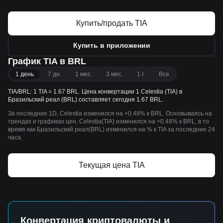
Купить/продать TIA
Купить в приложении
График TIA в BRL
1 день
7 дн.
1 мес.
3 мес.
1 г.
Все
TIA/BRL: 1 TIA = 1.67 BRL. Цена конвертации 1 Celestia (TIA) в
Бразильский реал (BRL) составляет сегодня 1.67 BRL.
За последние 1D, Celestia изменился на +0.48% к BRL. Основываясь на
трендах и графиках цен, Celestia(TIA) изменился на +0.48% к BRL, в то
время как Бразильский реал(BRL) изменился на % к TIA за последние 24
часа.
Текущая цена TIA
Конвертация криптовалюты и