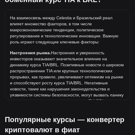
Какова самая высокая цена TIA/BRL в истории?
Самая высокая цена 1 TIA в BRL за все время составляет
На взаимосвязь между Celestia и Бразильский реал
R$106.59. Еще неизвестно, превысит ли стоимость 1 TIA
влияет множество факторов, в том числе
в BRL текущий исторический максимум.
макроэкономические тенденции, политическое
Какова динамика цен в BRL?
регулирование и технологические инновации. Важную
роль играют следующие ключевые факторы:
За последние 7 дней обменный курс Celestia (TIA) вырос
на 1.81%. За последний месяц обменный курс Celestia
Настроения рынка.
Настроения и уверенность
(TIA) снизился на 19.82% по отношению к следующей
инвесторов оказывают значительное влияние на
валюте: Бразильский реал (BRL).
динамику курса TIA/BRL. Позитивные новости о широком
распространении TIA или крупных технологических
прорывах, как правило, увеличивают оптимизм на рынке
и способствуют росту курса TIA/BRL. Негативные
новости, такие как нарушения законодательства и
уязвимости системы безопасности, могут вызвать панику
на рынке и привести к снижению курса TIA/BRL.
Нормативно-правовая база.
Государственная политика
Популярные курсы — конвертер
и нормативные акты, регулирующие криптовалюты,
оказывают непосредственное влияние на их принятие.
криптовалют в фиат
Это определяет их стоимость по отношению к