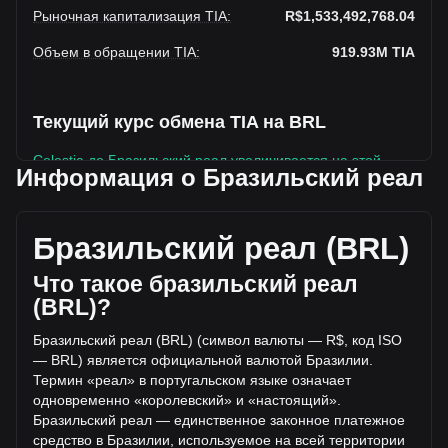
Рыночная капитализация TIA
:
R$1,533,492,768.04
Объем в обращении TIA
:
919.93M
TIA
Текущий курс обмена TIA на BRL
Celestia до Бразильский реал увеличивается на этой
Информация о Бразильский реал
неделе.
Текущая рыночная цена Celestia составляет R$1.67 за
TIA, а общая рыночная капитализация составляет
Бразильский реал (BRL)
919,933,000TIA на основе оборотного предложения
Celestia R$1,533,492,768.04 BRL. Объем торгов упал на
Что такое бразильский реал
Celestia% (R$-12,436,891.67 BRL) за последние 24 часа,
(BRL)?
а объем торгов -18.63 составил R$66,769,879.82 было
продано за тот же период.
Бразильский реал (BRL) (символ валюты — R$, код ISO
— BRL) является официальной валютой Бразилии.
Термин «реал» в португальском языке означает
Дополнительная информация о Celestia
одновременно «королевский» и «настоящий».
на Bitget
Бразильский реал — единственное законное платежное
средство в Бразилии,
используемое на всей территории