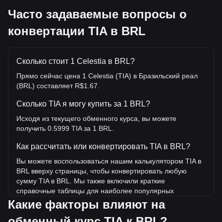
Часто задаваемые вопросы о
конвертации TIA в BRL
Сколько стоит 1 Celestia в BRL?
Прямо сейчас цена 1 Celestia (TIA) в Бразильский реал
(BRL) составляет R$1.67.
Сколько TIA я могу купить за 1 BRL?
Исходя из текущего обменного курса, вы можете
получить 0.5999 TIA за 1 BRL.
Как рассчитать или конвертировать TIA в BRL?
Вы можете воспользоваться нашим калькулятором TIA в
BRL вверху страницы, чтобы конвертировать любую
сумму TIA в BRL. Мы также включили краткие
справочные таблицы для наиболее популярных
конвертаций. Например, 5 BRL эквивалентны 3 TIA, а 5
Какие факторы влияют на
TIA будут стоить около 8.33BRL.
обменный курс TIA к BRL?