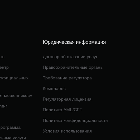
е
Юридическая информация
ыв
Договор об оказании услуг
ентр
Правоохранительные органы
 официальных
Требование регулятора
Комплаенс
от мошенников»
Регуляторная лицензия
тинг
Политика AML/CFT
Политика конфиденциальности
программа
Условия использования
льные услуги