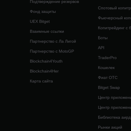
Подтверждение резервов
Спотовый копитр
Фонд защиты
Фьючерсный коп
UEX Bitget
Копитрейдинг с 
Взаимные ссылки
Боты
Партнерство с Ла Лигой
API
Партнерство с MotoGP
TraderPro
Blockchain4Youth
Кошелек
Blockchain4Her
Фиат OTC
Карта сайта
Bitget Swap
Центр приложени
Центр приложени
Библиотека аир
Рынки акций