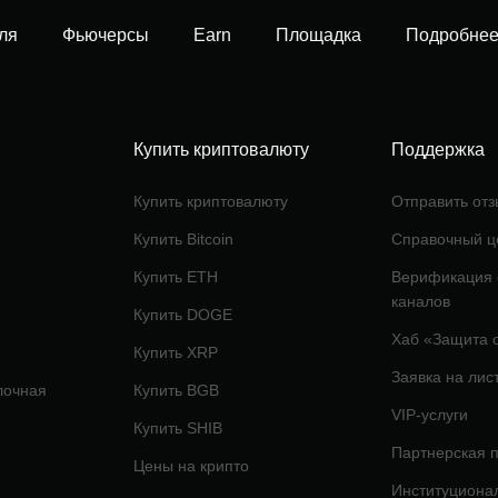
ля
Фьючерсы
Earn
Площадка
Подробне
Купить криптовалюту
Поддержка
Купить криптовалюту
Отправить отз
Купить Bitcoin
Справочный ц
Купить ETH
Верификация
каналов
Купить DOGE
Хаб «Защита 
Купить XRP
Заявка на лис
лочная
Купить BGB
VIP-услуги
Купить SHIB
Партнерская 
Цены на крипто
Институциона