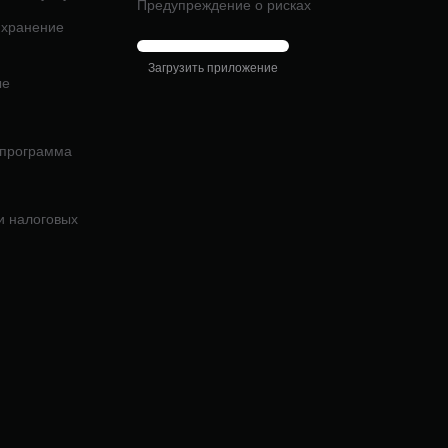
Предупреждение о рисках
 хранение
Загрузить приложение
ые
 программа
и налоговых