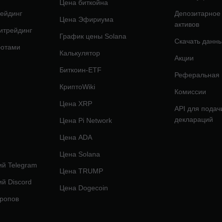
Цена биткойна
ейдинг
Депозитарное
Цена Эфириума
активов
итрейдинг
График цены Solana
Скачать данн
ботами
Калькулятор
Акции
Биткоин-ETF
Реферальная
КриптоWiki
Комиссии
Цена XRP
API для подач
деклараций
Цена Pi Network
Цена ADA
Цена Solana
й Telegram
Цена TRUMP
й Discord
Цена Dogecoin
дропов