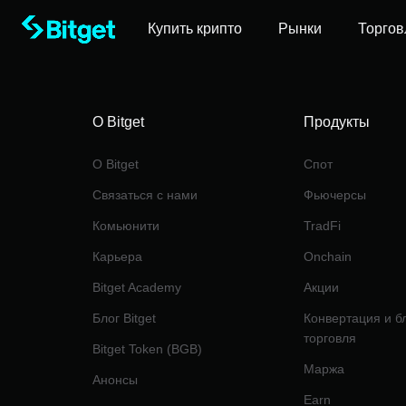
Купить крипто
Рынки
Торгов
О Bitget
Продукты
О Bitget
Спот
Связаться с нами
Фьючерсы
Комьюнити
TradFi
Карьера
Onchain
Bitget Academy
Акции
Блог Bitget
Конвертация и б
торговля
Bitget Token (BGB)
Маржа
Анонсы
Earn