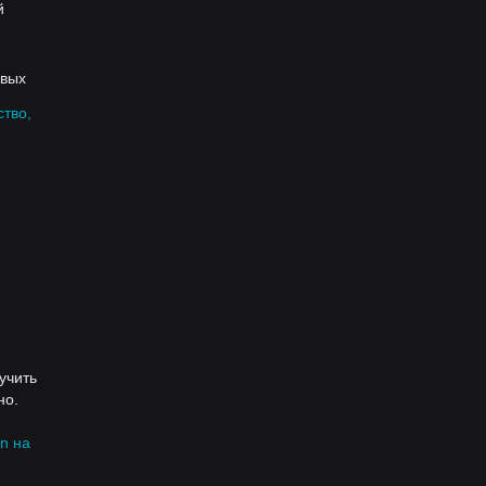
й
овых
ство,
учить
но.
rn на