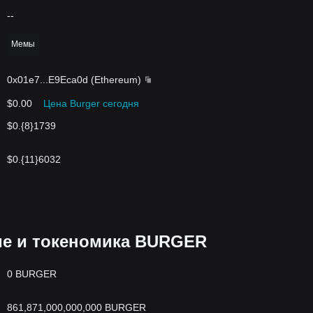
--
Мемы
0x01e7
...
E9Eca0d
(
Ethereum
)
$0.00
Цена Burger сегодня
$0.{8}1739
$0.{11}6032
е и токеномика BURGER
0 BURGER
861,871,000,000,000 BURGER