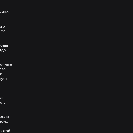
ично
ого
 ее
иоды
гда
ночные
его
ые
дует
ль.
о с
 если
воих
сокой