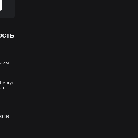
ость
чьем
 могут
ть.
RGER