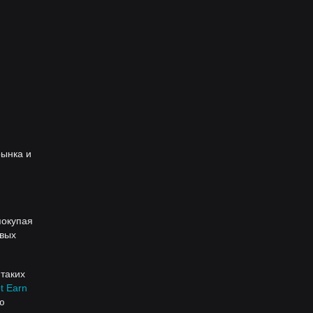
рынка и
покупая
овых
таких
et Earn
ю