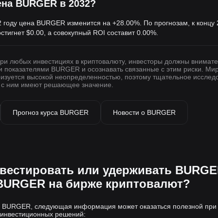
ена BURGER в 2032?
2 году цена BURGER изменится на +28.00%. По прогнозам, к концу
остигнет
$0.00
, а совокупный ROI составит 0.00%.
при любых инвестициях в криптовалюту, инвесторы должны внимат
и показателями BURGER и осознавать связанные с этим риски. Ми
ризуется высокой неопределенностью, поэтому тщательное исслед
е с ним имеют решающее значение.
Прогноз курса BURGER
Новости о BURGER
нвестировать или удерживать BURG
 BURGER на бирже криптовалют?
ть BURGER, следующая информация может оказаться полезной при
инвестиционных решений: