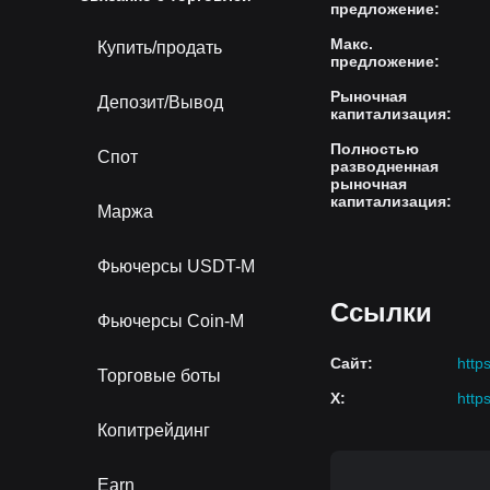
предложение
:
Макс.
Купить/продать
предложение
:
Рыночная
Депозит/Вывод
капитализация
:
Полностью
Спот
разводненная
рыночная
капитализация
:
Маржа
Фьючерсы USDT-M
Ссылки
Фьючерсы Coin-M
Сайт
:
http
Торговые боты
X
:
http
Копитрейдинг
Earn