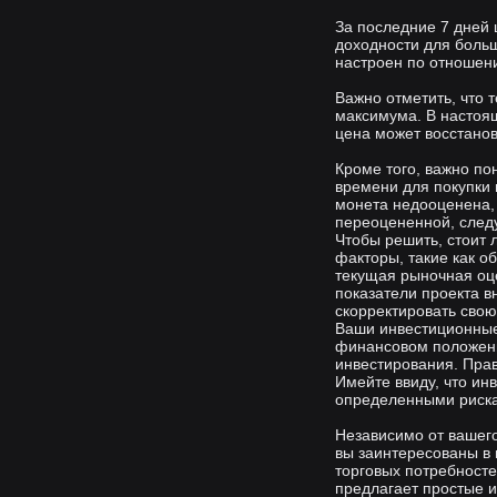
За последние 7 дней 
доходности для боль
настроен по отношен
Важно отметить, что 
максимума. В настоящ
цена может восстанов
Кроме того, важно п
времени для покупки
монета недооценена, 
переоцененной, след
Чтобы решить, стоит
факторы, такие как о
текущая рыночная оце
показатели проекта в
скорректировать свою
Ваши инвестиционные
финансовом положени
инвестирования. Пра
Имейте ввиду, что и
определенными риска
Независимо от вашег
вы заинтересованы в 
торговых потребност
предлагает простые 