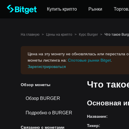
Купить крипто
Рынки
Торгов
На главную
>
Цены на крипто
>
Курс Burger
>
Что такое Burg
Цена на эту монету не обновлялась или перестала 
монеты листинга на:
Спотовые рынки Bitget
.
Зарегистрироваться
Что тако
Обзор монеты
Обзор BURGER
Основная и
Подробно о BURGER
Название
:
Тикер
:
Связанно с монетами