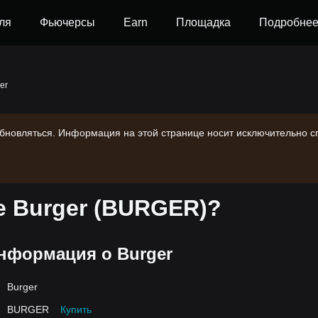
ля
Фьючерсы
Earn
Площадка
Подробне
er
обновляться. Информация на этой странице носит исключительно 
е Burger (BURGER)?
нформация о Burger
Burger
BURGER
Купить