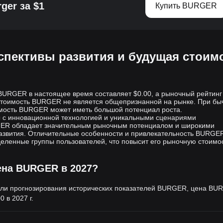
ger за $1
Купить BURGER
спективы развития и будущая стоим
BURGER в настоящее время составляет $0.00, а рыночный рейтинг
тоимость BURGER не является общепризнанной на рынке. При бы
мость BURGER может иметь большой потенциал роста.
ы с инновационной технологией и уникальными сценариями
GER обладает значительным рыночным потенциалом и широкими
азвития. Отличительные особенности и привлекательность BURGER
еленные группы пользователей, что повысит его рыночную стоимос
ена BURGER в 2027?
ли прогнозирования исторических показателей BURGER, цена BU
00
в 2027 г.