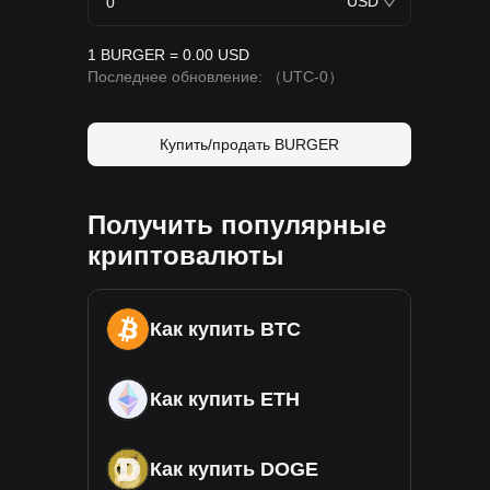
USD
1 BURGER = 0.00 USD
Последнее обновление:
（UTC-0）
Купить/продать BURGER
Получить популярные
криптовалюты
Как купить BTC
Как купить ETH
Как купить DOGE