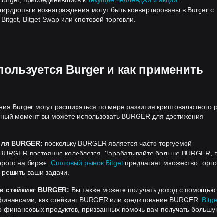
Burger, присоединившись к
текущие челленджи и акции
.
ирдропы и вознаграждения могут быть конвертированы в Burger с
itget, Bitget Swap или спотовой торговли.
пользуется Burger и как применить
ия Burger могут расширяться по мере развития криптовалютного 
анный момент вы можете использовать BURGER для достижения
вля BURGER:
поскольку BURGER является часто торгуемой
 BURGER постоянно колеблется. Зарабатывайте больше BURGER, 
орого на бирже.
Спотовый рынок Bitget
предлагает множество торг
 решить ваши задачи.
 в стейкинг BURGER:
Вы также можете получать доход с помощью 
финансами, как стейкинг BURGER или кредитование BURGER.
Bitg
о финансовых продуктов, призванных помочь вам получать большу