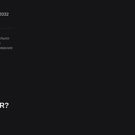
 2032
ельно
р
ование
ER?