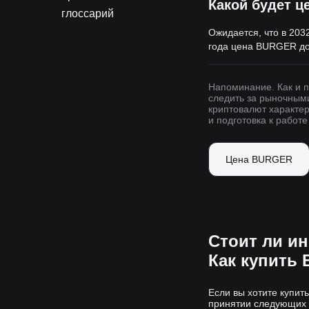
Какой будет ц
глоссарий
Ожидается, что в 203
года цена BURGER д
Напоминание. Как и 
следить за рыночным
криптовалют характе
и подготовка к работ
Цена BURGER
Стоит ли и
Как купить
Если вы хотите купи
принятии следующих 