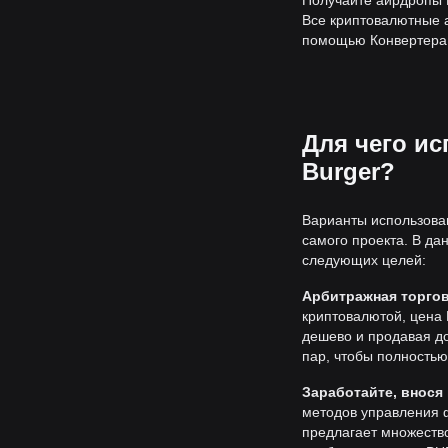
Получайте аирдропы 
Все криптовалютные а
помощью Конвертера B
Для чего ис
Burger?
Варианты использован
самого проекта. В д
следующих целей:
Арбитражная торго
криптовалютой, цена
дешево и продавая д
пар, чтобы полностью
Заработайте, внося
методов управления 
предлагает множеств