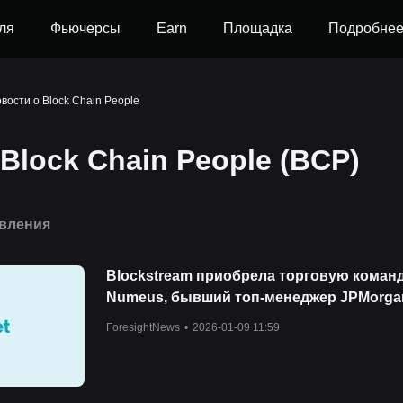
ля
Фьючерсы
Earn
Площадка
Подробне
вости о Block Chain People
Block Chain People (BCP)
вления
Blockstream приобрела торговую коман
Numeus, бывший топ-менеджер JPMorga
станет сопредседателем CIO
ForesightNews
•
2026-01-09 11:59