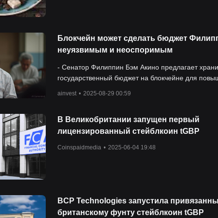
Блокчейн может сделать бюджет Филип
неуязвимым и неоспоримым
- Сенатор Филиппин Бэм Акино предлагает храни
государственный бюджет на блокчейне для повы
прозрачности и подотчетности государственных
ainvest
•
2025-08-29 00:59
расходов. - Инициатива основывается на сущес
системе BayaniChain, использующей сеть Polygo
В Великобритании запущен первый
для записи бюджетных документов, таких как SA
лицензированный стейблкоин tGBP
NCA, на публичном блокчейне. - В мире наблюда
тенденция к использованию блокчейна для обес
Coinspaidmedia
•
2025-06-04 19:48
неподделываемого управления, чему следуют та
страны, как США, Вьетнам и Индия, при этом
Филиппины стремятся стать столицей блокчейна 
- Успех зависит от законодательной поддержки.
BCP Technologies запустила привязанны
британскому фунту стейблкоин tGBP