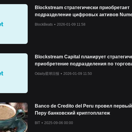
Blockstream стратегически приобретает
подразделение цифровых активов Num
для развития бизнеса деривативов на B
BlockBeats
•
2026-01-09 11:58
Blockstream Capital планирует стратегич
приобретение подразделения по торгов
цифровыми активами компании Numeus
Odaily星球日报
•
2026-01-09 11:50
целью изучения бизнеса по BTC-дерива
Banco de Credito del Peru провел первый
Перу банковский криптоплатеж
BIT
•
2025-09-06 00:00