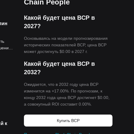
Chain People
Какой будет цена BCP в
пин
2027?
Основываясь на модели прогнозирования
ть
исторических показателей BCP, цена BCP
шения
может достигнуть
$0.00
в 2027 г.
твующей
Какой будет цена BCP в
n PoS
2032?
RO и
ется
Ожидается, что в 2032 году цена BCP
печения
изменится на +17.00%. По прогнозам, к
кие
концу 2032 года цена BCP достигнет
$0.00
,
а совокупный ROI составит 0.00%.
в Азии.
Купить BCP
й к