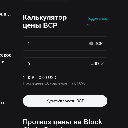
eus
Калькулятор
Подробнее
TC
цены BCP
>
BCP
еское
ле
USD
 с
тивам
1 BCP = 0.00 USD
Последнее обновление:
（UTC-0）
Купить/продать BCP
 в
Прогноз цены на Block