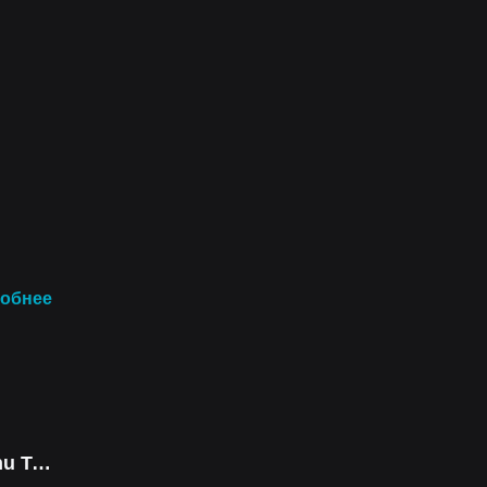
обнее
Yushu Technology Co (Derivatives)