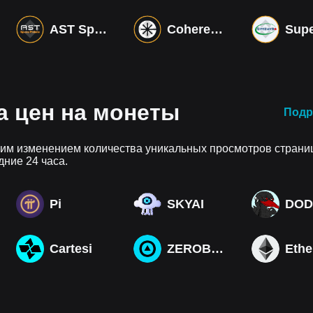
AST SpaceMobile Tokenized bStocks
Coherent Tokenized bStocks
а цен на монеты
Подр
им изменением количества уникальных просмотров страни
дние 24 часа.
Pi
SKYAI
DOD
Cartesi
ZEROBASE
Eth