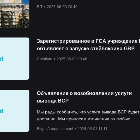
BIT
•
2025-06-03 20:40
Зарегистрированное в FCA учреждение
объявляет о запуске стейблкоина GBP
Cointime
•
2025-06-03 08:48
Объявление о возобновлении услуги
вывода BCP
Мы рады сообщить, что услуга вывода BCP будет
доступна. Мы приносим извинения за любые
неудобства, причиненные в период приостановки
Bitget Announcement
•
2024-08-07 11:11
благодарим вас за терпение и поддержку!