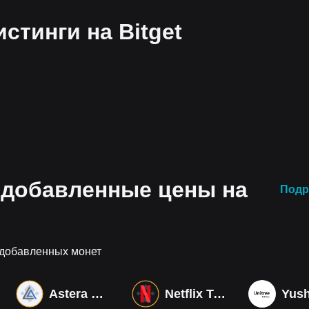
стинги на Bitget
 добавленные цены на
Подр
 добавленных монет
Astera Labs Tokenized bStocks
Netflix Tokenized bStocks