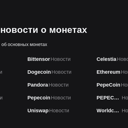
новости о монетах
 об основных монетах
Bittensor
Новости
Celestia
Нов
и
Dogecoin
Новости
Ethereum
Но
Pandora
Новости
PepeCoin
Но
и
Pepecoin
Новости
PEPECOIN
Но
Uniswap
Новости
Worldcoin
Но