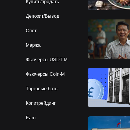
Купить/продать
Депозит/Вывод
Спот
Маржа
Фьючерсы USDT-M
Фьючерсы Coin-M
Торговые боты
Копитрейдинг
Earn