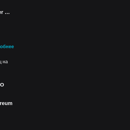
Super Micro Computer Tokenized bStocks
обнее
ц на
O
ereum