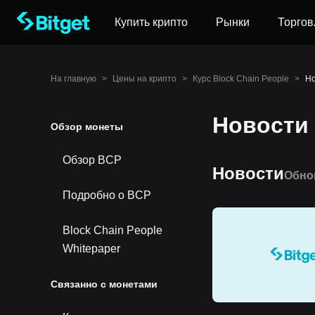
Купить крипто
Рынки
Торгов
На главную
>
Цены на крипто
>
Курс Block Chain People
>
Но
Новости 
Обзор монеты
Обзор BCP
Новости
Обно
Подробно о BCP
Block Chain People
Whitepaper
Связанно с монетами