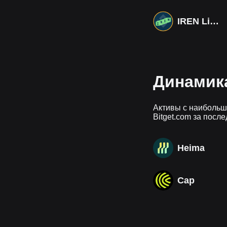
IREN Limited Tokenized bStocks
Динамик
Активы с наибольш
Bitget.com за после
Heima
Cap