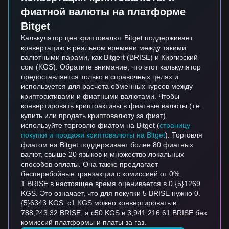
фиатной валюты на платформе
Bitget
Калькулятор цен криптовалют Bitget поддерживает
конвертацию в реальном времени между такими
валютными парами, как Bitgert (BRISE) и Киргизский
сом (KGS). Обратите внимание, что этот калькулятор
предоставляется только в справочных целях и
используется для расчета обменных курсов между
криптоактивами и фиатными валютами. Чтобы
конвертировать криптоактивы в фиатные валюты (т.е.
купить или продать криптовалюту за фиат),
используйте торговлю фиатом на Bitget (
страницу
покупки и продажи криптовалюты на Bitget
). Торговля
фиатом на Bitget поддерживает более 80 фиатных
валют, свыше 20 языков и множество локальных
способов оплаты. Она также предлагает
бесперебойные транзакции с комиссией от 0%.
1 BRISE в настоящее время оценивается в 0.{5}1269
KGS. Это означает, что для покупки 5 BRISE нужно 0.
{5}6343 KGS. с1 KGS можно конвертировать в
788,243.32 BRISE, а с50 KGS в 3,941,216.61 BRISE без
комиссий платформы и платы за газ.