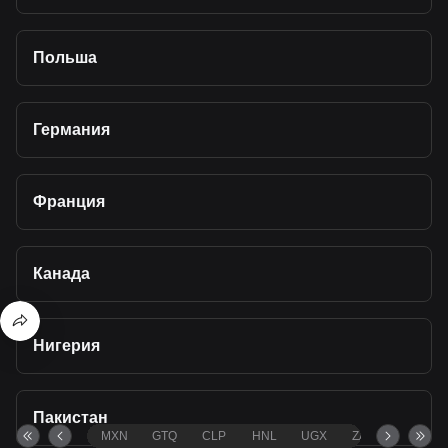
Польша
Германия
Франция
Канада
Нигерия
Пакистан
MXN
GTQ
CLP
HNL
UGX
ZAR
TND