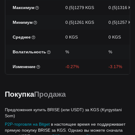
Максимум
0.{5}1279 KGS
0.{5}1316 KG
Минимум
0.{5}1261 KGS
0.{5}1257 KG
Среднее
0 KGS
0 KGS
Волатильность
%
%
Изменение
-0.27%
-3.17%
Покупка
Продажа
Предложения купить BRISE (или USDT) за KGS (Kyrgystani
Som)
P2P-торговля на Bitget
в настоящее время не поддерживает
прямую покупку BRISE за KGS. Однако вы можете сначала