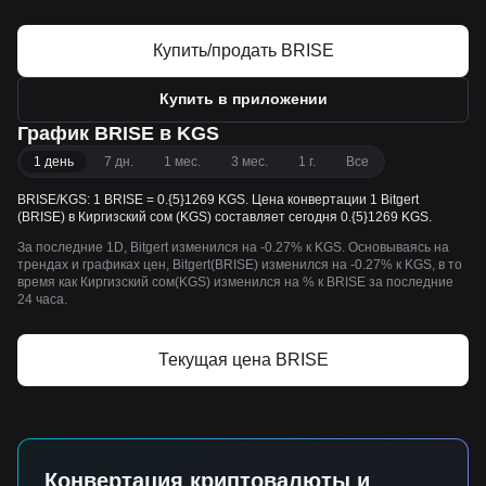
Купить/продать BRISE
Купить в приложении
График BRISE в KGS
1 день
7 дн.
1 мес.
3 мес.
1 г.
Все
BRISE/KGS: 1 BRISE = 0.{5}1269 KGS. Цена конвертации 1 Bitgert
(BRISE) в Киргизский сом (KGS) составляет сегодня 0.{5}1269 KGS.
За последние 1D, Bitgert изменился на -0.27% к KGS. Основываясь на
трендах и графиках цен, Bitgert(BRISE) изменился на -0.27% к KGS, в то
время как Киргизский сом(KGS) изменился на % к BRISE за последние
24 часа.
Текущая цена BRISE
Конвертация криптовалюты и