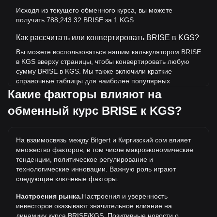
Исходя из текущего обменного курса, вы можете
получить 788,243.32 BRISE за 1 KGS.
Как рассчитать или конвертировать BRISE в KGS?
Вы можете воспользоваться нашим калькулятором BRISE
в KGS вверху страницы, чтобы конвертировать любую
сумму BRISE в KGS. Мы также включили краткие
справочные таблицы для наиболее популярных
конвертаций. Например, 5 KGS эквивалентны
Какие факторы влияют на
3,941,216.61 BRISE, а 5 BRISE будут стоить около 0.
обменный курс BRISE к KGS?
{5}6343KGS.
Какова самая высокая цена BRISE/KGS в
истории?
На взаимосвязь между Bitgert и Киргизский сом влияет
множество факторов, в том числе макроэкономические
Самая высокая цена 1 BRISE в KGS за все время
тенденции, политическое регулирование и
составляет с0.0003533. Еще неизвестно, превысит ли
технологические инновации. Важную роль играют
стоимость 1 BRISE в KGS текущий исторический
следующие ключевые факторы:
максимум.
Настроения рынка.
Настроения и уверенность
Какова динамика цен в KGS?
инвесторов оказывают значительное влияние на
За последние 7 дней обменный курс Bitgert (BRISE)
динамику курса BRISE/KGS. Позитивные новости о