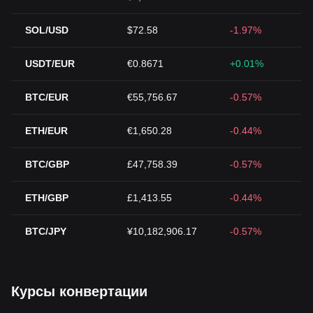
SOL/USD
$72.58
-1.97%
USDT/EUR
€0.8671
+0.01%
BTC/EUR
€55,756.67
-0.57%
ETH/EUR
€1,650.28
-0.44%
BTC/GBP
£47,758.39
-0.57%
ETH/GBP
£1,413.55
-0.44%
BTC/JPY
¥10,182,906.17
-0.57%
Курсы конвертации