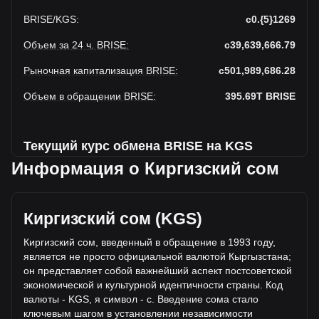
BRISE
/
KGS
:
с0.{5}1269
Объем за 24 ч. BRISE
:
с39,639,666.79
Рыночная капитализация BRISE
:
с501,989,686.28
Объем в обращении BRISE
:
395.69T
BRISE
Текущий курс обмена BRISE на KGS
Информация о Киргизский сом
На этой неделе наблюдается падение Bitgert к
Киргизский сом
Текущая рыночная цена Bitgert составляет с0.BRISE1269
Киргизский сом (KGS)
за BRISE, а общая рыночная капитализация составляет
395,690,000,000,000{5} на основе оборотного
Киргизский сом, введенный в обращение в 1993 году,
предложения Bitgert с501,989,686.28 KGS. Объем торгов
является не просто официальной валютой Кыргызстана;
упал на Bitgert% (с-5,831,285.92 KGS) за последние 24
он представляет собой важнейший аспект постсоветской
часа, а объем торгов -12.82 составил с45,470,952.71
экономической и культурной идентичности страны. Код
было продано за тот же период.
валюты - KGS, я символ - с. Введение сома стало
ключевым шагом в установлении независимости