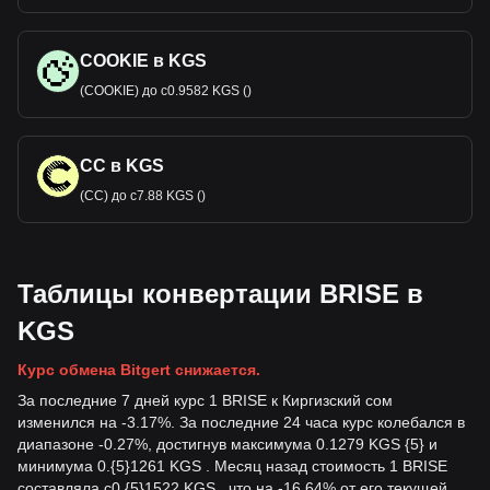
COOKIE в KGS
(COOKIE) до с0.9582 KGS ()
CC в KGS
(CC) до с7.88 KGS ()
Таблицы конвертации BRISE в
KGS
Курс обмена Bitgert снижается.
За последние 7 дней курс 1 BRISE к Киргизский сом
изменился на -3.17%. За последние 24 часа курс колебался в
диапазоне -0.27%, достигнув максимума 0.1279 KGS {5} и
минимума 0.{5}1261 KGS . Месяц назад стоимость 1 BRISE
составляла с0.{5}1522 KGS , что на -16.64% от его текущей