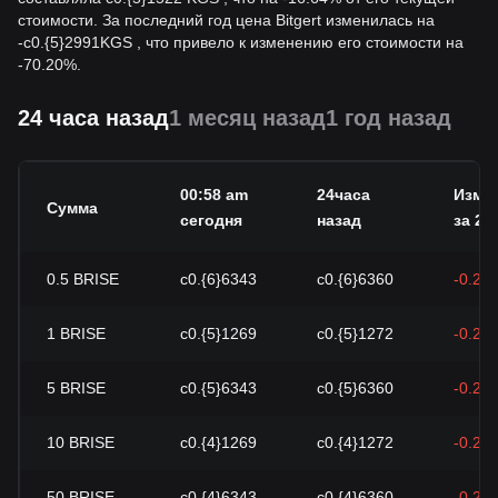
стоимости. За последний год цена Bitgert изменилась на
-
с
0.{5}2991
KGS
, что привело к изменению его стоимости на
-70.20%.
24 часа назад
1 месяц назад
1 год назад
00:58 am
24часа
Изме
Сумма
сегодня
назад
за 24 
0.5
BRISE
с0.{6}6343
с0.{6}6360
-0.27
1
BRISE
с0.{5}1269
с0.{5}1272
-0.27
5
BRISE
с0.{5}6343
с0.{5}6360
-0.27
10
BRISE
с0.{4}1269
с0.{4}1272
-0.27
50
BRISE
с0.{4}6343
с0.{4}6360
-0.27