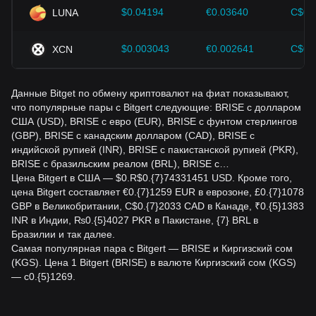
$0.04194
€0.03640
C$0.
LUNA
$0.003043
€0.002641
C$0.
XCN
Данные Bitget по обмену криптовалют на фиат показывают,
что популярные пары с Bitgert следующие: BRISE с долларом
США (USD), BRISE с евро (EUR), BRISE с фунтом стерлингов
(GBP), BRISE с канадским долларом (CAD), BRISE с
индийской рупией (INR), BRISE с пакистанской рупией (PKR),
BRISE с бразильским реалом (BRL), BRISE с…
Цена Bitgert в США — $0.R$0.{7}74331451 USD. Кроме того,
цена Bitgert составляет €0.{7}1259 EUR в еврозоне, £0.{7}1078
GBP в Великобритании, C$0.{7}2033 CAD в Канаде, ₹0.{5}1383
INR в Индии, ₨0.{5}4027 PKR в Пакистане, {7} BRL в
Бразилии и так далее.
Самая популярная пара с Bitgert — BRISE и Киргизский сом
(KGS). Цена 1 Bitgert (BRISE) в валюте Киргизский сом (KGS)
— с0.{5}1269.