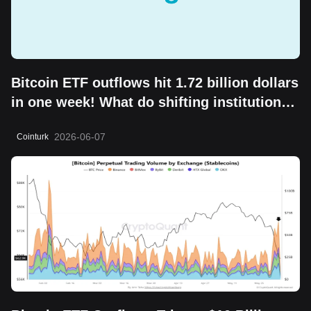
Bitcoin ETF outflows hit 1.72 billion dollars
in one week! What do shifting institutional
moves mean?
2026-06-07
Cointurk