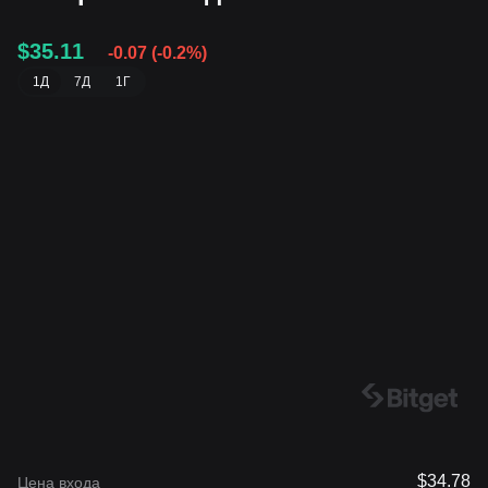
$35.11
-0.07
(
-0.2%
)
1Д
7Д
1Г
$34.78
Цена входа