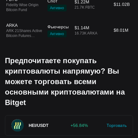
Спот
$1.22M
$11.02B
Fidelity Wise Origin
21.7K FBTC
Активно
Bitcoin Fund
ARKA
Фьючерсы
$1.14M
$8.01M
ARK 21Shares Active
16.73K ARKA
Активно
Bitcoin Futures
Strategy ETF
Предпочитаете покупать
криптовалюты напрямую? Вы
можете торговать всеми
основными криптовалютами на
Bitget
HEI/USDT
+56.84%
Торговать