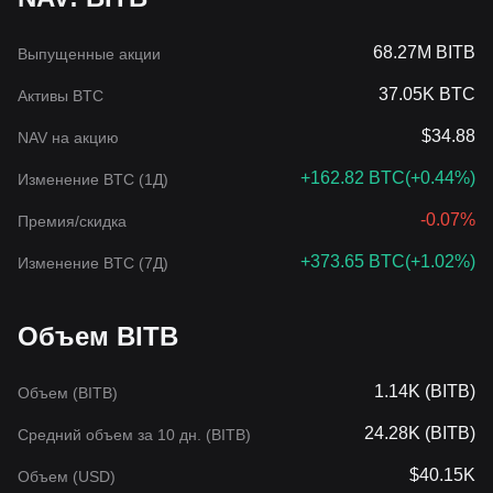
68.27M BITB
Выпущенные акции
37.05K BTC
Активы BTC
$34.88
NAV на акцию
+162.82 BTC
(
+0.44%
)
Изменение BTC (1Д)
-0.07%
Премия/скидка
+373.65 BTC
(
+1.02%
)
Изменение BTC (7Д)
Объем BITB
1.14K (BITB)
Объем (BITB)
24.28K (BITB)
Средний объем за 10 дн. (BITB)
$40.15K
Объем (USD)