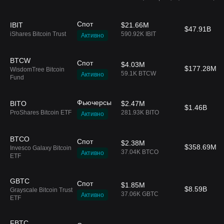
Спот
IBIT
$21.66M
$47.91B
iShares Bitcoin Trust
590.92K IBIT
Активно
BTCW
Спот
$4.03M
$177.28M
WisdomTree Bitcoin
59.1K BTCW
Активно
Fund
Фьючерсы
BITO
$2.47M
$1.46B
ProShares Bitcoin ETF
281.93K BITO
Активно
BTCO
Спот
$2.38M
$358.69M
Invesco Galaxy Bitcoin
37.04K BTCO
Активно
ETF
GBTC
Спот
$1.85M
$8.59B
Grayscale Bitcoin Trust
37.06K GBTC
Активно
ETF
FBTC