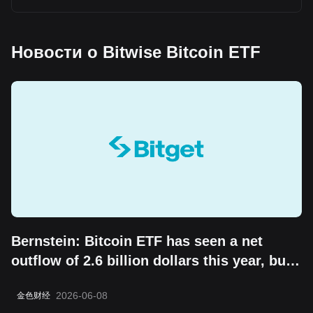
Новости о Bitwise Bitcoin ETF
Bernstein: Bitcoin ETF has seen a net
outflow of 2.6 billion dollars this year, but
the "boring cycle" does not change its
2026-06-08
金色财经
long-term value storage attribute