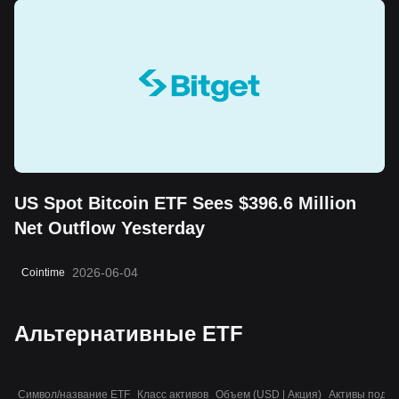
US Spot Bitcoin ETF Sees $396.6 Million
Net Outflow Yesterday
2026-06-04
Cointime
Альтернативные ETF
Символ/название ETF
Класс активов
Объем (USD | Акция)
Активы под у