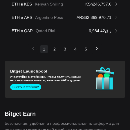
ETH в KES
Kenyan Shilling
KSh246,797.6
ETH в ARS
Argentine Peso
ARS$2,869,970.71
ETH в QAR
Qatari Rial
ر.ق6,984.42
1
2
3
4
5
Bitget Launchpool
Участвуйте в стейкинге, чтобы получить новые
перспективные монеты, включая WAT и другие.
Внести в стейкинг!
Bitget Earn
Безопасная, удобная и профессиональная платформа для
получения максимальной прибыли от криптоактивов.