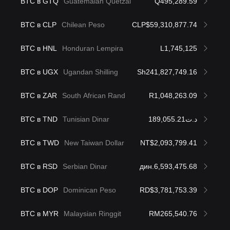
BTC в GTQ
Guatemalan Quetzal
Q495,289.59
BTC в CLP
Chilean Peso
CLP$59,310,877.74
BTC в HNL
Honduran Lempira
L1,745,125
BTC в UGX
Ugandan Shilling
Sh241,827,749.16
BTC в ZAR
South African Rand
R1,048,263.09
BTC в TND
Tunisian Dinar
د.ت189,055.21
BTC в TWD
New Taiwan Dollar
NT$2,093,799.41
BTC в RSD
Serbian Dinar
дин.6,593,475.68
BTC в DOP
Dominican Peso
RD$3,781,753.39
BTC в MYR
Malaysian Ringgit
RM265,540.76