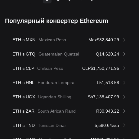
Популярный конвертер Ethereum
ETH в MXN
Mexican Peso
Mex$32,840.29
ETH в GTQ
Guatemalan Quetzal
Q14,620.24
ETH в CLP
Chilean Peso
CLP$1,750,771.96
ETH в HNL
Honduran Lempira
L51,513.58
ETH в UGX
Ugandan Shilling
Sh7,138,407.99
ETH в ZAR
South African Rand
R30,943.22
ETH в TND
Tunisian Dinar
د.ت5,580.64