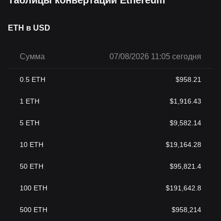
Таблицы конвертации Ethereum
ETH в USD
Сумма
07/08/2026 11:05 сегодня
0.5
ETH
$
958.21
1
ETH
$
1,916.43
5
ETH
$
9,582.14
10
ETH
$
19,164.28
50
ETH
$
95,821.4
100
ETH
$
191,642.8
500
ETH
$
958,214