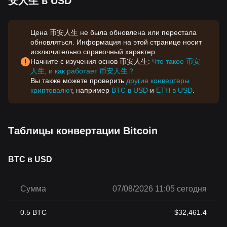
安人生 в USD
Цена 币安人生 не была обновлена или перестала
обновляться. Информация на этой странице носит
исключительно справочный характер.
Начните с изучения основ 币安人生:
Что такое 币安
人生, и как работает 币安人生？
Вы также можете проверить
другие конвертеры
криптовалют
, например
BTC в USD
и
ETH в USD
.
Таблицы конвертации Bitcoin
BTC в USD
Сумма
07/08/2026 11:05 сегодня
0.5
BTC
$
32,461.4