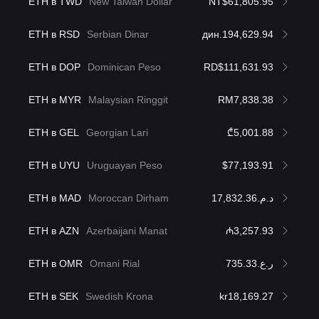
ETH в TWD
New Taiwan Dollar
NT$61,805.95
ETH в RSD
Serbian Dinar
дин.194,629.94
ETH в DOP
Dominican Peso
RD$111,631.93
ETH в MYR
Malaysian Ringgit
RM7,838.38
ETH в GEL
Georgian Lari
₾5,001.88
ETH в UYU
Uruguayan Peso
$77,193.91
ETH в MAD
Moroccan Dirham
د.م.17,832.36
ETH в AZN
Azerbaijani Manat
₼3,257.93
ETH в OMR
Omani Rial
ر.ع.735.33
ETH в SEK
Swedish Krona
kr18,169.27