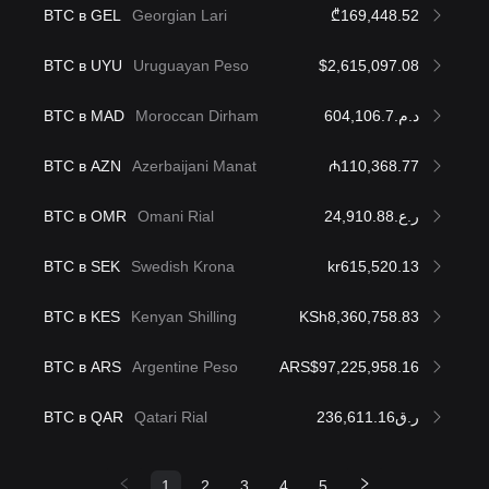
BTC в GEL
Georgian Lari
₾169,448.52
BTC в UYU
Uruguayan Peso
$2,615,097.08
BTC в MAD
Moroccan Dirham
د.م.604,106.7
BTC в AZN
Azerbaijani Manat
₼110,368.77
BTC в OMR
Omani Rial
ر.ع.24,910.88
BTC в SEK
Swedish Krona
kr615,520.13
BTC в KES
Kenyan Shilling
KSh8,360,758.83
BTC в ARS
Argentine Peso
ARS$97,225,958.16
BTC в QAR
Qatari Rial
ر.ق236,611.16
1
2
3
4
5