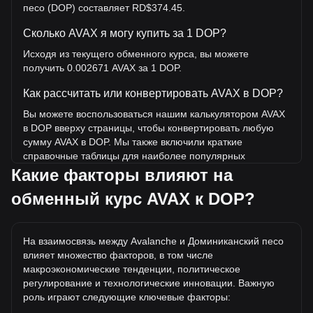
песо (DOP) составляет RD$374.45.
Сколько AVAX я могу купить за 1 DOP?
Исходя из текущего обменного курса, вы можете
получить 0.002671 AVAX за 1 DOP.
Как рассчитать или конвертировать AVAX в DOP?
Вы можете воспользоваться нашим калькулятором AVAX
в DOP вверху страницы, чтобы конвертировать любую
сумму AVAX в DOP. Мы также включили краткие
справочные таблицы для наиболее популярных
конвертаций. Например, 5 DOP эквивалентны 0.01335
Какие факторы влияют на
AVAX, а 5 AVAX будут стоить около 1,872.23DOP.
обменный курс AVAX к DOP?
Какова самая высокая цена AVAX/DOP в истории?
Самая высокая цена 1 AVAX в DOP за все время
На взаимосвязь между Avalanche и Доминиканский песо
составляет RD$8,536.13. Еще неизвестно, превысит ли
влияет множество факторов, в том числе
стоимость 1 AVAX в DOP текущий исторический
макроэкономические тенденции, политическое
максимум.
регулирование и технологические инновации. Важную
Какова динамика цен в DOP?
роль играют следующие ключевые факторы: