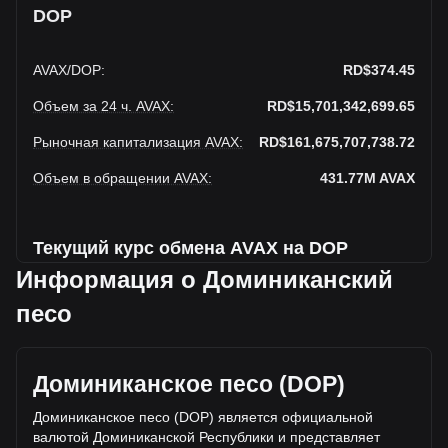
DOP
AVAX
/
DOP
:
RD$374.45
Объем за 24 ч. AVAX
:
RD$15,701,342,699.65
Рыночная капитализация AVAX
:
RD$161,675,707,738.72
Объем в обращении AVAX
:
431.77M
AVAX
Текущий курс обмена AVAX на DOP
Информация о Доминиканский
На этой неделе наблюдается падение Avalanche к
Доминиканский песо
песо
Текущая рыночная цена Avalanche составляет
RD$374.45 за AVAX, а общая рыночная капитализация
Доминиканское песо (DOP)
составляет 431,771,970AVAX на основе оборотного
предложения Avalanche RD$161,675,707,738.72 DOP.
Доминиканское песо (DOP) является официальной
Объем торгов упал на Avalanche% (RD$3,591,435,251.81
валютой Доминиканской Республики и представляет
DOP) за последние 24 часа, а объем торгов +29.66