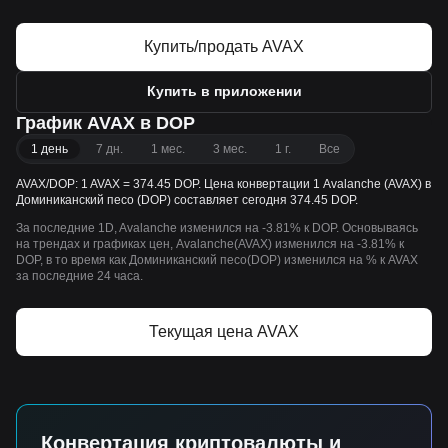
Купить/продать AVAX
Купить в приложении
График AVAX в DOP
1 день
7 дн.
1 мес.
3 мес.
1 г.
Все
AVAX/DOP: 1 AVAX = 374.45 DOP. Цена конвертации 1 Avalanche (AVAX) в
Доминиканский песо (DOP) составляет сегодня 374.45 DOP.
За последние 1D, Avalanche изменился на -3.81% к DOP. Основываясь
на трендах и графиках цен, Avalanche(AVAX) изменился на -3.81% к
DOP, в то время как Доминиканский песо(DOP) изменился на % к AVAX
за последние 24 часа.
Текущая цена AVAX
Конвертация криптовалюты и