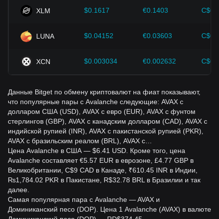
соответствующим образом корректировать свои
инвестиционные стратегии в условиях развивающегося
$0.1617
€0.1403
C$0.
XLM
рынка.
$0.04152
€0.03603
C$0.
LUNA
$0.003034
€0.002632
C$0.
XCN
Данные Bitget по обмену криптовалют на фиат показывают,
что популярные пары с Avalanche следующие: AVAX с
долларом США (USD), AVAX с евро (EUR), AVAX с фунтом
стерлингов (GBP), AVAX с канадским долларом (CAD), AVAX с
индийской рупией (INR), AVAX с пакистанской рупией (PKR),
AVAX с бразильским реалом (BRL), AVAX с…
Цена Avalanche в США — $6.41 USD. Кроме того, цена
Avalanche составляет €5.57 EUR в еврозоне, £4.77 GBP в
Великобритании, C$9 CAD в Канаде, ₹610.45 INR в Индии,
₨1,784.02 PKR в Пакистане, R$32.78 BRL в Бразилии и так
далее.
Самая популярная пара с Avalanche — AVAX и
Доминиканский песо (DOP). Цена 1 Avalanche (AVAX) в валюте