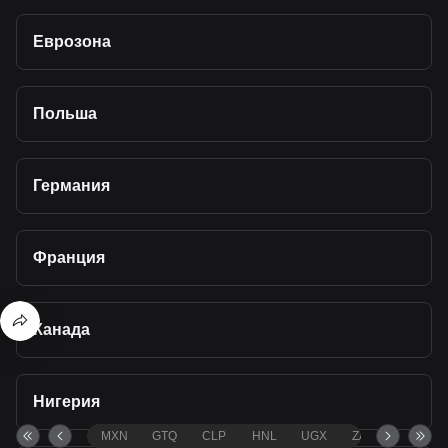
Еврозона
Польша
Германия
Франция
Канада
Нигерия
MXN
GTQ
CLP
HNL
UGX
ZAR
TND