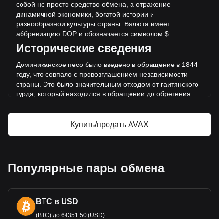
собой не просто средство обмена, а отражение
составил RD$12,109,907,447.85 было продано за тот же
динамичной экономики, богатой истории и
период.
разнообразной культуры страны. Валюта имеет
аббревиацию DOP и обозначается си
мволом $.
Дополнительная информация о
Исторические сведения
Avalanche на Bitget
Доминиканское песо было введено в обращение в 1844
Цена Avalanche
году, что совпало с провозглашением независимости
Прогноз курса Avalanche
страны. Это было значительным отходом от гаитянского
Что такое Avalanche (AVAX)
гурда, который находился в обращении до обретения
Avalanche — калькулятор прибыли
независимости. Созда
ние песо стало важным шагом в
стремлении Доминиканской Республики к
экономическому суверенитету и идентичности.
Купить/продать AVAX
Дизайн и символика
Дизайн доминиканского песо - это палитра истории и
культуры страны. На банкнотах и монетах изображены
Популярные пары обмена
такие выдающиеся национ
альные герои, как Хуан Пабло
Дуарте, который считается отцом независимости
Доминиканы. Изображения также демонстрируют
BTC в USD
достопримечательности и символы, представляющие
природные чудеса и культурное богатство страны. Такое
(BTC) до 64351.50 (USD)