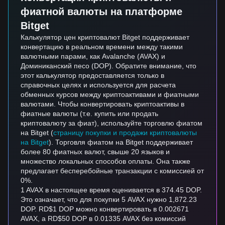
фиатной валюты на платформе
Bitget
Калькулятор цен криптовалют Bitget поддерживает
конвертацию в реальном времени между такими
валютными парами, как Avalanche (AVAX) и
Доминиканский песо (DOP). Обратите внимание, что
этот калькулятор предоставляется только в
справочных целях и используется для расчета
обменных курсов между криптоактивами и фиатными
валютами. Чтобы конвертировать криптоактивы в
фиатные валюты (т.е. купить или продать
криптовалюту за фиат), используйте торговлю фиатом
на Bitget (
страницу покупки и продажи криптовалюты
на Bitget
). Торговля фиатом на Bitget поддерживает
более 80 фиатных валют, свыше 20 языков и
множество локальных способов оплаты. Она также
предлагает бесперебойные транзакции с комиссией от
0%.
1 AVAX в настоящее время оценивается в 374.45 DOP.
Это означает, что для покупки 5 AVAX нужно 1,872.23
DOP. RD$1 DOP можно конвертировать в 0.002671
AVAX, а RD$50 DOP в 0.01335 AVAX без комиссий