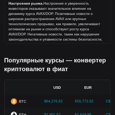
За последние 7 дней обменный курс Avalanche (AVAX)
Настроения рынка.
Настроения и уверенность
снизился на 0.64%. За последний месяц обменный курс
инвесторов оказывают значительное влияние на
Avalanche (AVAX) снизился на 0.43% по отношению к
динамику курса AVAX/DOP. Позитивные новости о
следующей валюте: Доминиканский песо (DOP).
широком распространении AVAX или крупных
технологических прорывах, как правило, увеличивают
оптимизм на рынке и способствуют росту курса
AVAX/DOP. Негативные новости, такие как нарушения
законодательства и уязвимости системы безопасности,
могут вызвать панику на рынке и привести к снижению
курса AVAX/DOP.
Популярные курсы — конвертер
Нормативно-правовая база.
Государственная политика
и нормативные акты, регулирующие криптовалюты,
криптовалют в фиат
оказывают непосредственное влияние на их принятие.
Это определяет их стоимость по отношению к
традиционным валютам, таким как доллар США. Четкое
и поддерживающее регулирование может повысить
USD
EUR
доверие инвесторов к криптовалютам и способствовать
росту их стоимости. Неопределенная или слишком
строгая политика регуляторов может помешать развитию
$64,276.62
€55,772.82
C$90
BTC
криптовалют и привести к падению их стоимости.
Экономические показатели.
Макроэкономические
$1,901.52
€1,649.95
C$2,
ETH