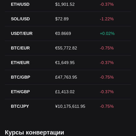
ETH/USD
$1,901.52
-0.37%
SOL/USD
$72.89
-1.22%
USDT/EUR
€0.8669
+0.02%
BTC/EUR
€55,772.82
-0.75%
ETH/EUR
€1,649.95
-0.37%
BTC/GBP
£47,763.95
-0.75%
ETH/GBP
£1,413.02
-0.37%
BTC/JPY
¥10,175,611.95
-0.75%
Курсы конвертации