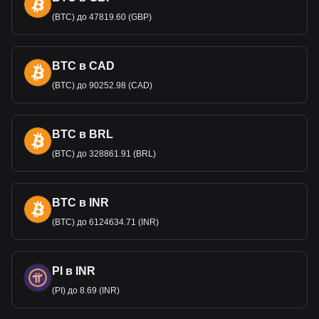
доллару США, является важнейшим экономическим
(BTC) до 47819.60 (GBP)
индикатором, влияющим на все - от туризма до
иностранных инвестиций.
BTC в CAD
Данные обмена криптовалют Bitget на фиат
показывают, что наиболее популярной парой
(BTC) до 90252.98 (CAD)
Avalanche является AVAX к DOP, а код валюты
Avalanche — AVAX. Используйте криптовалютный
калькулятор, чтобы узнать, на сколько DOP можно
обменять вашу криптовалюту.
BTC в BRL
(BTC) до 328861.91 (BRL)
BTC в INR
(BTC) до 6124634.71 (INR)
PI в INR
(PI) до 8.69 (INR)