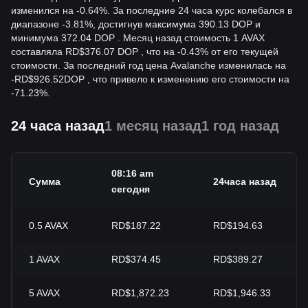
изменился на -0.64%. За последние 24 часа курс колебался в
диапазоне -3.81%, достигнув максимума 390.13 DOP и
минимума 372.04 DOP . Месяц назад стоимость 1 AVAX
составляла RD$376.07 DOP , что на -0.43% от его текущей
стоимости. За последний год цена Avalanche изменилась на
-
RD$
926.52
DOP
, что привело к изменению его стоимости на
-71.23%.
24 часа назад
1 месяц назад
1 год назад
08:16 am
Сумма
24часа назад
сегодня
0.5
AVAX
RD$187.22
RD$194.63
1
AVAX
RD$374.45
RD$389.27
5
AVAX
RD$1,872.23
RD$1,946.33