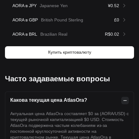
AORA в JPY
Japanese Yen
¥0.52
AORA в GBP
British Pound Sterling
£0
AORA в BRL
Brazilian Real
R$0.02
Купить криптовалюту
Часто задаваемые вопросы
Какова текущая цена AtlasOra?
Актуальная цена AtlasOra составляет $0 за (AORA/USD) с
текущей рыночной капитализацией $0 USD. Стоимость
AtlasOra подвержена частым колебаниям из-за
постоянной круглосуточной активности на
криптовалютном рынке. Текущая цена AtlasOra в