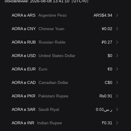
обновление: 2026-08-08 13:41:10
（UTC+0）
AORA в ARS
Argentine Peso
ARS$4.94
AORA в CNY
Chinese Yuan
¥0.02
AORA в RUB
Russian Ruble
₽0.27
AORA в USD
United States Dollar
$0
AORA в EUR
Euro
€0
AORA в CAD
Canadian Dollar
C$0
AORA в PKR
Pakistani Rupee
₨0.91
AORA в SAR
Saudi Riyal
ر.س0.01
AORA в INR
Indian Rupee
₹0.31