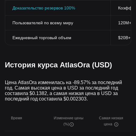
Доказательство резервов 100%
Коэффиц
Пользователей по всему миру
120M+
Ежедневный торговый объем
$20B+
История курса AtlasOra (USD)
Цена AtlasOra изменилась на -89.57% за последний
год. Самая высокая цена в USD за последний год
составила $0.1382, а самая низкая цена в USD за
последний год составила $0.002303.
Время
Изменение цены
Самая низкая
(%)
цена