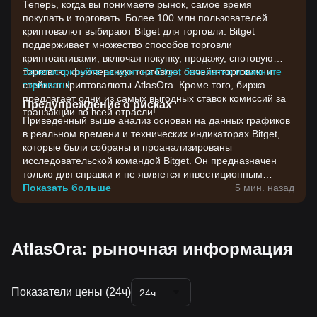
Теперь, когда вы понимаете рынок, самое время
покупать и торговать. Более 100 млн пользователей
криптовалют выбирают Bitget для торговли. Bitget
поддерживает множество способов торговли
криптоактивами, включая покупку, продажу, спотовую
торговлю, фьючерсную торговлю, ончейн-торговлю и
Зарегистрируйте аккаунт на Bitget бесплатно и начните
стейкинг криптовалюты AtlasOra. Кроме того, биржа
торговать!
предлагает одни из самых выгодных ставок комиссий за
Предупреждение о рисках
транзакции во всей отрасли!
Приведенный выше анализ основан на данных графиков
в реальном времени и технических индикаторах Bitget,
которые были собраны и проанализированы
исследовательской командой Bitget. Он предназначен
только для справки и не является инвестиционным
советом. Цены на криптовалюты отличаются высокой
Показать больше
5 мин. назад
волатильностью. Принимайте инвестиционные решения
с учетом своей собственной готовности к риску.
AtlasOra: рыночная информация
Показатели цены (24ч)
24ч