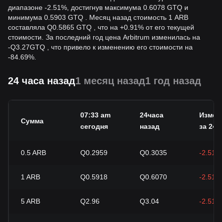
диапазоне -2.51%, достигнув максимума 0.6078 GTQ и
минимума 0.5903 GTQ . Месяц назад стоимость 1 ARB
составляла Q0.5865 GTQ , что на +0.91% от его текущей
стоимости. За последний год цена Arbitrum изменилась на
-
Q
3.27
GTQ
, что привело к изменению его стоимости на
-84.69%.
24 часа назад
1 месяц назад
1 год назад
07:33 am
24часа
Измен
Сумма
сегодня
назад
за 24 ч
0.5
ARB
Q0.2959
Q0.3035
-2.51%
1
ARB
Q0.5918
Q0.6070
-2.51%
5
ARB
Q2.96
Q3.04
-2.51%