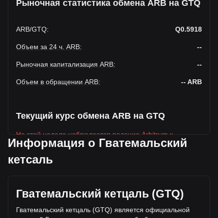
Рыночная статистика обмена ARB на GTQ
ARB
/
GTQ
:
Q0.5918
Объем за 24 ч. ARB
:
--
Рыночная капитализация ARB
:
--
Объем в обращении ARB
:
--
ARB
Текущий курс обмена ARB на GTQ
На этой неделе наблюдается падение Arbitrum к
Информация о Гватемальский
Гватемальский кетсаль
кетсаль
Текущая рыночная цена Arbitrum составляет Q0.5918 за
ARB, а общая рыночная капитализация составляет --ARB
на основе оборотного предложения Arbitrum Q-- GTQ.
Объем торгов упал на Arbitrum% (Q-- GTQ) за последние
Гватемальский кетцаль (GTQ)
24 часа, а объем торгов -- составил Q-- было продано за
Гватемальский кетцаль (GTQ) является официальной
тот же период.