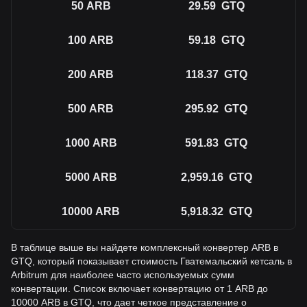
50
ARB
29.59
GTQ
100
ARB
59.18
GTQ
200
ARB
118.37
GTQ
500
ARB
295.92
GTQ
1000
ARB
591.83
GTQ
5000
ARB
2,959.16
GTQ
10000
ARB
5,918.32
GTQ
В таблице выше вы найдете комплексный конвертер ARB в
GTQ, который показывает стоимость Гватемальский кетсаль в
Arbitrum для наиболее часто используемых сумм
конвертации. Список включает конвертацию от 1 ARB до
10000 ARB в GTQ, что дает четкое представление о