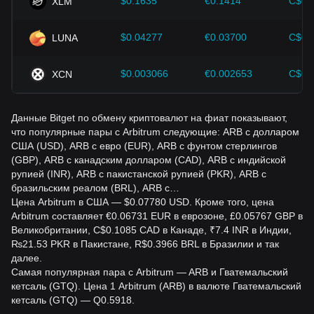
инвестиционные стратегии в условиях развивающегося
$0.1635
€0.1414
C$0.
XLM
рынка.
$0.04277
€0.03700
C$0.
LUNA
$0.003066
€0.002653
C$0.
XCN
Данные Bitget по обмену криптовалют на фиат показывают,
что популярные пары с Arbitrum следующие: ARB с долларом
США (USD), ARB с евро (EUR), ARB с фунтом стерлингов
(GBP), ARB с канадским долларом (CAD), ARB с индийской
рупией (INR), ARB с пакистанской рупией (PKR), ARB с
бразильским реалом (BRL), ARB с…
Цена Arbitrum в США — $0.07780 USD. Кроме того, цена
Arbitrum составляет €0.06731 EUR в еврозоне, £0.05767 GBP в
Великобритании, C$0.1085 CAD в Канаде, ₹7.4 INR в Индии,
₨21.53 PKR в Пакистане, R$0.3966 BRL в Бразилии и так
далее.
Самая популярная пара с Arbitrum — ARB и Гватемальский
кетсаль (GTQ). Цена 1 Arbitrum (ARB) в валюте Гватемальский
кетсаль (GTQ) — Q0.5918.