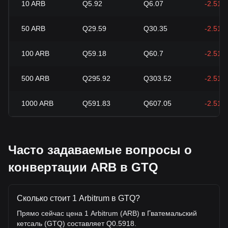
10
ARB
Q5.92
Q6.07
-2.51%
50
ARB
Q29.59
Q30.35
-2.51%
100
ARB
Q59.18
Q60.7
-2.51%
500
ARB
Q295.92
Q303.52
-2.51%
1000
ARB
Q591.83
Q607.05
-2.51%
Часто задаваемые вопросы о
конвертации ARB в GTQ
Сколько стоит 1 Arbitrum в GTQ?
Прямо сейчас цена 1 Arbitrum (ARB) в Гватемальский
кетсаль (GTQ) составляет Q0.5918.