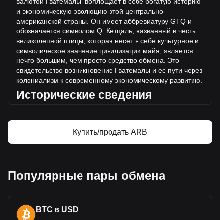
валютой Гватемалы, воплощает в себе богатую историю
и экономическую эволюцию этой центрально-
Дополнительная информация о Arbitrum
американской страны. Он имеет аббревиатуру GTQ и
на Bitget
обозначается символом Q. Кетцаль, названный в честь
великолепной
птицы, которая несет в себе культурное и
Цена Arbitrum
символическое значение цивилизации майя, является
Прогноз курса Arbitrum
нечто большим, чем просто средство обмена. Это
Что такое Arbitrum (ARB)
свидетельство возникновение Гватемалы и ее пути через
Arbitrum — калькулятор прибыли
колониализм к современному экономическому развитию.
Исторические
сведения
Гватемальский кетцаль был введен в обращение в 1925
году, заменив песо Центрально-американской
Республики. Такое изменение было не просто денежной
Купить/продать ARB
реформой, оно символизировало растущее чувство
национальной идентичности Гватемалы в пост
колониаль
ной эпохе. Появление кецаля совпало с
периодом значительных экономических и социальных
Популярные пары обмена
изменений в Гватемале, ознаменовавших переход
страны к современной экономике.
Дизайн и символика
BTC в USD