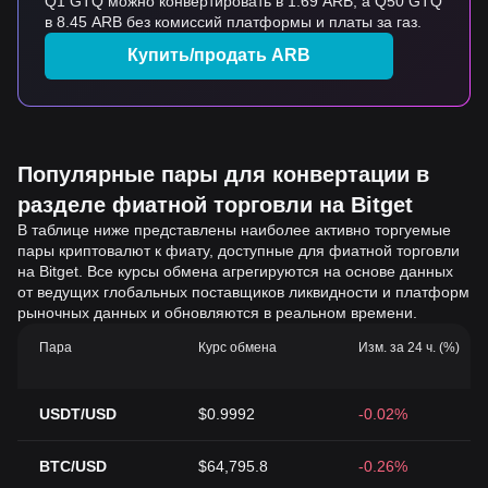
Q1 GTQ можно конвертировать в 1.69 ARB, а Q50 GTQ
в 8.45 ARB без комиссий платформы и платы за газ.
Купить/продать ARB
Популярные пары для конвертации в
разделе фиатной торговли на Bitget
В таблице ниже представлены наиболее активно торгуемые
пары криптовалют к фиату, доступные для фиатной торговли
на Bitget. Все курсы обмена агрегируются на основе данных
от ведущих глобальных поставщиков ликвидности и платформ
рыночных данных и обновляются в реальном времени.
Пара
Курс обмена
Изм. за 24 ч. (%)
USDT/USD
$0.9992
-0.02%
BTC/USD
$64,795.8
-0.26%