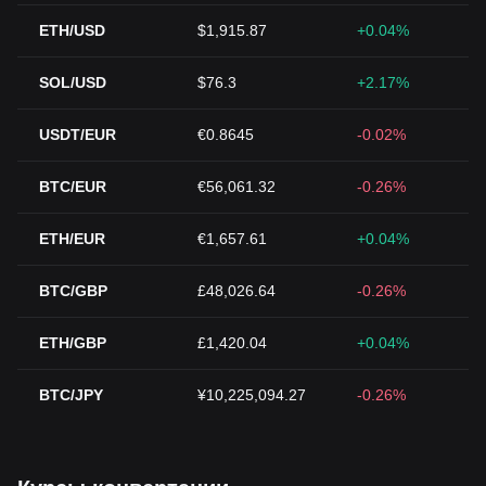
ETH/USD
$1,915.87
+0.04%
SOL/USD
$76.3
+2.17%
USDT/EUR
€0.8645
-0.02%
BTC/EUR
€56,061.32
-0.26%
ETH/EUR
€1,657.61
+0.04%
BTC/GBP
£48,026.64
-0.26%
ETH/GBP
£1,420.04
+0.04%
BTC/JPY
¥10,225,094.27
-0.26%