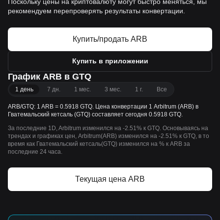
Поскольку цены на криптовалюту могут быстро меняться, мы
рекомендуем перепроверять результаты конвертации.
Купить/продать ARB
Купить в приложении
График ARB в GTQ
1 день
7 дн.
1 мес.
3 мес.
1 г.
Все
ARB/GTQ: 1 ARB = 0.5918 GTQ. Цена конвертации 1 Arbitrum (ARB) в
Гватемальский кетсаль (GTQ) составляет сегодня 0.5918 GTQ.
За последние 1D, Arbitrum изменился на -2.51% к GTQ. Основываясь на
трендах и графиках цен, Arbitrum(ARB) изменился на -2.51% к GTQ, в то
время как Гватемальский кетсаль(GTQ) изменился на % к ARB за
последние 24 часа.
Текущая цена ARB