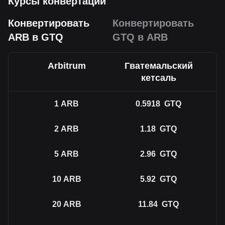
Курсы конвертации
Конвертировать
Конвертировать
ARB в GTQ
GTQ в ARB
Arbitrum
Гватемальский
кетсаль
1
ARB
0.5918
GTQ
2
ARB
1.18
GTQ
5
ARB
2.96
GTQ
10
ARB
5.92
GTQ
20
ARB
11.84
GTQ