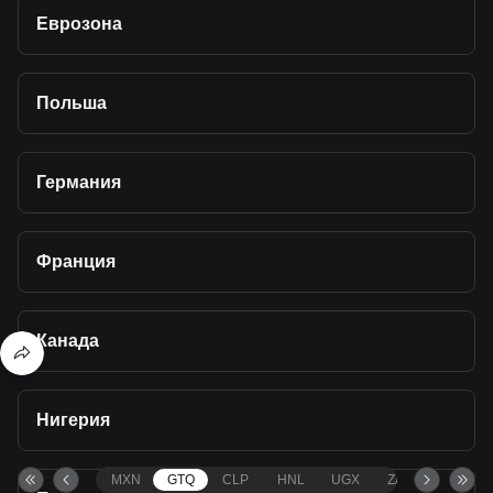
Еврозона
Польша
Германия
Франция
Канада
Нигерия
MXN
GTQ
CLP
HNL
UGX
ZAR
TND