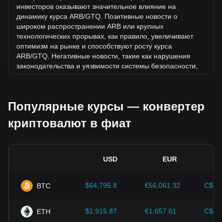
снизился на 3.72%. За последний месяц обменный курс
инвесторов оказывают значительное влияние на
Arbitrum (ARB) вырос на 0.91% по отношению к
динамику курса ARB/GTQ. Позитивные новости о
следующей валюте: Гватемальский кетсаль (GTQ).
широком распространении ARB или крупных
технологических прорывах, как правило, увеличивают
оптимизм на рынке и способствуют росту курса
ARB/GTQ. Негативные новости, такие как нарушения
законодательства и уязвимости системы безопасности,
могут вызвать панику на рынке и привести к снижению
курса ARB/GTQ.
Популярные курсы — конвертер
Нормативно-правовая база.
Государственная политика
и нормативные акты, регулирующие криптовалюты,
криптовалют в фиат
оказывают непосредственное влияние на их принятие.
Это определяет их стоимость по отношению к
традиционным валютам, таким как доллар США. Четкое
и поддерживающее регулирование может повысить
USD
EUR
доверие инвесторов к криптовалютам и способствовать
росту их стоимости. Неопределенная или слишком
строгая политика регуляторов может помешать развитию
$64,795.8
€56,061.32
C$90
BTC
криптовалют и привести к падению их стоимости.
Экономические показатели.
Макроэкономические
$1,915.87
€1,657.61
C$2,
ETH
факторы в стране, где выпущена фиатная валюта, такие