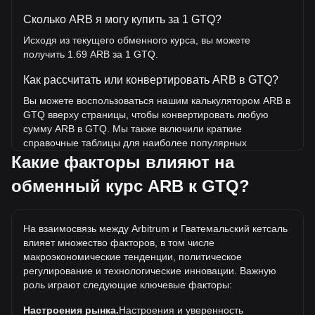
Сколько ARB я могу купить за 1 GTQ?
Исходя из текущего обменного курса, вы можете
получить 1.69 ARB за 1 GTQ.
Как рассчитать или конвертировать ARB в GTQ?
Вы можете воспользоваться нашим калькулятором ARB в
GTQ вверху страницы, чтобы конвертировать любую
сумму ARB в GTQ. Мы также включили краткие
справочные таблицы для наиболее популярных
конвертаций. Например, 5 GTQ эквивалентны 8.45 ARB,
Какие факторы влияют на
а 5 ARB будут стоить около 2.96GTQ.
обменный курс ARB к GTQ?
Какова самая высокая цена ARB/GTQ в истории?
Самая высокая цена 1 ARB в GTQ за все время
На взаимосвязь между Arbitrum и Гватемальский кетсаль
составляет Q91.29. Еще неизвестно, превысит ли
влияет множество факторов, в том числе
стоимость 1 ARB в GTQ текущий исторический
макроэкономические тенденции, политическое
максимум.
регулирование и технологические инновации. Важную
Какова динамика цен в GTQ?
роль играют следующие ключевые факторы:
За последние 7 дней обменный курс Arbitrum (ARB)
Настроения рынка.
Настроения и уверенность