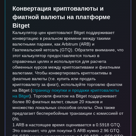
Конвертация криптовалюты и
фиатной валюты на платформе
Bitget
Калькулятор цен криптовалют Bitget поддерживает
конвертацию в реальном времени между такими
валютными парами, как Arbitrum (ARB) и
Гватемальский кетсаль (GTQ). Обратите внимание, что
этот калькулятор предоставляется только в
справочных целях и используется для расчета
обменных курсов между криптоактивами и фиатными
валютами. Чтобы конвертировать криптоактивы в
фиатные валюты (т.е. купить или продать
криптовалюту за фиат), используйте торговлю фиатом
на Bitget (
страницу покупки и продажи криптовалюты
на Bitget
). Торговля фиатом на Bitget поддерживает
более 80 фиатных валют, свыше 20 языков и
множество локальных способов оплаты. Она также
предлагает бесперебойные транзакции с комиссией от
0%.
1 ARB в настоящее время оценивается в 0.5918 GTQ.
Это означает, что для покупки 5 ARB нужно 2.96 GTQ.