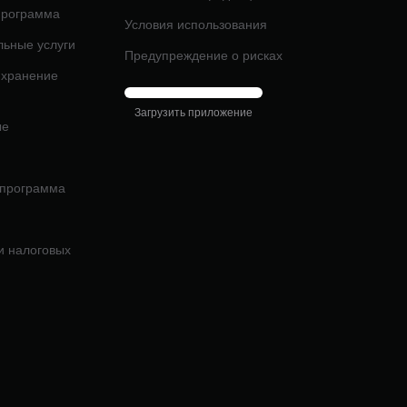
программа
Условия использования
льные услуги
Предупреждение о рисках
 хранение
Загрузить приложение
ые
 программа
и налоговых