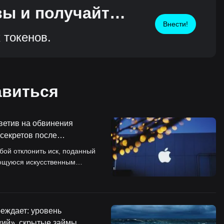
вы и получайте
Внести!
 токенов.
авиться
тветив на обвинения
секретов после
бой отклонить иск, поданный
ающуюся искусственным
еждает: уровень
кий», скрытые займы