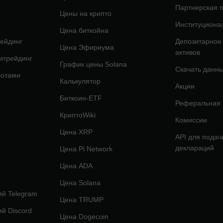
Партнерская 
Цены на крипто
Институциона
Цена биткойна
ейдинг
Депозитарное
Цена Эфириума
активов
итрейдинг
График цены Solana
Скачать данн
ботами
Калькулятор
Акции
Биткоин-ETF
Реферальная
КриптоWiki
Комиссии
Цена XRP
API для подач
деклараций
Цена Pi Network
Цена ADA
Цена Solana
й Telegram
Цена TRUMP
й Discord
Цена Dogecoin