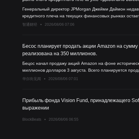
могут привести к резким колебаниям.
Генеральный директор JPMorgan Джейми Даймон недавн
кредитного плеча на текущих финансовых рынках остае
инвесторам, что скрытое кредитование может усилить в
智通财经
•
2026/08/06 07:06
Бесос планирует продать акции Amazon на сумму
реализована на 350 миллионов.
Бецос начал продажу акций Amazon на фоне историческ
миллионов долларов 3 августа. Всего планируется прода
увеличилось до 292 миллиардов долларов. Полученные 
华尔街见闻
•
2026/08/06 07:01
в Майами, яхты за примерно 500 миллионов долларов и 
составляет 130 миллиардов долларов).
Прибыль фонда Vision Fund, принадлежащего Soft
выражении
BlockBeats
•
2026/08/06 06:55