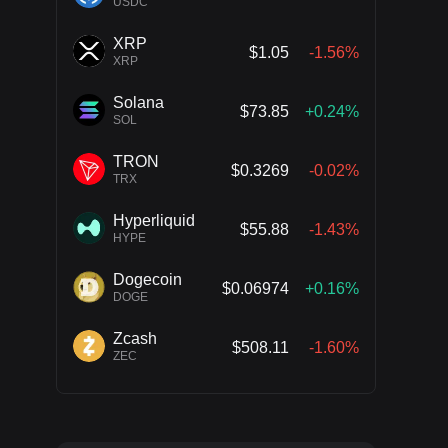
USDC
XRP
$1.05
-1.56%
XRP
Solana
$73.85
+0.24%
SOL
TRON
$0.3269
-0.02%
TRX
Hyperliquid
$55.88
-1.43%
HYPE
Dogecoin
$0.06974
+0.16%
DOGE
Zcash
$508.11
-1.60%
ZEC