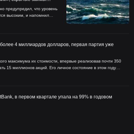
о предупредил, что уровень
тся высоким, и напомнил
олатильность рынка.
 более 4 миллиардов долларов, первая партия уже
ого максимума их стоимости, впервые реализовав почти 350
ть 15 миллионов акций. Его личное состояние в этом году
средства могут быть использованы для приобретения особняка
первой внешней инвестиции в Blue Origin (оценка компании
Bank, в первом квартале упала на 99% в годовом