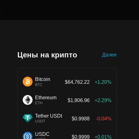
е
Цены на крипто
Далее
Bitcoin
$64,762.22
+1.20%
BTC
Ethereum
$1,906.96
+2.29%
ETH
Tether USDt
$0.9988
-0.04%
USDT
USDC
$0.9999
+0.01%