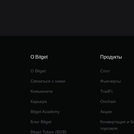
О Bitget
Продукты
О Bitget
Спот
Связаться с нами
Фьючерсы
Комьюнити
TradFi
Карьера
Onchain
Bitget Academy
Акции
Блог Bitget
Конвертация и б
торговля
Bitget Token (BGB)