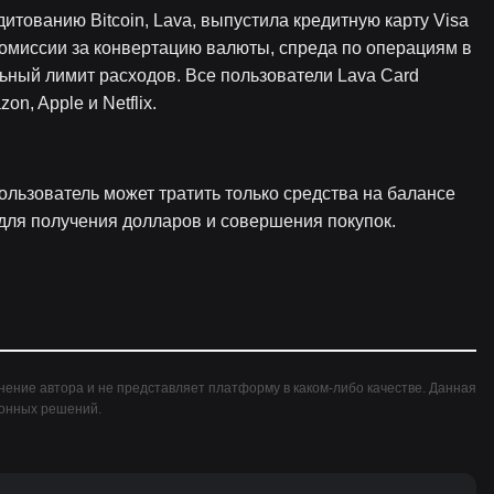
итованию Bitcoin, Lava, выпустила кредитную карту Visa
 комиссии за конвертацию валюты, спреда по операциям в
ьный лимит расходов. Все пользователи Lava Card
n, Apple и Netflix.
ользователь может тратить только средства на балансе
а для получения долларов и совершения покупок.
ение автора и не представляет платформу в каком-либо качестве. Данная
ионных решений.