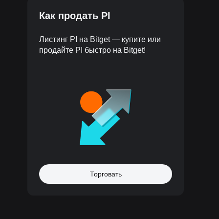
Как продать PI
Листинг PI на Bitget — купите или
продайте PI быстро на Bitget!
Торговать