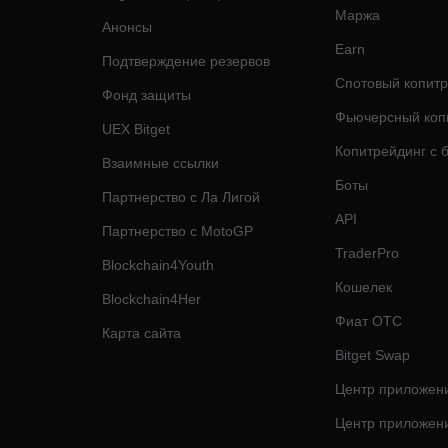
Маржа
Анонсы
Earn
Подтверждение резервов
Спотовый копитр
Фонд защиты
Фьючерсный коп
UEX Bitget
Копитрейдинг с 
Взаимные ссылки
Боты
Партнерство с Ла Лигой
API
Партнерство с MotoGP
TraderPro
Blockchain4Youth
Кошелек
Blockchain4Her
Фиат OTC
Карта сайта
Bitget Swap
Центр приложени
Центр приложени