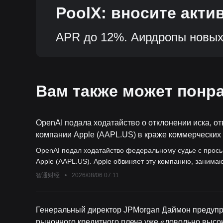
PoolX: вносите акти
новые токены.
APR до 12%. Аирдропы новых
Вам также может понр
OpenAI подала ходатайство о отклонении иска, о
компании Apple (AAPL.US) в краже коммерческих 
переманивания 400 сотрудников.
OpenAI подал ходатайство федеральному судье с прось
Apple (AAPL.US). Apple обвиняет эту компанию, заним
интеллектом, в похищении коммерческих секретов.
智通财经
•
2026/08/06 07:11
Генеральный директор JPMorgan Даймон предупр
рыночного кредитного плеча уже «довольно высо