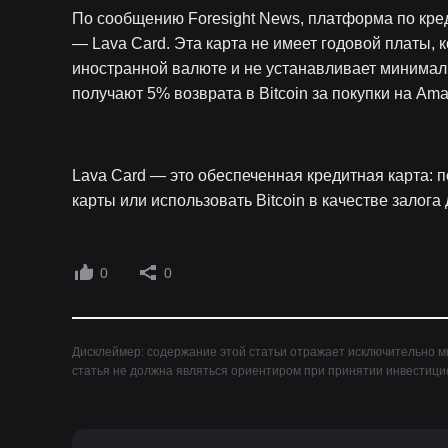
По сообщению Foresight News, платформа по кред
— Lava Card. Эта карта не имеет годовой платы,
иностранной валюте и не устанавливает минимал
получают 5% возврата в Bitcoin за покупки на Amazo
Lava Card — это обеспеченная кредитная карта: п
карты или использовать Bitcoin в качестве залог
0
0
Дисклеймер: содержание этой статьи отражает исключительно мн
статья не должна являться ориентиром при принятии инвестиц