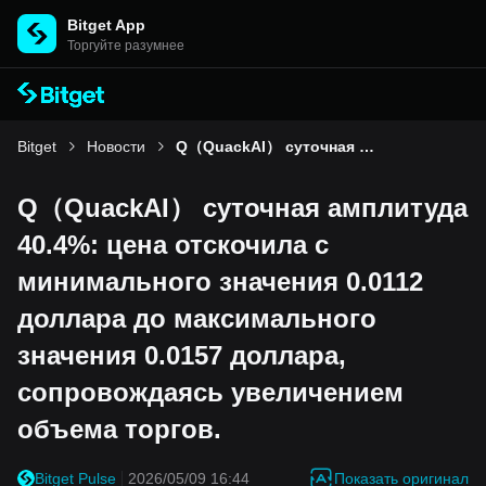
Bitget App
Торгуйте разумнее
Bitget
Новости
Q（QuackAI） суточная амплитуда 40.4%: цена отскочила с минимального значения 0.0112 доллара до максимального значения 0.0157 доллара, сопровождаясь увеличением объема торгов.
Q（QuackAI） суточная амплитуда
40.4%: цена отскочила с
минимального значения 0.0112
доллара до максимального
значения 0.0157 доллара,
сопровождаясь увеличением
объема торгов.
Показать оригинал
Bitget Pulse
2026/05/09 16:44