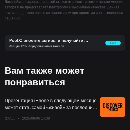
Дисклеймер: содержание этой статьи отражает исключительно мнение
автора и не представляет платформу в каком-либо качестве. Данная
статья не должна являться ориентиром при принятии инвестиционных
решений.
PoolX: вносите активы и получайте но
Внести!
вые токены.
APR до 12%. Аирдропы новых токенов.
Вам также может
понравиться
Презентация iPhone в следующем месяце
может стать самой «живой» за последние
пять лет
爱范儿
•
2026/08/06 14:38