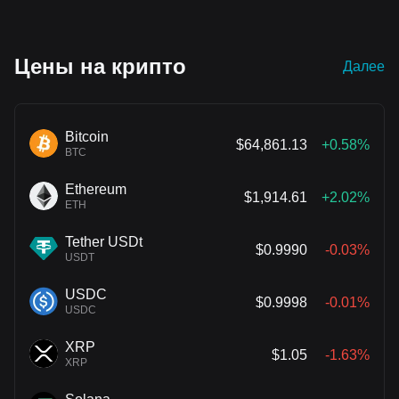
переоцененности, последние ежемесячные
данные о продажах от полупроводникового
гиганта United Microelectronics стали
Цены на крипто
Далее
фундаментальным стимулом для инвесторов с
Уолл-стрит, находящихся в состоянии паники.
Bitcoin
$64,861.13
+0.58%
BTC
Ethereum
$1,914.61
+2.02%
ETH
Tether USDt
$0.9990
-0.03%
USDT
USDC
$0.9998
-0.01%
USDC
XRP
$1.05
-1.63%
XRP