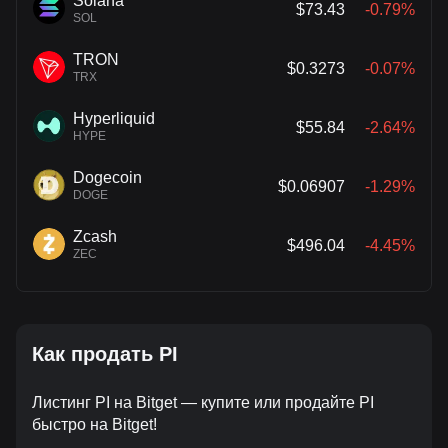
Solana
$73.43
-0.79%
SOL
TRON
$0.3273
-0.07%
TRX
Hyperliquid
$55.84
-2.64%
HYPE
Dogecoin
$0.06907
-1.29%
DOGE
Zcash
$496.04
-4.45%
ZEC
Как продать PI
Листинг PI на Bitget — купите или продайте PI
быстро на Bitget!