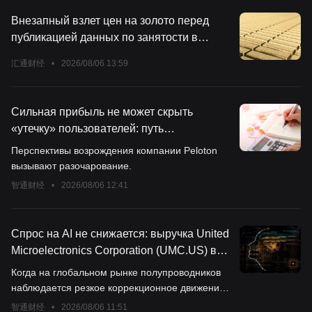
Внезапный взлет цен на золото перед
публикацией данных по занятости в
несельскохозяйственном секторе:
汇通财经
•
2026/08/06 13:59
множество поверхностных причин, но
глубинная логика вызывает недоумение
Сильная прибыль не может скрыть
«утечку» пользователей: путь
восстановления Peloton (PTON.US)
Перспективы возрождения компании Peloton
разочаровал рынок
вызывают разочарование.
智通财经
•
2026/08/06 12:41
Спрос на AI не снижается: выручка United
Microelectronics Corporation (UMC.US) в
июле выросла на 19%, что подтверждает
Когда на глобальном рынке полупроводников
распространение вычислительных
наблюдается резкое коррекционное движение
мощностей на зрелые техпроцессы
из-за раз杮信ования и опасений по поводу
智通财经
•
2026/08/06 11:51