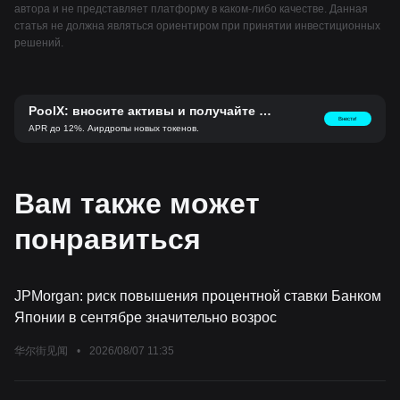
автора и не представляет платформу в каком-либо качестве. Данная
статья не должна являться ориентиром при принятии инвестиционных
решений.
PoolX: вносите активы и получайте но
Внести!
вые токены.
APR до 12%. Аирдропы новых токенов.
Вам также может
понравиться
JPMorgan: риск повышения процентной ставки Банком
Японии в сентябре значительно возрос
华尔街见闻
•
2026/08/07 11:35