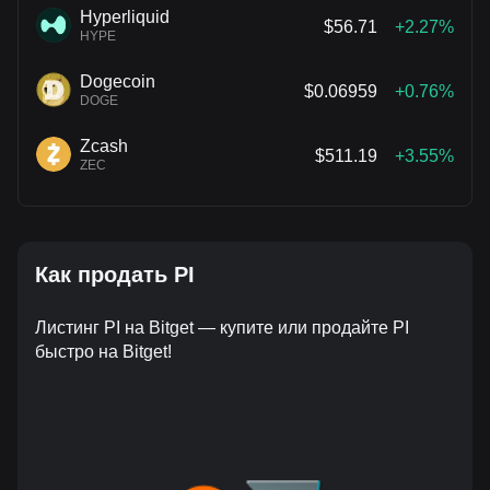
Hyperliquid
$56.71
+2.27%
HYPE
Dogecoin
$0.06959
+0.76%
DOGE
Zcash
$511.19
+3.55%
ZEC
Как продать PI
Листинг PI на Bitget — купите или продайте PI
быстро на Bitget!