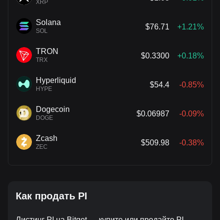
XRP
Solana
$76.71
+1.21%
SOL
TRON
$0.3300
+0.18%
TRX
Hyperliquid
$54.4
-0.85%
HYPE
Dogecoin
$0.06987
-0.09%
DOGE
Zcash
$509.98
-0.38%
ZEC
Как продать PI
Листинг PI на Bitget — купите или продайте PI