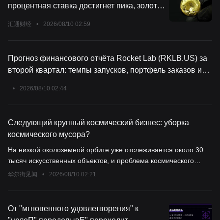
процентная ставка достигнет пика, золото
может ожидать переломный момент
汇通财经
•
2026/08/10 02:59
Прогноз финансового отчёта Rocket Lab (RKLB.US) за
второй квартал: темпы запусков, портфель заказов и
завершение сделки с Iridium
•
2026/08/10 02:44
Следующий крупный космический бизнес: уборка
космического мусора?
На низкой околоземной орбите уже отслеживается около 30
тысяч искусственных объектов, и проблема космического
мусора превращается из "трагедии общих ресурсов" в
华尔街见闻
•
2026/08/10 02:21
многомиллиардную коммерческую отрасль. Годовая выручка
Astroscale выросла на 142%, а ClearSpace привлекла
финансирование в размере 30 миллионов долларов — обе
От "мгновенного удовлетворения" к
компании стремятся превратить удаление обломков в бизнес