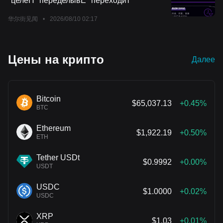
"целеП" переделывЕ" переходит
подобный "автосалонам 4S" в космосе. Однако ключевым
фактором здесь является не технология, а регулирование:
华尔街见闻
•
2026/08/10 02:17
ответственность до сих пор остается юридической серой
зоной, а государственные контракты остаются основным
стабильным источником дохода.
Цены на крипто
Далее
Bitcoin
$65,037.13
+0.45%
BTC
Ethereum
$1,922.19
+0.50%
ETH
Tether USDt
$0.9992
+0.00%
USDT
USDC
$1.0000
+0.02%
USDC
XRP
$1.03
+0.01%