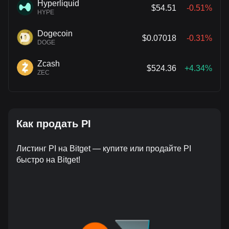
Hyperliquid
$54.51
-0.51%
HYPE
Dogecoin
$0.07018
-0.31%
DOGE
Zcash
$524.36
+4.34%
ZEC
Как продать PI
Листинг PI на Bitget — купите или продайте PI
быстро на Bitget!