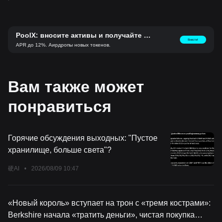
PoolX: вносите активы и получайте но
Внести!
вые токены.
APR до 12%. Аирдропы новых токенов.
Вам также может
понравиться
Горячие обсуждения выходных: "Пустое
хранилище, больше света"?
硬AI
•
2026/08/09 10:47
«Новый король» вступает на трон с «тремя кострами»:
Berkshire начала «тратить деньги», чистая покупка