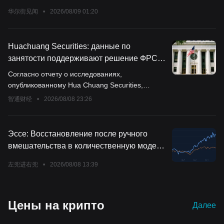
акций на 20 миллиардов долларов
华尔街见闻
•
2026/08/09 01:20
Huachuang Securities: данные по
занятости поддерживают решение ФРС
сохранить ставку без изменений
Согласно отчету о исследованиях,
опубликованному Hua Chuang Securities,
данные по занятости поддерживают решение
智通财经
•
2026/08/08 23:26
Федеральной резервной системы США
сохранить текущую политику без изменений.
Эссе: Восстановление после ручного
вмешательства в количественную модель:
если бы была еще одна попытка, поступил
左兜进右兜
•
2026/08/08 13:39
бы ли я так же?
Цены на крипто
Далее