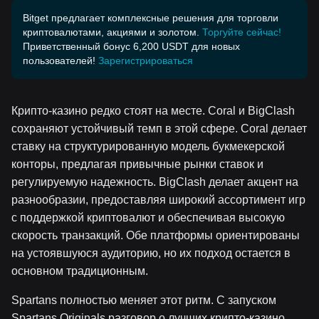
Bitget предлагает комплексные решения для торговли
криптовалютами, акциями и золотом.
Торгуйте сейчас!
Приветственный бонус 6,200 USDT для новых
пользователей!
Зарегистрироваться
Крипто-казино редко стоят на месте. Coral и BigClash
сохраняют устойчивый темп в этой сфере. Coral делает
ставку на структурированную модель букмекерской
конторы, предлагая привычные рынки ставок и
регулируемую надежность. BigClash делает акцент на
разнообразии, предоставляя широкий ассортимент игр
с поддержкой криптовалют и обеспечивая высокую
скорость транзакций. Обе платформы ориентированы
на устоявшуюся аудиторию, но их подход остается в
основном традиционным.
Spartans полностью меняет этот ритм. С запуском
Spartans Originals разговор о лучших крипто-казино