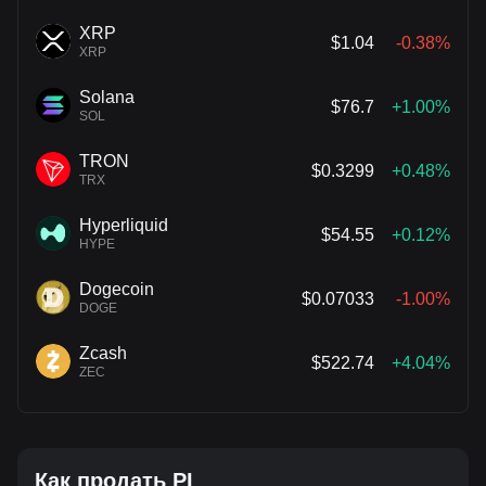
XRP
$1.04
-0.38%
XRP
Solana
$76.7
+1.00%
SOL
TRON
$0.3299
+0.48%
TRX
Hyperliquid
$54.55
+0.12%
HYPE
Dogecoin
$0.07033
-1.00%
DOGE
Zcash
$522.74
+4.04%
ZEC
Как продать PI