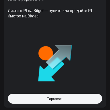
Листинг PI на Bitget — купите или продайте PI
быстро на Bitget!
Торговать