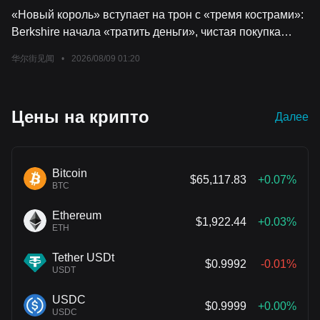
«Новый король» вступает на трон с «тремя кострами»:
Berkshire начала «тратить деньги», чистая покупка
акций на 20 миллиардов долларов
华尔街见闻
•
2026/08/09 01:20
Цены на крипто
Далее
Bitcoin
$65,117.83
+0.07%
BTC
Ethereum
$1,922.44
+0.03%
ETH
Tether USDt
$0.9992
-0.01%
USDT
USDC
$0.9999
+0.00%
USDC