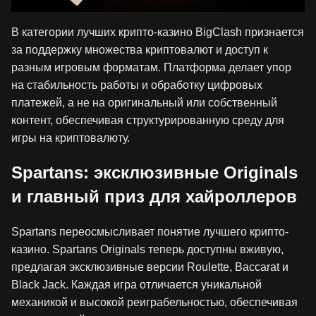
В категории лучших крипто-казино BigClash признается
за поддержку множества криптовалют и доступ к
разным игровым форматам. Платформа делает упор
на стабильность работы и обработку цифровых
платежей, а не на оригинальный или собственный
контент, обеспечивая структурированную среду для
игры на криптовалюту.
Spartans: эксклюзивные Originals
и главный приз для хайроллеров
Spartans переосмысливает понятие лучшего крипто-
казино. Spartans Originals теперь доступны вживую,
предлагая эксклюзивные версии Roulette, Baccarat и
Black Jack. Каждая игра отличается уникальной
механикой и высокой реиграбельностью, обеспечивая