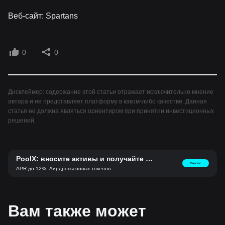
Веб-сайт: Spartans
0
0
Дисклеймер: содержание этой статьи отражает исключительно мнение
автора и не представляет платформу в каком-либо качестве. Данная
статья не должна являться ориентиром при принятии инвестиционных
решений.
PoolX: вносите активы и получайте но
Внести!
вые токены.
APR до 12%. Аирдропы новых токенов.
Вам также может