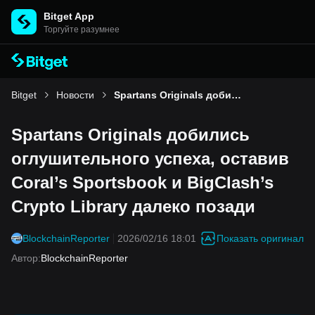
Bitget App
Торгуйте разумнее
Bitget
Новости
Spartans Originals добились оглушительного успеха, оставив Coral’s Sportsbook и BigClash’s Crypto Library далеко позади
Spartans Originals добились
оглушительного успеха, оставив
Coral’s Sportsbook и BigClash’s
Crypto Library далеко позади
Показать оригинал
BlockchainReporter
2026/02/16 18:01
Автор
:
BlockchainReporter