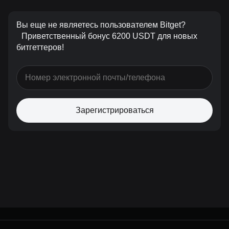
Вы еще не являетесь пользователем Bitget?
Приветственный бонус 6200 USDT для новых
битгеттеров!
Зарегистрироваться