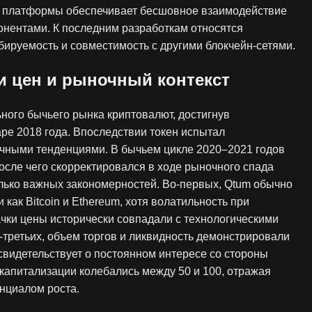
ayer платформы обеспечивает бесшовное взаимодействие
нентами. К последним разработкам относятся
ируемость и совместимость с другими блокчейн-сетями.
и цен и рыночный контекст
ьного бычьего рынка криптовалют, достигнув
ре 2018 года. Впоследствии токен испытал
чными тенденциями. В бычьем цикле 2020–2021 годов
осле чего скорректировался в ходе рыночного спада
лько важных закономерностей. Во-первых, Qtum обычно
как Bitcoin и Ethereum, хотя волатильность при
чки цены исторически совпадали с технологическими
третьих, объем торгов и ликвидность демонстрировали
 свидетельствует о постоянном интересе со стороны
 капитализации колебались между 50 и 100, отражая
енциалом роста.