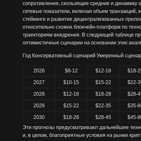
сопротивления, скользящие средние и динамику 
сетевые показатели, включая объем транзакций, к
стейкинге и развитие децентрализованных прило
относительно схожих блокчейн-платформ по тех
траекториям внедрения. В следующей таблице п
оптимистичные сценарии на основании этих анал
Год Консервативный сценарий Умеренный сцена
2026
$8-12
$12-18
$18-2
2027
$10-15
$15-22
$22-3
2028
$12-18
$18-28
$28-4
2029
$15-22
$22-35
$35-6
2030
$18-28
$28-45
$45-8
Эти прогнозы предусматривают дальнейшее техн
и, в целом, благоприятные условия на рынке крип