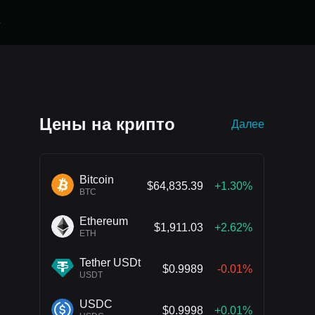
е
Цены на крипто
Далее
Bitcoin
$64,835.39
+1.30%
BTC
Ethereum
$1,911.03
+2.62%
ETH
Tether USDt
$0.9989
-0.01%
USDT
USDC
$0.9998
+0.01%