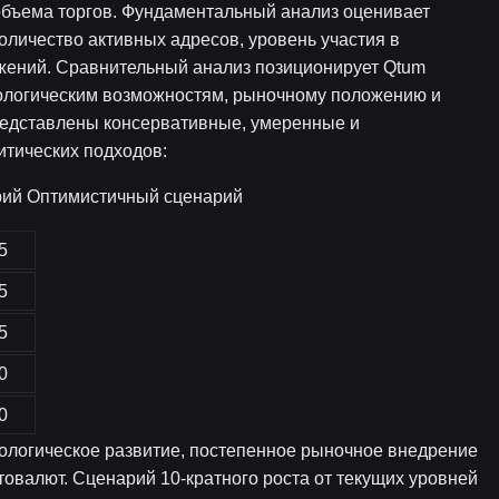
объема торгов. Фундаментальный анализ оценивает
оличество активных адресов, уровень участия в
жений. Сравнительный анализ позиционирует Qtum
нологическим возможностям, рыночному положению и
редставлены консервативные, умеренные и
итических подходов:
рий Оптимистичный сценарий
5
5
5
0
0
ологическое развитие, постепенное рыночное внедрение
товалют. Сценарий 10-кратного роста от текущих уровней