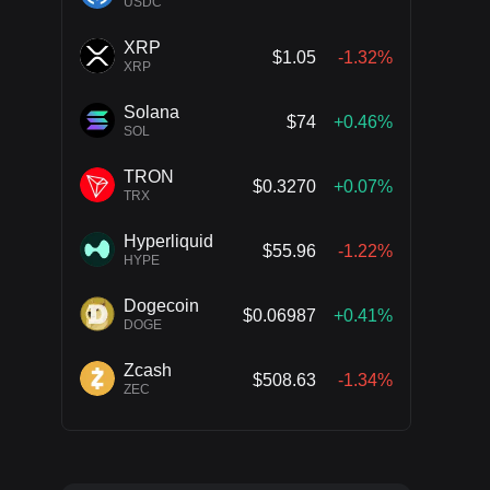
USDC
XRP
$1.05
-1.32%
XRP
Solana
$74
+0.46%
SOL
TRON
$0.3270
+0.07%
TRX
Hyperliquid
$55.96
-1.22%
HYPE
Dogecoin
$0.06987
+0.41%
DOGE
Zcash
$508.63
-1.34%
ZEC