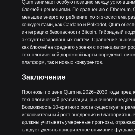
Qtum занимает особую позицию между устоявшим
блокчейн-решениями. По сравнению с Ethereum, Q
меньшее энергопотребление, хотя экосистема раз
конкурентами, как Cardano и Polkadot, Qtum обе
интеграцию безопасности Bitcoin. Гибридный под
аккаунт-базированных систем. Сравнение рыноч
как блокчейна среднего уровня с потенциалом ро
технологической дорожной карты определит, смож
платформ, так и новых конкурентов.
Заключение
Прогнозы по цене Qtum на 2026–2030 годы предп
технологической реализации, рыночного внедрен
Возможность 10-кратного роста существует в ра
исключительный рост внедрения и благоприятны
должны учитывать умеренные прогнозы, отражаю
следует уделять приоритетное внимание фундаме