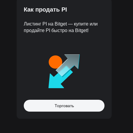
Как продать PI
Листинг PI на Bitget — купите или
продайте PI быстро на Bitget!
Торговать