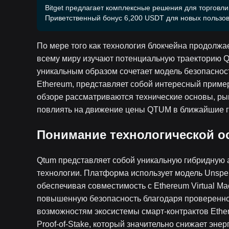
Bitget предлагает комплексные решения для торговли
Приветственный бонус 6,200 USDT для новых пользов
По мере того как технология блокчейна продолжае
всему миру изучают потенциальную траекторию Qt
уникальным образом сочетает модель безопасност
Ethereum, представляет собой интересный пример
обзоре рассматриваются технические основы, ры
повлиять на движение цены QTUM в ближайшие г
Понимание технологической 
Qtum представляет собой уникальную гибридную
технологии. Платформа использует модель Unspent
обеспечивая совместимость с Ethereum Virtual M
повышенную безопасность благодаря проверенно
возможностям экосистемы смарт-контрактов Ether
Proof-of-Stake, который значительно снижает эн