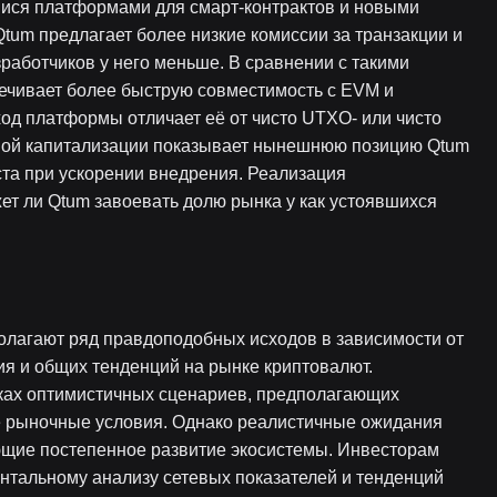
ися платформами для смарт-контрактов и новыми
tum предлагает более низкие комиссии за транзакции и
работчиков у него меньше. В сравнении с такими
спечивает более быструю совместимость с EVM и
ход платформы отличает её от чисто UTXO- или чисто
ной капитализации показывает нынешнюю позицию Qtum
ста при ускорении внедрения. Реализация
ет ли Qtum завоевать долю рынка у как устоявшихся
олагают ряд правдоподобных исходов в зависимости от
ия и общих тенденций на рынке криптовалют.
мках оптимистичных сценариев, предполагающих
е рыночные условия. Однако реалистичные ожидания
щие постепенное развитие экосистемы. Инвесторам
нтальному анализу сетевых показателей и тенденций