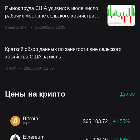
день — 2,04%.
Рынок труда США удивил: в июле число
рабочих мест вне сельского хозяйства
неожиданно сократилось на 23 тысячи, а
Chaincatcher
•
2026/08/07 13:05
число занятых за предыдущие два месяца
было пересмотрено вниз на 103 тысячи
человек.
Краткий обзор данных по занятости вне сельского
хозяйства США за июль
金融界
•
2026/08/07 12:59
Цены на крипто
Далее
Bitcoin
$65,103.72
+1.55%
BTC
Ethereum
$1,926.46
+1.64%