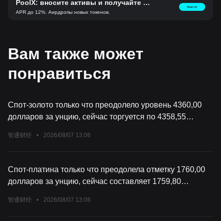
PoolX: вносите активы и получайте но
Внести!
вые токены.
APR до 12%. Аирдропы новых токенов.
Вам также может
понравиться
Спот-золото только что преодолело уровень 4360,00
долларов за унцию, сейчас торгуется по 4358,55
долларов за унцию, рост за день составил 2,78%;
智通财经
•
2026/08/07 13:06
основные фьючерсы на золото на COMEX сейчас
торгуются по 4418,90 долларов за унцию, рост за день
составил 2,77%.
Спот-платина только что преодолела отметку 1760,00
долларов за унцию, сейчас составляет 1759,80
долларов за унцию, рост за день — 2,16%; фьючерсы
智通财经
•
2026/08/07 13:06
на платину Nymex с ближайшим сроком поставки
сейчас составляют 1773,3 доллара за унцию, рост за