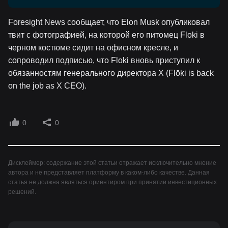
Foresight News сообщает, что Elon Musk опубликовал
твит с фотографией, на которой его питомец Floki в
черном костюме сидит на офисном кресле, и
сопроводил подписью, что Floki вновь приступил к
обязанностям генерального директора X (Flōki is back
on the job as X CEO).
0
0
Дисклеймер: содержание этой статьи отражает исключительно мнение
автора и не представляет платформу в каком-либо качестве. Данная
статья не должна являться ориентиром при принятии инвестиционных
решений.