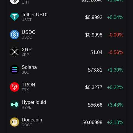
ETH
Tether USDt
$0.9992
+0.04%
USDT
USDC
$0.9998
-0.00%
USDC
XRP
$1.04
-0.56%
XRP
Solana
$73.81
+1.30%
SOL
TRON
$0.3277
+0.22%
TRX
Hyperliquid
$56.66
+3.43%
HYPE
Dogecoin
$0.06998
+2.13%
DOGE