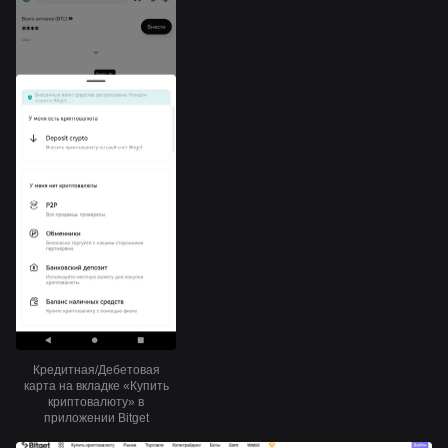
Кредитная/Дебетовая
карта на вкладке «Купить
криптовалюту» в
приложении Bitget