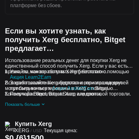
платформе без сбоев.
Если вы хотите узнать, как
получить Xerg бесплатно, Bitget
предлагает…
Использование реальных денег для покупки Xerg не
единственный способ получить Xerg. Если у вас есть
время, вы можете получить Xerg бесплатно.
Узнайте, как заработать Xerg бесплатно с помощью
Акция Learn2Earn
Все криптовалютные аирдропы и вознаграждения
Зарабатывайте Xerg бесплатно, приглашая друзей
могут быть конвертированы в Xerg с помощью
присоединиться к
Акции Assist2Earn
Bitget.
Конвертера Bitget, Bitget Swap или спотовой торговли.
Получайте бесплатные Xerg аирдропы,
присоединившись к
Постоянные челленджи и акции
Показать больше
Купить Xerg
XERG
Текущая цена:
/
USD
$0.{6}1500