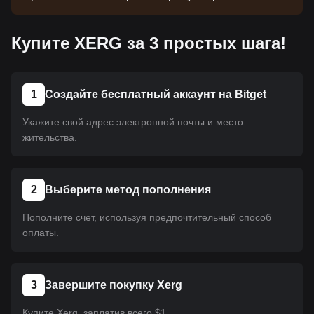
монета еще не размещена на платформе.
Следите за нашими объявлениями об
Купите XERG за 3 простых шага!
обновлениях листинга. Как только она появится
на Bitget, вы сможете приобрести ее, следуя
нашему руководству. Это же руководство
применимо ко всем криптовалютам,
1
Создайте бесплатный аккаунт на Bitget
размещенным на Bitget.
Укажите свой адрес электронной почты и место
жительства.
2
Выберите метод пополнения
Пополните счет, используя предпочтительный способ
оплаты.
3
Завершите покупку Xerg
Купите Xerg, заплатив всего $1.