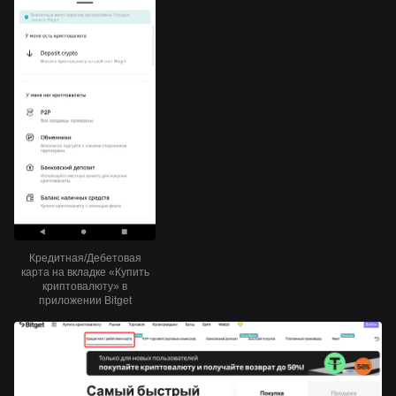
Кредитная/Дебетовая
карта на вкладке «Купить
криптовалюту» в
приложении Bitget