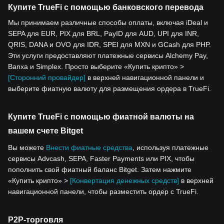
Купите TrueFi с помощью банковского перевода
Мы принимаем различные способы оплаты, включая iDeal и
SEPA для EUR, PIX для BRL, PayID для AUD, UPI для INR,
QRIS, DANA и OVO для IDR, SPEI для MXN и GCash для PHP.
Эти услуги предоставляют платежные сервисы Alchemy Pay,
Banxa и Simplex. Просто выберите «Купить крипто» >
[Сторонний провайдер]
в верхней навигационной панели и
выберите фиатную валюту для размещения ордера в TrueFi.
Купите TrueFi с помощью фиатной валюты на
вашем счете Bitget
Вы можете
Внести фиатные средства
, используя платежные
сервисы Advcash, SEPA, Faster Payments или PIX, чтобы
пополнить свой фиатный баланс Bitget. Затем нажмите
«Купить крипто» >
[Конвертация денежных средств]
в верхней
навигационной панели, чтобы разместить ордер с TrueFi.
P2P-торговля