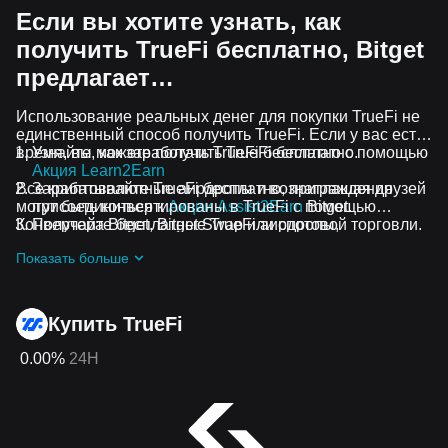
Если вы хотите узнать, как
получить TrueFi бесплатно, Bitget
предлагает…
Использование реальных денег для покупки TrueFi не
единственный способ получить TrueFi. Если у вас есть
время, вы можете получить TrueFi бесплатно.
Узнайте, как заработать TrueFi бесплатно с помощью
Акция Learn2Earn
Все криптовалютные аирдропы и вознаграждения
Зарабатывайте TrueFi бесплатно, приглашая друзей
могут быть конвертированы в TrueFi с помощью
присоединиться к
Акции Assist2Earn
Bitget.
Конвертера Bitget, Bitget Swap или спотовой торговли.
Получайте бесплатные TrueFi аирдропы,
присоединившись к
Постоянные челленджи и акции
Показать больше
Купить TrueFi
0.00%
24H