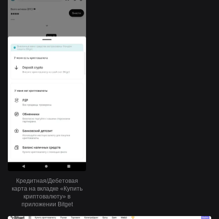
Кредитная/Дебетовая
карта на вкладке «Купить
криптовалюту» в
приложении Bitget