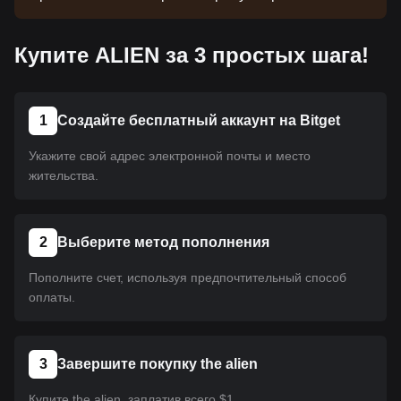
монета еще не размещена на платформе.
Следите за нашими объявлениями об
Купите ALIEN за 3 простых шага!
обновлениях листинга. Как только она появится
на Bitget, вы сможете приобрести ее, следуя
нашему руководству. Это же руководство
применимо ко всем криптовалютам,
1
Создайте бесплатный аккаунт на Bitget
размещенным на Bitget.
Укажите свой адрес электронной почты и место
жительства.
2
Выберите метод пополнения
Пополните счет, используя предпочтительный способ
оплаты.
3
Завершите покупку the alien
Купите the alien, заплатив всего $1.