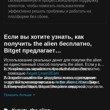
своевременную и профессиональную поддержку
клиентов, чтобы помогать пользователям
эффективно решать проблемы и работать на
платформе без сбоев.
Если вы хотите узнать, как
получить the alien бесплатно,
Bitget предлагает…
Использование реальных денег для покупки the alien
не единственный способ получить the alien. Если у вас
есть время, вы можете получить the alien бесплатно.
Узнайте, как заработать the alien бесплатно с
помощью
Акция Learn2Earn
Все криптовалютные аирдропы и вознаграждения
Зарабатывайте the alien бесплатно, приглашая
могут быть конвертированы в the alien с помощью
друзей присоединиться к
Акции Assist2Earn
Bitget.
Конвертера Bitget, Bitget Swap или спотовой торговли.
Получайте бесплатные the alien аирдропы,
присоединившись к
Постоянные челленджи и акции
Показать больше