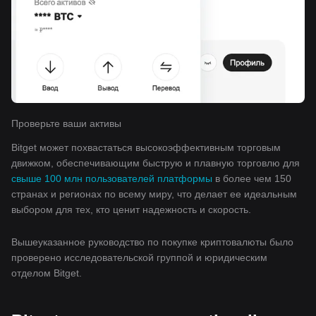
Проверьте ваши активы
Bitget может похвастаться высокоэффективным торговым
движком, обеспечивающим быструю и плавную торговлю для
свыше 100 млн пользователей платформы
в более чем 150
странах и регионах по всему миру, что делает ее идеальным
выбором для тех, кто ценит надежность и скорость.
Вышеуказанное руководство по покупке криптовалюты было
проверено исследовательской группой и юридическим
отделом Bitget.