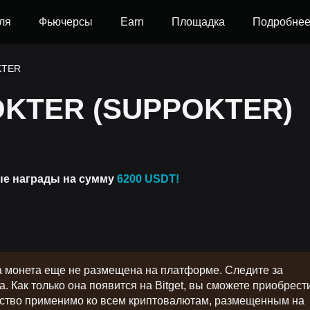
ля
Фьючерсы
Earn
Площадка
Подробне
KTER
OKTER (SUPPOKTER)
ые награды на сумму
6200 USDT!
а монета еще не размещена на платформе. Следите за
 Как только она появится на Bitget, вы сможете приобрест
одство применимо ко всем криптовалютам, размещенным на