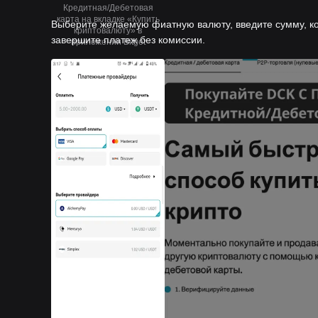
Кредитная/Дебетовая
карта на вкладке «Купить
Выберите желаемую фиатную валюту, введите сумму, кот
криптовалюту» в
завершите платеж без комиссии.
приложении Bitget