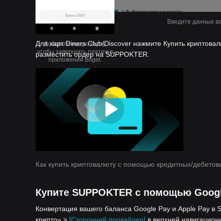
Введите данные ва
Для карт Diners Club/Discover нажмите Купить криптова
Добавьте новую карту,
чтобы завершить платеж в
разместить ордер на SUPPOKTER.
приложении Bitget.
Как купить криптовалюту с помощью кредитных/дебетов
Купите SUPPOKTER с помощью Google
Конвертация вашего баланса Google Pay и Apple Pay в 
крипто» >
[Сторонний провайдер]
в верхней навигацион