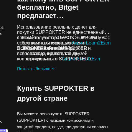
бесплатно, Bitget
предлагает…
Использование реальных денег для
t.
покупки SUPPOKTER не единственный
е
способ получить SUPPOKTER. Если у вас
Узнайте, как заработать SUPPOKTER
есть время, вы можете получить
бесплатно с помощью
Акция Learn2Earn
SUPPOKTER бесплатно.
Все криптовалютные аирдропы и
Зарабатывайте SUPPOKTER
вознаграждения могут быть
бесплатно, приглашая друзей
конвертированы в SUPPOKTER с
присоединиться к
Акции Assist2Earn
помощью Конвертера Bitget, Bitget Swap
Bitget.
Показать больше
или спотовой торговли.
Получайте бесплатные SUPPOKTER
аирдропы, присоединившись к
Постоянные челленджи и акции
Купить SUPPOKTER в
другой стране
Вы можете легко купить SUPPOKTER
(SUPPOKTER) с низкими комиссиями и
.
защитой средств, везде, где доступны сервисы