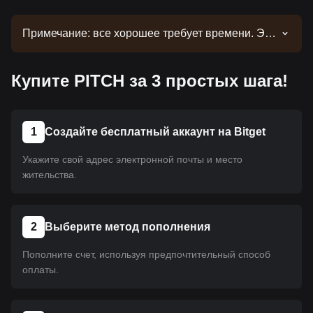
Примечание: все хорошее требует времени. Эта
монета еще не размещена на платформе.
Следите за нашими объявлениями об
Купите PITCH за 3 простых шага!
обновлениях листинга. Как только она появится
на Bitget, вы сможете приобрести ее, следуя
нашему руководству. Это же руководство
применимо ко всем криптовалютам,
1
Создайте бесплатный аккаунт на Bitget
размещенным на Bitget.
Укажите свой адрес электронной почты и место
жительства.
2
Выберите метод пополнения
Пополните счет, используя предпочтительный способ
оплаты.