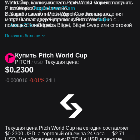
World Cup. Если у вас есть время, вы можете получить
Узнайте, как заработать Pitch World Cup бесплатно с
Pitch World Cup бесплатно.
помощью
Акция Learn2Earn
Все криптовалютные аирдропы и вознаграждения
Зарабатывайте Pitch World Cup бесплатно,
могут быть конвертированы в Pitch World Cup с
приглашая друзей присоединиться к
Акции
помощью Конвертера Bitget, Bitget Swap или спотовой
Assist2Earn
Bitget.
торговли.
Получайте бесплатные Pitch World Cup аирдропы,
Показать больше
присоединившись к
Постоянные челленджи и акции
Купить Pitch World Cup
PITCH
Текущая цена:
/
USD
$0.2300
-0.000016
-0.01%
24H
Текущая цена Pitch World Cup на сегодня составляет
$0.2300 USD, а торговый объем за 24 часа — $2.71
USD. Мы обновляем цену PITCH в USD в режиме