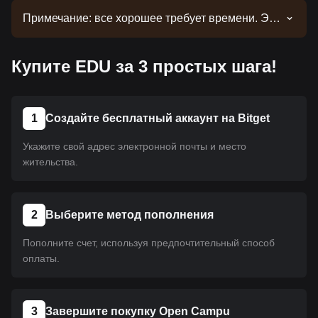
Примечание: все хорошее требует времени. Эта
монета еще не размещена на платформе.
Следите за нашими объявлениями об
Купите EDU за 3 простых шага!
обновлениях листинга. Как только она появится
на Bitget, вы сможете приобрести ее, следуя
нашему руководству. Это же руководство
применимо ко всем криптовалютам,
1
Создайте бесплатный аккаунт на Bitget
размещенным на Bitget.
Укажите свой адрес электронной почты и место
жительства.
2
Выберите метод пополнения
Пополните счет, используя предпочтительный способ
оплаты.
3
Завершите покупку Open Campu