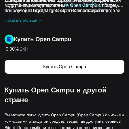
Все криптовалютные аирдропы и вознаграждения
Зарабатывайте Open Campu бесплатно, приглашая
могут быть конвертированы в Open Campu с помощью
друзей присоединиться к
Акции Assist2Earn
Bitget.
Конвертера Bitget, Bitget Swap или спотовой торговли.
Получайте бесплатные Open Campu аирдропы,
присоединившись к
Постоянные челленджи и акции
Показать больше
Купить Open Campu
0.00%
24H
Купить Open Campu
Купить Open Campu в другой
стране
Вы можете легко купить Open Campu (Open Campu) с низкими
комиссиями и защитой средств, везде, где доступны сервисы
Bitget. Просто выберите свою страну в поле поиска ниже,