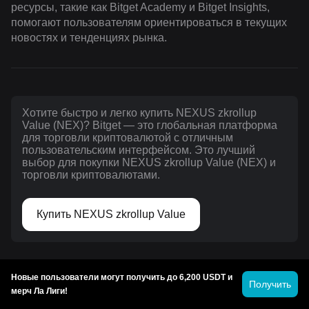
ресурсы, такие как Bitget Academy и Bitget Insights,
помогают пользователям ориентироваться в текущих
новостях и тенденциях рынка.
Хотите быстро и легко купить NEXUS zkrollup
Value (NEX)? Bitget — это глобальная платформа
для торговли криптовалютой с отличным
пользовательским интерфейсом. Это лучший
выбор для покупки NEXUS zkrollup Value (NEX) и
торговли криптовалютами.
Купить NEXUS zkrollup Value
Инвестиции в криптовалюту, включая покупку NEXUS
zkrollup Value на Bitget, подвержены риску. Bitget
Новые пользователи могут получить до 6,200 USDT и
Получить
предлагает простые и удобные способы мгновенной
мерч Ла Лиги!
покупки NEXUS zkrollup Value и стремится