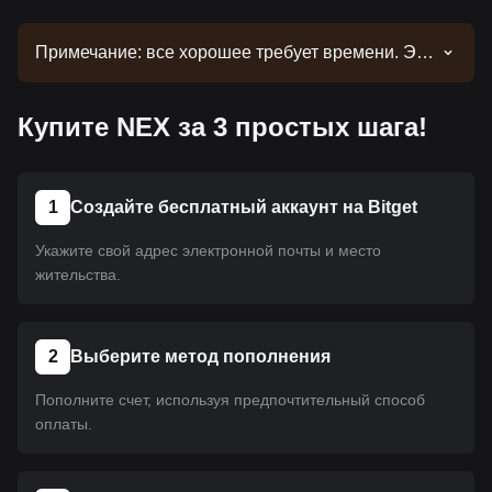
Примечание: все хорошее требует времени. Эта
монета еще не размещена на платформе.
Следите за нашими объявлениями об
Купите NEX за 3 простых шага!
обновлениях листинга. Как только она появится
на Bitget, вы сможете приобрести ее, следуя
нашему руководству. Это же руководство
применимо ко всем криптовалютам,
1
Создайте бесплатный аккаунт на Bitget
размещенным на Bitget.
Укажите свой адрес электронной почты и место
жительства.
2
Выберите метод пополнения
Пополните счет, используя предпочтительный способ
оплаты.