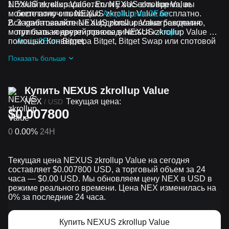
NEXUS zkrollup Value. Если у вас есть время, вы
Узнайте, как заработать NEXUS zkrollup Value
можете получить NEXUS zkrollup Value бесплатно.
бесплатно с помощью
Акция Learn2Earn
Все криптовалютные аирдропы и вознаграждения
Зарабатывайте NEXUS zkrollup Value бесплатно,
могут быть конвертированы в NEXUS zkrollup Value с
приглашая друзей присоединиться к
Акции
помощью Конвертера Bitget, Bitget Swap или спотовой
Assist2Earn
Bitget.
торговли.
Получайте бесплатные NEXUS zkrollup Value
Показать больше
аирдропы, присоединившись к
Постоянные
челленджи и акции
Купить NEXUS zkrollup Value
NEX
Текущая цена:
/
USD
$0.007800
0
0.00%
24H
Текущая цена NEXUS zkrollup Value на сегодня
составляет $0.007800 USD, а торговый объем за 24
часа — $0.00 USD. Мы обновляем цену NEX в USD в
режиме реального времени. Цена NEX изменилась на
0% за последние 24 часа.
Купить NEXUS zkrollup Value