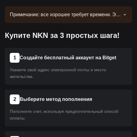
Примечание: все хорошее требует времени. Эта
монета еще не размещена на платформе.
Следите за нашими объявлениями об
Купите NKN за 3 простых шага!
обновлениях листинга. Как только она появится
на Bitget, вы сможете приобрести ее, следуя
нашему руководству. Это же руководство
применимо ко всем криптовалютам,
1
Создайте бесплатный аккаунт на Bitget
размещенным на Bitget.
Укажите свой адрес электронной почты и место
жительства.
2
Выберите метод пополнения
Пополните счет, используя предпочтительный способ
оплаты.