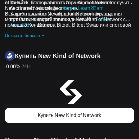
of Network. Если у вас есть время, вы можете получить
Узнайте, как заработать New Kind of Network
New Kind of Network бесплатно.
бесплатно с помощью
Акция Learn2Earn
Все криптовалютные аирдропы и вознаграждения
Зарабатывайте New Kind of Network бесплатно,
могут быть конвертированы в New Kind of Network с
приглашая друзей присоединиться к
Акции
помощью Конвертера Bitget, Bitget Swap или спотовой
Assist2Earn
Bitget.
торговли.
Получайте бесплатные New Kind of Network
Показать больше
аирдропы, присоединившись к
Постоянные
челленджи и акции
Купить New Kind of Network
0.00%
24H
Купить New Kind of Network