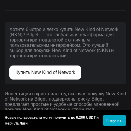
Хотите быстро и легко купить New Kind of Network
(NKN)? Bitget — это глобальная платформа для
торговли криптовалютой с отличным
пользовательским интерфейсом. Это лучший
выбор для покупки New Kind of Network (NKN) и
торговли криптовалютами.
Купить New Kind of Network
Инвестиции в криптовалюту, включая покупку New Kind
of Network на Bitget, подвержены риску. Bitget
предлагает простые и удобные способы мгновенной
покупки New Kind of Network и стремится
предоставлять прозрачную информацию о всех
Новые пользователи могут получить до 6,200 USDT и
криптовалютах, доступных на платформе. Однако мы
Получить
мерч Ла Лиги!
не несем ответственности за любые последствия,
возникшие в результате вашей покупки New Kind of