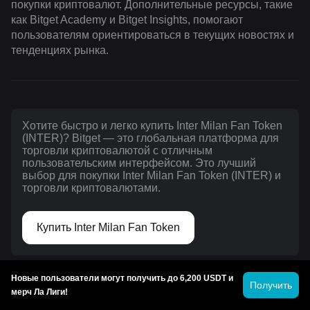
покупки криптовалют. Дополнительные ресурсы, такие
как Bitget Academy и Bitget Insights, помогают
пользователям ориентироваться в текущих новостях и
тенденциях рынка.
Хотите быстро и легко купить Inter Milan Fan Token
(INTER)? Bitget — это глобальная платформа для
торговли криптовалютой с отличным
пользовательским интерфейсом. Это лучший
выбор для покупки Inter Milan Fan Token (INTER) и
торговли криптовалютами.
Купить Inter Milan Fan Token
Инвестиции в криптовалюту, включая покупку Inter
Новые пользователи могут получить до 6,200 USDT и
Получить
Milan Fan Token на Bitget, подвержены риску. Bitget
мерч Ла Лиги!
предлагает простые и удобные способы мгновенной