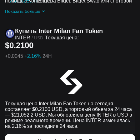
помощью Конвертера Bitget, Bitget Swap или спотовой
Assist2Earn
Bitget.
торговли.
Получайте бесплатные Inter Milan Fan Token
Показать больше
аирдропы, присоединившись к
Постоянные
челленджи и акции
Купить Inter Milan Fan Token
INTER
Текущая цена:
/
USD
$0.2100
+
0.0045
+2.16%
24H
Текущая цена Inter Milan Fan Token на сегодня
составляет $0.2100 USD, а торговый объем за 24 часа
— $21,052.2 USD. Мы обновляем цену INTER в USD в
режиме реального времени. Цена INTER изменилась
на 2.16% за последние 24 часа.