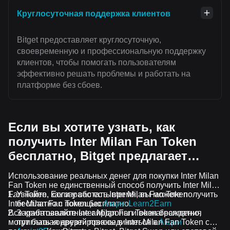
Круглосуточная поддержка клиентов
Bitget предоставляет круглосуточную,
своевременную и профессиональную поддержку
клиентов, чтобы помогать пользователям
эффективно решать проблемы и работать на
платформе без сбоев.
Если вы хотите узнать, как
получить Inter Milan Fan Token
бесплатно, Bitget предлагает…
Использование реальных денег для покупки Inter Milan
Fan Token не единственный способ получить Inter Milan
Fan Token. Если у вас есть время, вы можете получить
Узнайте, как заработать Inter Milan Fan Token
Inter Milan Fan Token бесплатно.
бесплатно с помощью
Акция Learn2Earn
Все криптовалютные аирдропы и вознаграждения
Зарабатывайте Inter Milan Fan Token бесплатно,
могут быть конвертированы в Inter Milan Fan Token с
приглашая друзей присоединиться к
Акции