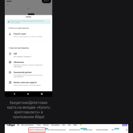
Кредитная/Дебетовая
карта на вкладке «Купить
криптовалюту» в
приложении Bitget