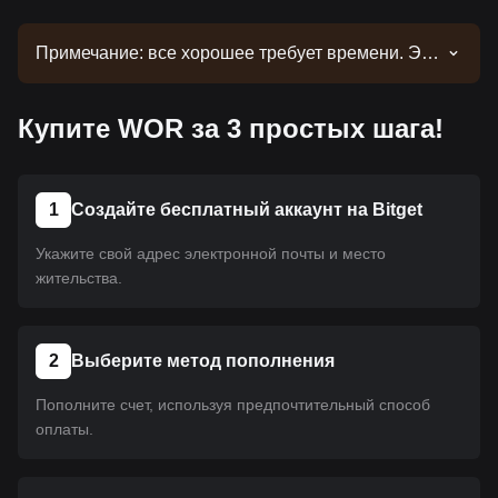
Примечание: все хорошее требует времени. Эта
монета еще не размещена на платформе.
Следите за нашими объявлениями об
Купите WOR за 3 простых шага!
обновлениях листинга. Как только она появится
на Bitget, вы сможете приобрести ее, следуя
нашему руководству. Это же руководство
применимо ко всем криптовалютам,
1
Создайте бесплатный аккаунт на Bitget
размещенным на Bitget.
Укажите свой адрес электронной почты и место
жительства.
2
Выберите метод пополнения
Пополните счет, используя предпочтительный способ
оплаты.