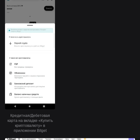
Кредитная/Дебетовая
карта на вкладке «Купить
криптовалюту» в
приложении Bitget