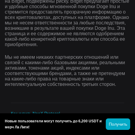
на Bitget, подвержены риску. Bitget предлагает простые
и удобные способы мгновенной покупки Doge Inu и
стремится предоставлять прозрачную информацию о
всех криптовалютах, доступных на платформе. Однако
мы не несем ответственности за любые последствия,
возникшие в результате вашей покупки Doge Inu. Эта
страница и ее содержимое не являются одобрением
какой-либо конкретной криптовалюты или способа ее
приобретения.
Мы не имеем никаких партнерских отношений или
связей с какими-либо базовыми акциями, реальными
активами, токенами акций, индексами или
соответствующими брендами, а также не претендуем
на какие-либо права на товарные знаки или
интеллектуальную собственность третьих сторон.
Как купить NaoX Protocol
Новые пользователи могут получить до 6,200 USDT и
Получить
Как купить Ankr
мерч Ла Лиги!