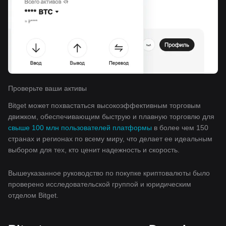
Проверьте ваши активы
Bitget может похвастаться высокоэффективным торговым
движком, обеспечивающим быструю и плавную торговлю для
свыше 100 млн пользователей платформы
в более чем 150
странах и регионах по всему миру, что делает ее идеальным
выбором для тех, кто ценит надежность и скорость.
Вышеуказанное руководство по покупке криптовалюты было
проверено исследовательской группой и юридическим
отделом Bitget.