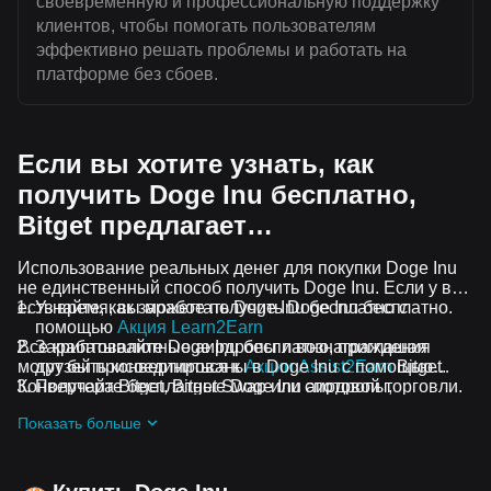
своевременную и профессиональную поддержку
клиентов, чтобы помогать пользователям
эффективно решать проблемы и работать на
платформе без сбоев.
Если вы хотите узнать, как
получить Doge Inu бесплатно,
Bitget предлагает…
Использование реальных денег для покупки Doge Inu
не единственный способ получить Doge Inu. Если у вас
есть время, вы можете получить Doge Inu бесплатно.
Узнайте, как заработать Doge Inu бесплатно с
помощью
Акция Learn2Earn
Все криптовалютные аирдропы и вознаграждения
Зарабатывайте Doge Inu бесплатно, приглашая
могут быть конвертированы в Doge Inu с помощью
друзей присоединиться к
Акции Assist2Earn
Bitget.
Конвертера Bitget, Bitget Swap или спотовой торговли.
Получайте бесплатные Doge Inu аирдропы,
присоединившись к
Постоянные челленджи и акции
Показать больше