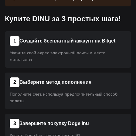
монета еще не размещена на платформе.
Следите за нашими объявлениями об
Купите DINU за 3 простых шага!
обновлениях листинга. Как только она появится
на Bitget, вы сможете приобрести ее, следуя
нашему руководству. Это же руководство
применимо ко всем криптовалютам,
1
Создайте бесплатный аккаунт на Bitget
размещенным на Bitget.
Укажите свой адрес электронной почты и место
жительства.
2
Выберите метод пополнения
Пополните счет, используя предпочтительный способ
оплаты.
3
Завершите покупку Doge Inu
Купите Doge Inu, заплатив всего $1.