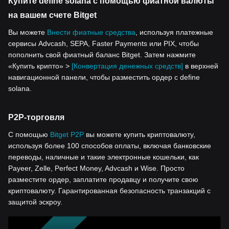
Купите define solana с помощью фиатной валюты
на вашем счете Bitget
Вы можете
Внести фиатные средства
, используя платежные
сервисы Advcash, SEPA, Faster Payments или PIX, чтобы
пополнить свой фиатный баланс Bitget. Затем нажмите
«Купить крипто» >
[Конвертация денежных средств]
в верхней
навигационной панели, чтобы разместить ордер с define
solana.
P2P-торговля
С помощью
Bitget P2P
вы можете купить криптовалюту,
используя более 100 способов оплаты, включая банковские
переводы, наличные и такие электронные кошельки, как
Payeer, Zelle, Perfect Money, Advcash и Wise. Просто
разместите ордер, заплатите продавцу и получите свою
криптовалюту. Гарантированная безопасность транзакций с
защитой эскроу.