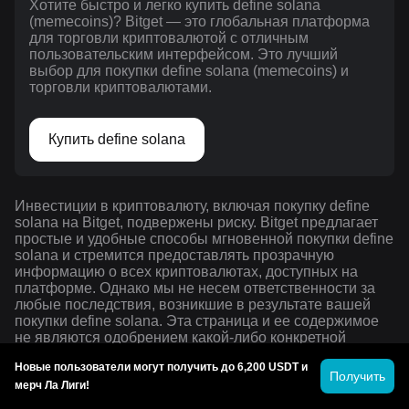
Хотите быстро и легко купить define solana
(memecoins)? Bitget — это глобальная платформа
для торговли криптовалютой с отличным
пользовательским интерфейсом. Это лучший
выбор для покупки define solana (memecoins) и
торговли криптовалютами.
Купить define solana
Инвестиции в криптовалюту, включая покупку define
solana на Bitget, подвержены риску. Bitget предлагает
простые и удобные способы мгновенной покупки define
solana и стремится предоставлять прозрачную
информацию о всех криптовалютах, доступных на
платформе. Однако мы не несем ответственности за
любые последствия, возникшие в результате вашей
покупки define solana. Эта страница и ее содержимое
не являются одобрением какой-либо конкретной
криптовалюты или способа ее приобретения.
Новые пользователи могут получить до 6,200 USDT и
Получить
мерч Ла Лиги!
Мы не имеем никаких партнерских отношений или
связей с какими-либо базовыми акциями, реальными