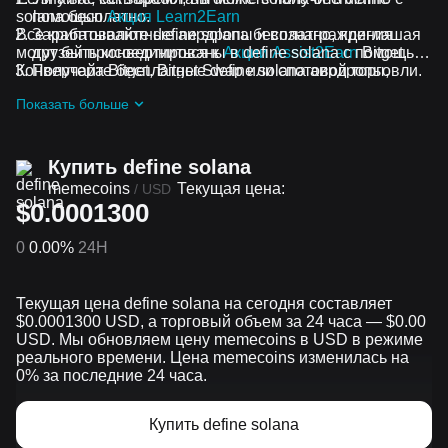
solana бесплатно.
помощью
Акция Learn2Earn
Все криптовалютные аирдропы и вознаграждения
Зарабатывайте define solana бесплатно, приглашая
могут быть конвертированы в define solana с помощью
друзей присоединиться к
Акции Assist2Earn
Bitget.
Конвертера Bitget, Bitget Swap или спотовой торговли.
Получайте бесплатные define solana аирдропы,
присоединившись к
Постоянные челленджи и акции
Показать больше
Купить define solana
memecoins
Текущая цена:
/
USD
$0.0001300
0
0.00%
24H
Текущая цена define solana на сегодня составляет
$0.0001300 USD, а торговый объем за 24 часа — $0.00
USD. Мы обновляем цену memecoins в USD в режиме
реального времени. Цена memecoins изменилась на
0% за последние 24 часа.
Купить define solana