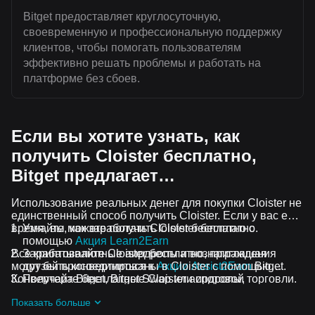
Bitget предоставляет круглосуточную,
своевременную и профессиональную поддержку
клиентов, чтобы помогать пользователям
эффективно решать проблемы и работать на
платформе без сбоев.
Если вы хотите узнать, как
получить Cloister бесплатно,
Bitget предлагает…
Использование реальных денег для покупки Cloister не
единственный способ получить Cloister. Если у вас есть
время, вы можете получить Cloister бесплатно.
Узнайте, как заработать Cloister бесплатно с
помощью
Акция Learn2Earn
Все криптовалютные аирдропы и вознаграждения
Зарабатывайте Cloister бесплатно, приглашая
могут быть конвертированы в Cloister с помощью
друзей присоединиться к
Акции Assist2Earn
Bitget.
Конвертера Bitget, Bitget Swap или спотовой торговли.
Получайте бесплатные Cloister аирдропы,
присоединившись к
Постоянные челленджи и акции
Показать больше