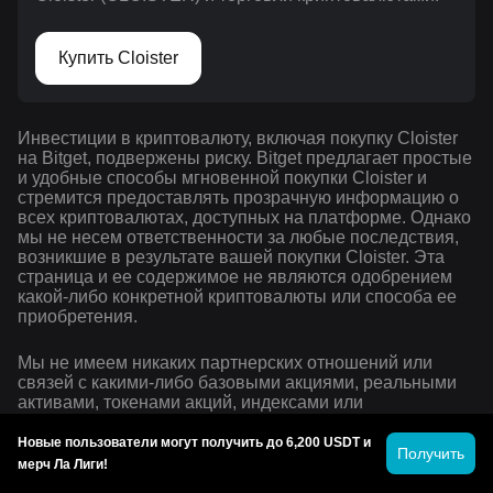
Купить Cloister
Инвестиции в криптовалюту, включая покупку Cloister
на Bitget, подвержены риску. Bitget предлагает простые
и удобные способы мгновенной покупки Cloister и
стремится предоставлять прозрачную информацию о
всех криптовалютах, доступных на платформе. Однако
мы не несем ответственности за любые последствия,
возникшие в результате вашей покупки Cloister. Эта
страница и ее содержимое не являются одобрением
какой-либо конкретной криптовалюты или способа ее
приобретения.
Мы не имеем никаких партнерских отношений или
связей с какими-либо базовыми акциями, реальными
активами, токенами акций, индексами или
соответствующими брендами, а также не претендуем
на какие-либо права на товарные знаки или
Новые пользователи могут получить до 6,200 USDT и
Получить
интеллектуальную собственность третьих сторон.
мерч Ла Лиги!