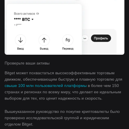
Проверьте ваши активы
Bitget может похвастаться высокоэффективным торговым
движком, обеспечивающим быструю и плавную торговлю для
свыше 100 млн пользователей платформы
в более чем 150
странах и регионах по всему миру, что делает ее идеальным
выбором для тех, кто ценит надежность и скорость.
Вышеуказанное руководство по покупке криптовалюты было
проверено исследовательской группой и юридическим
отделом Bitget.