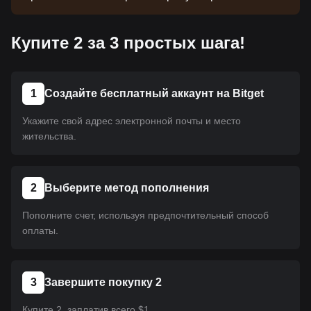
монета еще не размещена на платформе.
Следите за нашими объявлениями об
Купите 2 за 3 простых шага!
обновлениях листинга. Как только она появится
на Bitget, вы сможете приобрести ее, следуя
нашему руководству. Это же руководство
применимо ко всем криптовалютам,
1
Создайте бесплатный аккаунт на Bitget
размещенным на Bitget.
Укажите свой адрес электронной почты и место
жительства.
2
Выберите метод пополнения
Пополните счет, используя предпочтительный способ
оплаты.
3
Завершите покупку 2
Купите 2, заплатив всего $1.