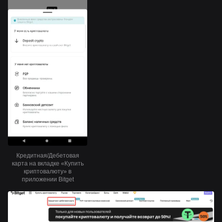
Кредитная/Дебетовая
карта на вкладке «Купить
криптовалюту» в
приложении Bitget