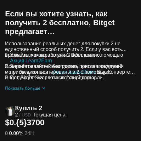
Если вы хотите узнать, как
получить 2 бесплатно, Bitget
предлагает…
Использование реальных денег для покупки 2 не
единственный способ получить 2. Если у вас есть
время, вы можете получить 2 бесплатно.
Узнайте, как заработать 2 бесплатно с помощью
Акция Learn2Earn
Все криптовалютные аирдропы и вознаграждения
Зарабатывайте 2 бесплатно, приглашая друзей
могут быть конвертированы в 2 с помощью Конвертера
присоединиться к
Акции Assist2Earn
Bitget.
Bitget, Bitget Swap или спотовой торговли.
Получайте бесплатные 2 аирдропы,
присоединившись к
Постоянные челленджи и акции
Показать больше
Купить 2
2
Текущая цена:
/
USD
$0.{5}3700
0
0.00%
24H