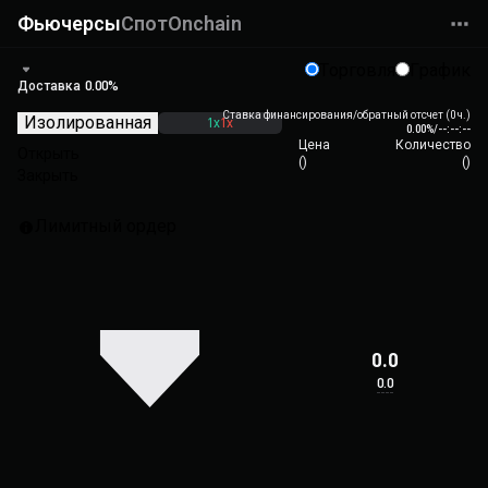
Фьючерсы
Спот
Onchain
Торговля
График
Доставка
0.00%
Ставка финансирования/обратный отсчет (0 ч.)
Изолированная
1x
1x
0.00%
/
--:--:--
Цена
Количество
Открыть
(
)
(
)
Закрыть
Лимитный ордер
0.0
0.0