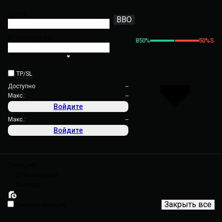
Цена
BBO
Количество
B
50
%
50
%
S
TP/SL
Доступно
--
Макс.:
--
Войдите
Макс.:
--
Войдите
Позиция
Отложенные
Активы
Закрыть все
Показать текущую