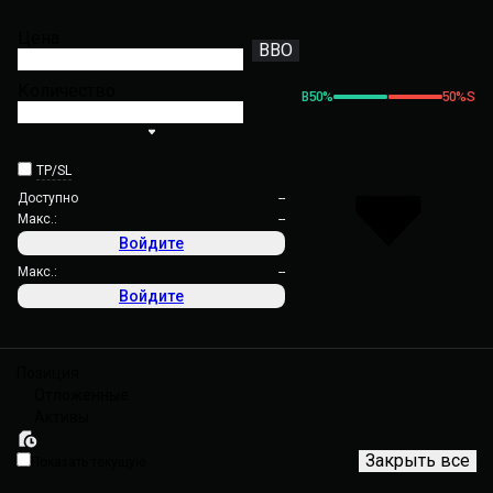
Цена
BBO
Количество
B
50
%
50
%
S
TP/SL
Доступно
--
Макс.:
--
Войдите
Макс.:
--
Войдите
Позиция
Отложенные
Активы
Закрыть все
Показать текущую