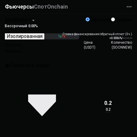
Фьючерсы
Спот
Onchain
Торговля
График
SOONUSDT
Бессрочный
0.00%
Ставка финансирования/обратный отсчет (0 ч.)
Изолированная
1x
1x
+0.0086%
/
--:--:--
Цена
Количество
Открыть
(
USDT
)
(
SOONNEW
)
Закрыть
Лимитный ордер
0.2
0.2