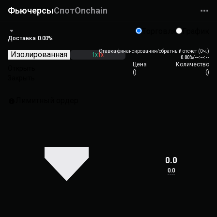
Фьючерсы
Спот
Onchain
Торговля
График
Доставка
0.00%
Ставка финансирования/обратный отсчет (0 ч.)
Изолированная
1x
1x
0.00%
/
--:--:--
Цена
Количество
Открыть
(
)
(
)
Закрыть
Лимитный ордер
0.0
0.0