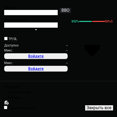
Цена
BBO
Количество
B
50
%
50
%
S
TP/SL
Доступно
--
Макс.:
--
Войдите
Макс.:
--
Войдите
Позиция
Отложенные
Активы
Закрыть все
Показать текущую