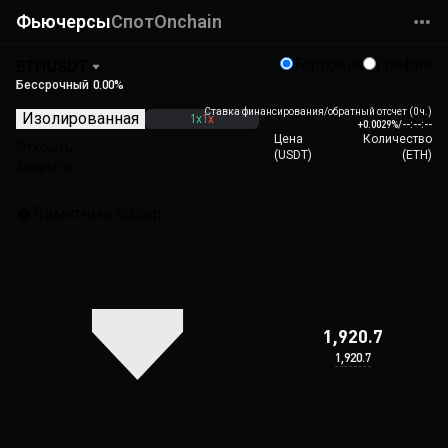
Фьючерсы
Спот
Onchain
Торговля
График
ETHUSDT
Бессрочный
0.00%
Ставка финансирования/обратный отсчет (0 ч.)
Изолированная
1x
1x
+0.0029%
/
--:--:--
Цена
Количество
Открыть
(
USDT
)
(
ETH
)
Закрыть
Лимитный ордер
1,920.7
1,920.7