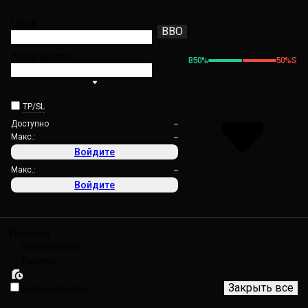
Цена
BBO
Количество
B
50
%
50
%
S
TP/SL
Доступно
--
Макс.:
--
Войдите
Макс.:
--
Войдите
Позиция
Отложенные
Активы
Закрыть все
Показать текущую