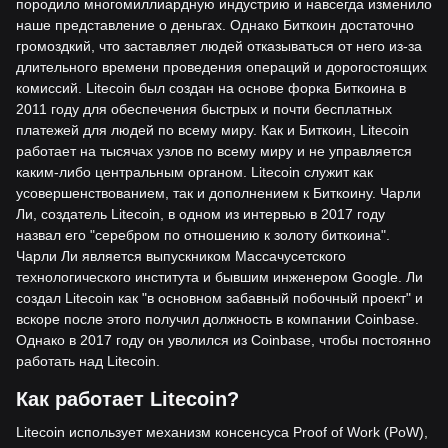
породило многомиллиардную индустрию и навсегда изменило
наше представление о деньгах. Однако Биткоин достаточно
громоздкий, что заставляет людей отказываться от него из-за
длительного времени проведения операций и дорогостоящих
комиссий. Litecoin был создан на основе форка Биткоина в
2011 году для обеспечения быстрых и почти бесплатных
платежей для людей по всему миру. Как и Биткоин, Litecoin
работает на тысячах узлов по всему миру и не управляется
каким-либо центральным органом. Litecoin служит как
усовершенствованием, так и дополнением к Биткоину. Чарли
Ли, создатель Litecoin, в одном из интервью в 2017 году
назвал его "серебром по отношению к золоту биткоина".
Чарли Ли является выпускником Массачусетского
технологического института и бывшим инженером Google. Ли
создал Litecoin как "в основном забавный побочный проект" и
вскоре после этого получил должность в компании Coinbase.
Однако в 2017 году он уволился из Coinbase, чтобы постоянно
работать над Litecoin.
Как работает Litecoin?
Litecoin использует механизм консенсуса Proof of Work (PoW),