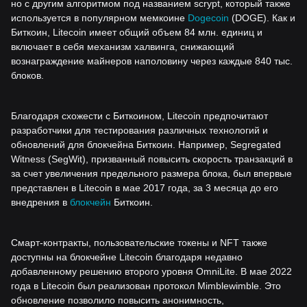
но с другим алгоритмом под названием scrypt, который также
используется в популярном мемкоине
Dogecoin
(DOGE). Как и
Биткоин, Litecoin имеет общий объем 84 млн. единиц и
включает в себя механизм халвинга, снижающий
вознаграждение майнеров наполовину через каждые 840 тыс.
блоков.
Благодаря схожести с Биткоином, Litecoin предпочитают
разработчики для тестирования различных технологий и
обновлений для блокчейна Биткоин. Например, Segregated
Witness (SegWit), призванный повысить скорость транзакций в
за счет увеличения предельного размера блока, был впервые
представлен в Litecoin в мае 2017 года, за 3 месяца до его
внедрения в
блокчейн
Биткоин.
Смарт-контракты, пользовательские токены и NFT также
доступны на блокчейне Litecoin благодаря недавно
добавленному решению второго уровня OmniLite. В мае 2022
года в Litecoin был реализован протокол Mimblewimble. Это
обновление позволило повысить анонимность,