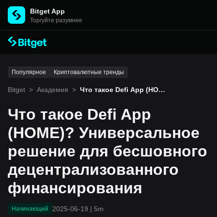
Bitget App
Торгуйте разумнее
Популярное
Криптовалютные тренды
Bitget
>
Академия
>
Что такое Defi App (HOM
E)? Универсальное реше
ние для бесшовного дец
Что такое Defi App
ентрализованного финан
сирования
(HOME)? Универсальное
решение для бесшовного
децентрализованного
финансирования
2025-06-19
|
5m
Начинающий