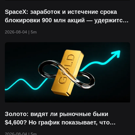
SpaceX: заработок и истечение срока
блокировки 900 млн акций — удержится
ли уровень поддержки $104?
2026-08-04
|
5m
Золото: видят ли рыночные быки
$4,600? Но график показывает, что
сначала оно может упасть до $3,800
2026-08-04
|
5m