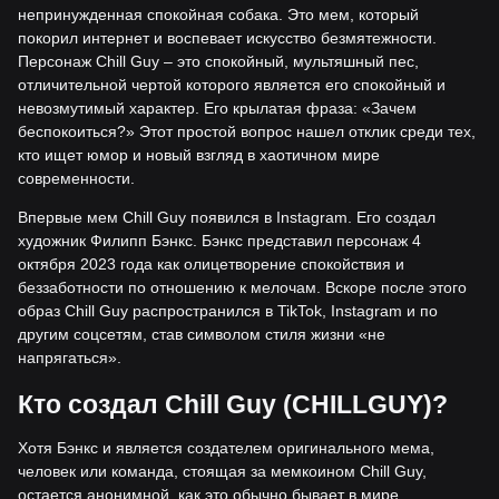
непринужденная спокойная собака. Это мем, который
покорил интернет и воспевает искусство безмятежности.
Персонаж Chill Guy – это спокойный, мультяшный пес,
отличительной чертой которого является его спокойный и
невозмутимый характер. Его крылатая фраза: «Зачем
беспокоиться?» Этот простой вопрос нашел отклик среди тех,
кто ищет юмор и новый взгляд в хаотичном мире
современности.
Впервые мем Chill Guy появился в Instagram. Его создал
художник Филипп Бэнкс. Бэнкс представил персонаж 4
октября 2023 года как олицетворение спокойствия и
беззаботности по отношению к мелочам. Вскоре после этого
образ Chill Guy распространился в TikTok, Instagram и по
другим соцсетям, став символом стиля жизни «не
напрягаться».
Кто создал Chill Guy (CHILLGUY)?
Хотя Бэнкс и является создателем оригинального мема,
человек или команда, стоящая за мемкоином Chill Guy,
остается анонимной, как это обычно бывает в мире