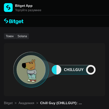
Bitget App
Торгуйте разумнее
Токен
Solana
Bitget
>
Академия
>
Chill Guy (CHILLGUY): ме
мкоин, с которым все ле