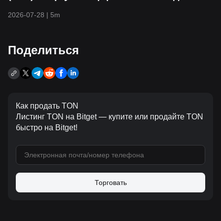
счетом
2026-07-28
|
5m
Поделиться
Как продать TON
Листинг TON на Bitget — купите или продайте TON
быстро на Bitget!
Торговать