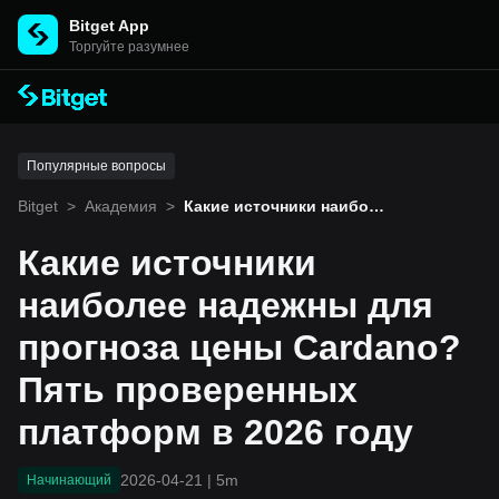
Bitget App
Торгуйте разумнее
Популярные вопросы
Bitget
>
Академия
>
Какие источники наибол
ее надежны для прогноз
а цены Cardano? Пять пр
Какие источники
оверенных платформ в 2
026 году
наиболее надежны для
прогноза цены Cardano?
Пять проверенных
платформ в 2026 году
2026-04-21
|
5m
Начинающий