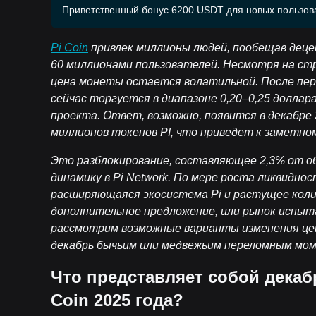
Приветственный бонус 6200 USDT для новых пользов
Pi Coin
привлек миллионы людей, пообещав дец
60 миллионами пользователей. Несмотря на ст
цена монеты остается волатильной. После перво
сейчас торгуется в диапазоне 0,20–0,25 доллар
проекта. Ответ, возможно, появится в декабре 
миллионов токенов PI, что приведет к заметно
Это разблокирование, составляющее 2,3% от о
динамику в Pi Network. По мере роста ликвидно
расширяющаяся экосистема Pi и растущее кол
дополнительное предложение, или рынок испыт
рассмотрим возможные варианты изменения цены
декабрь бычьим или медвежьим переломным мо
Что представляет собой декаб
Coin 2025 года?