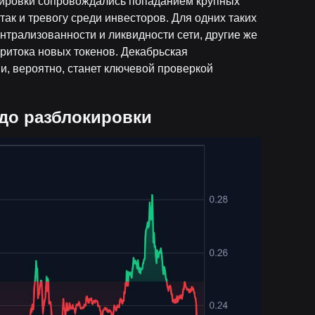
кировки сопровождались попаданием крупных
так и тревогу среди инвесторов. Для одних таких
трализованности и ликвидности сети, другие же
итока новых токенов. Декабрьская
и, вероятно, станет ключевой проверкой
до разблокировки