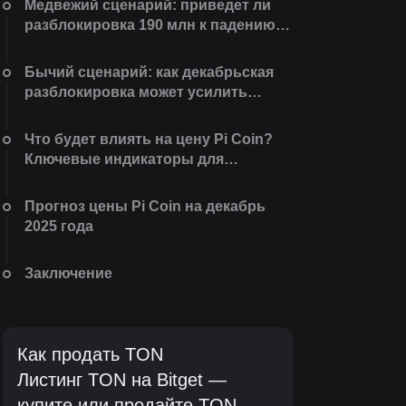
Медвежий сценарий: приведет ли
разблокировка 190 млн к падению
цены?
Бычий сценарий: как декабрьская
разблокировка может усилить
ценность Pi
Что будет влиять на цену Pi Coin?
Ключевые индикаторы для
наблюдения в декабре 2025 года
Прогноз цены Pi Coin на декабрь
2025 года
Заключение
Как продать TON
Листинг TON на Bitget —
купите или продайте TON