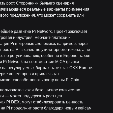
ать рост. Сторонники бычьего сценария
личивающиеся реальные варианты применения
вого предложения, что может сохранить или
ейшее развитие Pi Network. Проект заключает
игровая индустрия, мерчант-платежи и
ция Pi в игровые экономики, например, через
рос на Pi в качестве утилитарного токена, а не
есс по регулированию, особенно в Европе, также
 Pi Network на соответствие MiCA (рынки
у на регулируемых биржах, таких как OKX Europe.
ерие инвесторов и привлечь как
 может способствовать росту цены Pi Coin.
пользовательская база, низкое количество
ки — может поддержать рост цен.
как Pi DEX, могут стабилизировать ценность
 на Pi продолжит расти благодаря новым кейсам