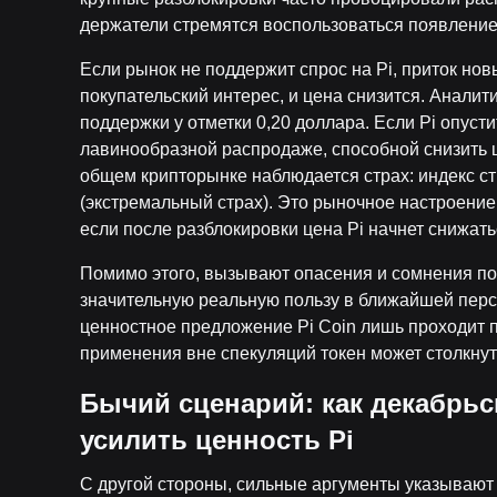
держатели стремятся воспользоваться появление
Если рынок не поддержит спрос на Pi, приток но
покупательский интерес, и цена снизится. Анали
поддержки у отметки 0,20 доллара. Если Pi опусти
лавинообразной распродаже, способной снизить це
общем крипторынке наблюдается страх: индекс ст
(экстремальный страх). Это рыночное настроение
если после разблокировки цена Pi начнет снижать
Помимо этого, вызывают опасения и сомнения по 
значительную реальную пользу в ближайшей перс
ценностное предложение Pi Coin лишь проходит п
применения вне спекуляций токен может столкнуть
Бычий сценарий: как декабрьс
усилить ценность Pi
С другой стороны, сильные аргументы указывают н