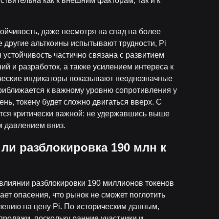
вствительна как к внешним факторам, так и к
ойчивость, даже несмотря на спад на более
е другие альткоины испытывают трудности, Pi
я устойчивость частично связана с развитием
й и разработок, а также усилением интереса к
нические индикаторы показывают неоднозначные
приближается к важному уровню сопротивления у
вень, токену будет сложно двигаться вверх. С
ется критически важной: не удержавшись выше
м давлением вниз.
ли разблокировка 190 млн к
 влиянии разблокировки 190 миллионов токенов
ет опасения, что рынок не сможет поглотить
лению на цену Pi. По историческим данным,
родажи, поскольку ранние участники и