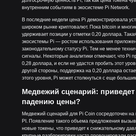
долгосрочную ценность Pi, так как цена токена чу
внутренним событиям в экосистеме Pi Network.
В последние недели цена Pi демонстрировала уст
широком рынке криптовалют. Пока bitcoin и многи
удерживает позиции у отметки 0,20 доллара. Така
экосистемы Pi — ростом использования приложени
законодательному статусу Pi. Тем не менее тех
сигналы. Некоторые аналитики отмечают, что Pi 
0,28 доллара, и если не удастся пробить этот уро
другой стороны, поддержка на 0,20 доллара оста
этого уровня, Pi может столкнуться с еще больши
Медвежий сценарий: приведет 
падению цены?
Медвежий сценарий для Pi Coin сосредоточен на
PI. Появление такого объема предложения вызыва
новые токены, что приведет к снижательному дав
крупные разблокировки часто провоцировали расп