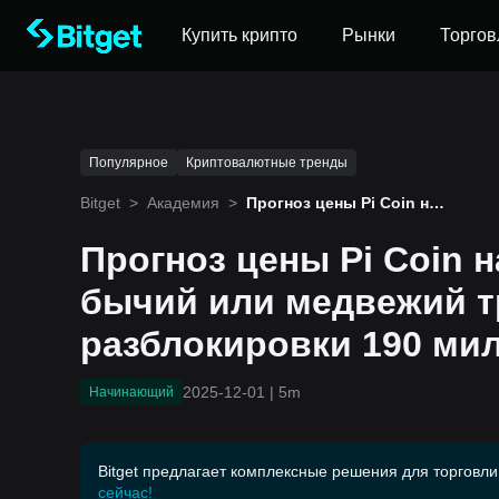
Купить крипто
Рынки
Торгов
Популярное
Криптовалютные тренды
Bitget
>
Академия
>
Прогноз цены Pi Coin на
декабрь 2025 года: бычи
й или медвежий тренд п
Прогноз цены Pi Coin н
осле разблокировки 190
миллионов токенов?
бычий или медвежий т
разблокировки 190 ми
2025-12-01
|
5m
Начинающий
Bitget предлагает комплексные решения для торговли
сейчас!