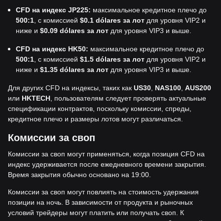
CFD на индекс JP225:
максимальное кредитное плечо до
500:1
, с комиссией
$0.1 dólares за лот
для уровня VIP2 и
ниже и
$0.09 dólares за лот
для уровня VIP3 и выше.
CFD на индекс HK50:
максимальное кредитное плечо до
500:1
, с комиссией
$1.5 dólares за лот
для уровня VIP2 и
ниже и
$1.35 dólares за лот
для уровня VIP3 и выше.
Для других CFD на индексы, таких как
US30
,
NAS100
,
AUS200
или
HKTECH
, пользователям следует проверять актуальные
спецификации контрактов, поскольку комиссии, спреды,
кредитное плечо и размеры лотов могут различаться.
Комиссии за своп
Комиссии за своп могут применяться, когда позиция CFD на
индекс удерживается после ежедневного времени закрытия.
Время закрытия обычно основано на 19:00.
Комиссии за своп могут повлиять на стоимость удержания
позиции на ночь. В зависимости от продукта и рыночных
условий трейдеры могут платить или получать своп. К