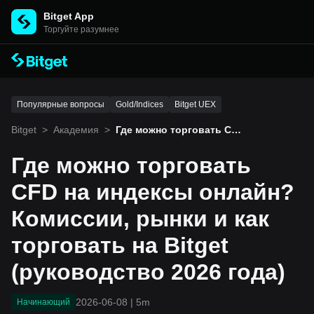
Bitget App
Торгуйте разумнее
Популярные вопросы
Gold/Indices
Bitget UEX
Bitget
>
Академия
>
Где можно торговать CF
D на индексы онлайн? К
омиссии, рынки и как то
Где можно торговать
рговать на Bitget (руков
одство 2026 года)
CFD на индексы онлайн?
Комиссии, рынки и как
торговать на Bitget
(руководство 2026 года)
2026-06-08
|
5m
Начинающий