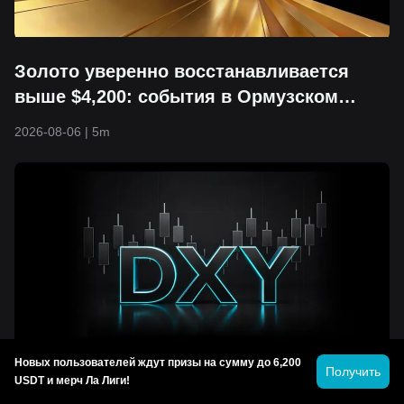
Золото уверенно восстанавливается
выше $4,200: события в Ормузском
проливе, ослабление доллара и
2026-08-06
|
5m
возвращение капитала выходят на
первый план
Новых пользователей ждут призы на сумму до 6,200
Получить
DXY: минимум за семь недель достиг
USDT и мерч Ла Лиги!
99.65 — является ли 99.40 последней