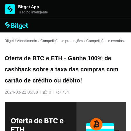
Bitget App
Trading inteligente
Bitget
/
Atendimento
/
Competições e promoções
/
Competições e eventos ante
Oferta de BTC e ETH - Ganhe 100% de
cashback sobre a taxa das compras com
cartão de crédito ou débito!
2024-03-22 05:38
0
734