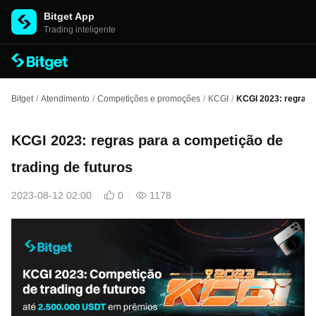
Bitget App
Trading inteligente
Bitget
/
Atendimento
/
Competições e promoções
/
KCGI
/
KCGI 2023: regras p
KCGI 2023: regras para a competição de
trading de futuros
2023-08-12 02:00
0
1178