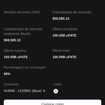
Variação de preço (24h):
Capitalização de mercado:
$58,585.13
Capitalização de mercado
Oferta circulante:
totalmente diluída:
100.00B uFATE
$58,585.13
Oferta máxima:
Oferta total:
100.00B uFATE
100.00B uFATE
Porcentagem em circulação:
99%
Contratos
:
Links
:
0x9688
...
1316B91
(
Base
)
Comprar cripto