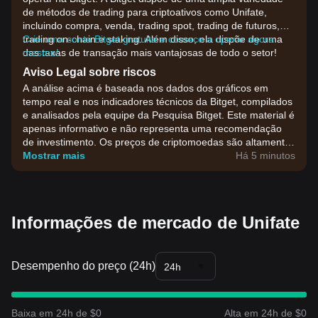
de métodos de trading para criptoativos como Unifate,
incluindo compra, venda, trading spot, trading de futuros,
trading on-chain e staking. Além disso, ela dispõe de uma
Crie uma conta Bitget gratuita e comece a operar agora
das taxas de transação mais vantajosas de todo o setor!
mesmo!
Aviso Legal sobre riscos
A análise acima é baseada nos dados dos gráficos em
tempo real e nos indicadores técnicos da Bitget, compilados
e analisados pela equipe da Pesquisa Bitget. Este material é
apenas informativo e não representa uma recomendação
de investimento. Os preços de criptomoedas são altamente
voláteis. Tome suas decisões de investimento com base na
Mostrar mais
Há 5 minutos
sua própria tolerância ao risco.
Informações de mercado de Unifate
Desempenho do preço (24h)
24h
Baixa em 24h de $0
Alta em 24h de $0