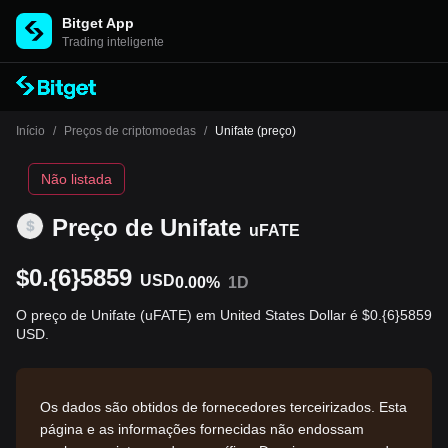
Bitget App
Trading inteligente
Início
/
Preços de criptomoedas
/
Unifate (preço)
Não listada
Preço de Unifate
uFATE
$0.{6}5859
USD
0.00%
1D
O preço de Unifate (uFATE) em United States Dollar é $0.{6}5859
USD.
Os dados são obtidos de fornecedores terceirizados. Esta
página e as informações fornecidas não endossam