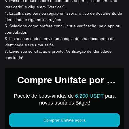
3
.
Passe o mouse sobre o ícone do seu perfil, clique em "Não
verificado" e clique em "Verificar".
4
.
Escolha seu país ou região emissora, o tipo de documento de
identidade e siga as instruções.
5
.
Selecione como prefere concluir sua verificação: pelo app ou
computador.
6
.
Insira seus dados, envie uma cópia do seu documento de
identidade e tire uma selfie.
7
.
Envie sua solicitação e pronto. Verificação de identidade
concluída!
Compre Unifate por 1
USD
Pacote de boas-vindas de
6.200 USDT
para
novos usuários Bitget!
Comprar Unifate agora