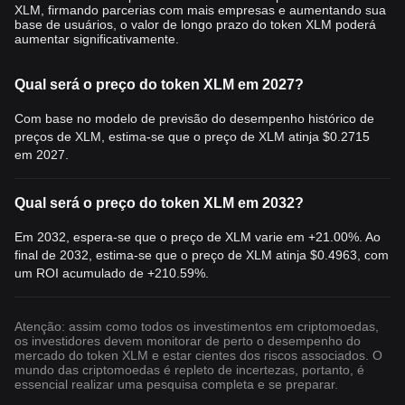
Além disso, as tendências macroeconômicas que afetam o
XLM, firmando parcerias com mais empresas e aumentando sua
mercado de cri
ptomoedas em geral – como atualizações
base de usuários, o valor de longo prazo do token XLM poderá
aumentar significativamente.
regulatórias ou alterações significativas de preço de outras
criptomoedas, como o Bitcoin – podem afetar o preço do XLM
em tempo real. Os investidores costumam consultar o gráfico de
Qual será o preço do token XLM em 2027?
preços e o histórico de preços da
moeda da Stellar para tomar
decisões à base de dados. Eles ficam de olho nas tendências e
Com base no modelo de previsão do desempenho histórico de
nos modelos de previsão do token de 2023 para avaliar seu
preços de XLM, estima-se que o preço de XLM atinja
$0.2715
futuro desempenho.
em 2027.
Conclusão
Qual será o preço do token XLM em 2032?
A plataforma de blockchain descentralizada da Stellar,
impulsionada pelo Protoc
Em 2032, espera-se que o preço de XLM varie em +21.00%. Ao
olo de Consenso Stellar, garante
final de 2032, estima-se que o preço de XLM atinja
$0.4963
, com
transações rápidas e econômicas sem a necessidade de
um ROI acumulado de +210.59%.
mineração de alto consumo energético. Com foco em inclusão
financeira e XLM como uma moeda-ponte, a Stellar tem o
potencial de revolucionar o cenário financeiro, promoven
do a
Atenção: assim como todos os investimentos em criptomoedas,
acessibilidade e a liquidez globais.
os investidores devem monitorar de perto o desempenho do
É importante destacar que, como qualquer outra criptomoeda, a
mercado do token XLM e estar cientes dos riscos associados. O
Stellar apresenta riscos, portanto, é sempre aconselhável
mundo das criptomoedas é repleto de incertezas, portanto, é
essencial realizar uma pesquisa completa e se preparar.
pesquisar e ter cautela ao investir.