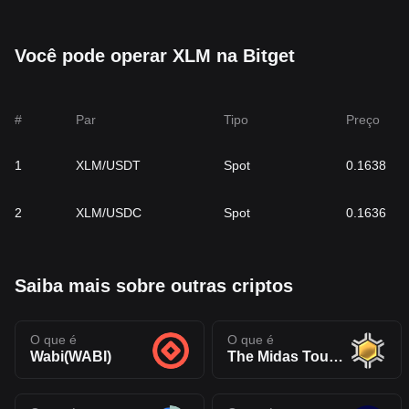
Você pode operar XLM na Bitget
#
Par
Tipo
Preço
1
XLM/USDT
Spot
0.1638
2
XLM/USDC
Spot
0.1636
Saiba mais sobre outras criptos
O que é
O que é
Wabi(WABI)
The Midas Touch Gold(TMTG)