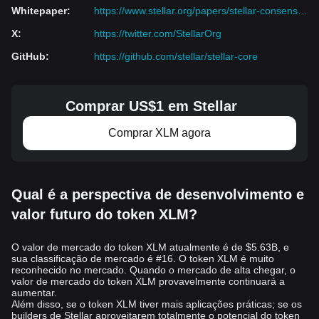
O preço d
o XLM é influenciado por uma infinidade de fatores
Whitepaper
:
https://www.stellar.org/papers/stellar-consensus-protocol.pdf
internos e externos que interagem de forma complexa. Um dos
X
:
https://twitter.com/StellarOrg
principais fatores internos é o fato da moeda facilitar transações
internacionais de baixo custo. A rede Stellar usa sua moeda
GitHub
:
https://github.com/stellar/stellar-core
digital nativa, Lu
mens (XLM) como ponte para a troca rápida e
eficiente de moedas, o que afeta o seu valor.
Graças ao Protocolo de Consenso Stellar (SCP), a rede oferece
Comprar US$1 em Stellar
alta velocidade e baixas taxas de transação, o que a diferencia
de outras criptomoedas como
Bitcoin
e Et
hereum. Em setembro
Comprar XLM agora
de 2023, a capitalização de mercado era equivalente a cerca de
US$ 3,3 bilhões, o que reflete sua utilidade e adoção. Tais fatores
afetam diretamente o valor da moeda e seu histórico de preços.
Fatores externos também afetam seu preço.
O sentimento do
Qual é a perspectiva de desenvolvimento e
mercado, muitas vezes medido pela análise e os modelos de
valor futuro do token XLM?
previsão de preços da Stellar, pode fazer seu preço flutuar.
Parcerias com instituições financeiras e outras organizações
podem influenciar significativamente a previsão de preços do
O valor de mercado do token XLM atualmente é de $5.63B, e
sua classificação de mercado é #16. O token XLM é muito
XLM. Por exemplo, a parceria da Stellar com o Ministério de
reconhecido no mercado. Quando o mercado de alta chegar, o
Transformação Digital da Ucrânia para desenvolver uma moeda
valor de mercado do token XLM provavelmente continuará a
digital emitida por banco central (CBDC) causou impacto no
aumentar.
Além disso, se o token XLM tiver mais aplicações práticas; se os
setor.
builders de Stellar aproveitarem totalmente o potencial do token