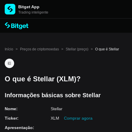
Bitget App
Trading inteligente
Início
>
Preços de criptomoedas
>
Stellar (preço)
>
O que é Stellar
O que é Stellar (XLM)?
Informações básicas sobre Stellar
Nome
:
Stellar
Ticker
:
XLM
Comprar agora
Apresentação
: