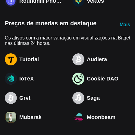
Roundhill Photonics & Optics ETF
Vektes
Preços de moedas em destaque
Mais
Os ativos com a maior variação em visualizações na Bitget
nas últimas 24 horas.
Tutorial
Audiera
IoTeX
Cookie DAO
Grvt
Saga
Mubarak
Moonbeam