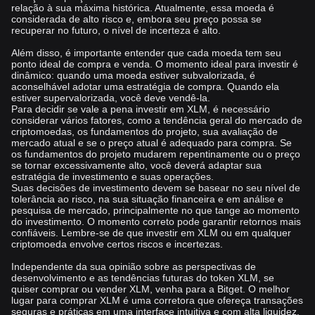
relação à sua máxima histórica. Atualmente, essa moeda é
considerada de alto risco e, embora seu preço possa se
recuperar no futuro, o nível de incerteza é alto.
Além disso, é importante entender que cada moeda tem seu
ponto ideal de compra e venda. O momento ideal para investir é
dinâmico: quando uma moeda estiver subvalorizada, é
aconselhável adotar uma estratégia de compra. Quando ela
estiver supervalorizada, você deve vendê-la.
Para decidir se vale a pena investir em XLM, é necessário
considerar vários fatores, como a tendência geral do mercado de
criptomoedas, os fundamentos do projeto, sua avaliação de
mercado atual e se o preço atual é adequado para compra. Se
os fundamentos do projeto mudarem repentinamente ou o preço
se tornar excessivamente alto, você deverá adaptar sua
estratégia de investimento e suas operações.
Suas decisões de investimento devem se basear no seu nível de
tolerância ao risco, na sua situação financeira e em análise e
pesquisa de mercado, principalmente no que tange ao momento
do investimento. O momento correto pode garantir retornos mais
confiáveis. Lembre-se de que investir em XLM ou em qualquer
criptomoeda envolve certos riscos e incertezas.
Independente da sua opinião sobre as perspectivas de
desenvolvimento e as tendências futuras do token XLM, se
quiser comprar ou vender XLM, venha para a Bitget. O melhor
lugar para comprar XLM é uma corretora que ofereça transações
seguras e práticas em uma interface intuitiva e com alta liquidez.