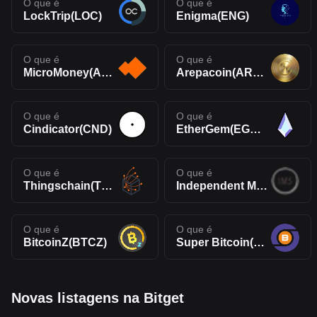
O que é
O que é
LockTrip(LOC)
Enigma(ENG)
O que é
O que é
MicroMoney(AMM)
Arepacoin(AREPA)
O que é
O que é
Cindicator(CND)
EtherGem(EGEM)
O que é
O que é
Thingschain(TIC)
Independent Money System(IMS)
O que é
O que é
BitcoinZ(BTCZ)
Super Bitcoin(SBTC)
Novas listagens na Bitget